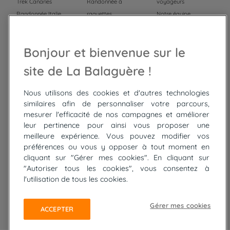
Trek Canaries
Randonnée à
voyageurs
Randonnée Italie
raquettes
Notre équipe
Trek Népal
Voyage à vélo
Recrutement
Randonnée Maroc
Randonnée
Bonjour et bienvenue sur le
Trek Mauritanie
Trek
Randonnée Pérou
site de La Balaguère !
Nous utilisons des cookies et d'autres technologies
Top
circuits
similaires afin de personnaliser votre parcours,
mesurer l'efficacité de nos campagnes et améliorer
Tour du lac de Constance à vélo
leur pertinence pour ainsi vous proposer une
Cyclades : Amorgos et Naxos
meilleure expérience. Vous pouvez modifier vos
Randonnée aux Bardenas Reales
préférences ou vous y opposer à tout moment en
De Collioure à Cadaquès à pied
cliquant sur "Gérer mes cookies". En cliquant sur
Découverte des trésors de Madère
"Autoriser tous les cookies", vous consentez à
Rando Réunion en douceur
l'utilisation de tous les cookies.
Raquettes balnéo, Néouvielle Gavarnie
Trek sur Tenerife
Gérer mes cookies
ACCEPTER