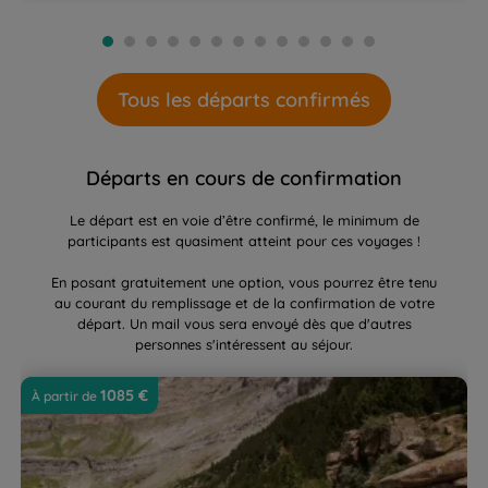
Tous les départs confirmés
Départs en cours de confirmation
Le départ est en voie d’être confirmé, le minimum de
participants est quasiment atteint pour ces voyages !
En posant gratuitement une option, vous pourrez être tenu
au courant du remplissage et de la confirmation de votre
départ. Un mail vous sera envoyé dès que d'autres
personnes s'intéressent au séjour.
Rando confort dans le Parc National d'Ordesa
Pr
1085 €
À partir de 