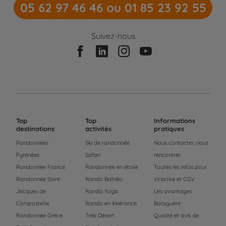
05 62 97 46 46 ou 01 85 23 92 55
Suivez-nous
Top
Top
Informations
destinations
activités
pratiques
Randonnées
Ski de randonnée
Nous contacter, nous
Pyrénées
Safari
rencontrer
Randonnée France
Randonnée en étoile
Toutes les infos pour
Randonnée Saint-
Rando Balnéo
s'inscrire et CGV
Jacques de
Rando Yoga
Les avantages
Compostelle
Rando en itinérance
Balaguère
Randonnée Grèce
Trek Désert
Qualité et avis de