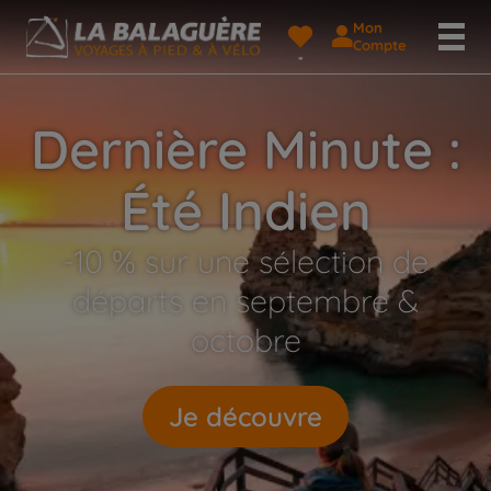
Mon
Compte
Dernière Minute :
Été Indien
-10 % sur une sélection de
départs en septembre &
octobre
Je découvre