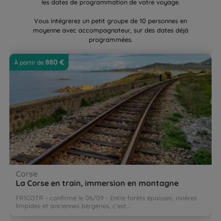
les dates de programmation de votre voyage.
Vous intégrerez un petit groupe de 10 personnes en
moyenne avec accompagnateur, sur des dates déjà
programmées.
La Corse en train, immersion en montagne
Le
880 €
À partir de 
Corse
La Corse en train, immersion en montagne
FR1COTR - confirmé le 06/09 - Entre forêts épaisses, rivières
limpides et anciennes bergeries, c’est...