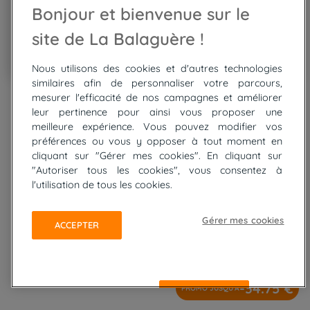
Bonjour et bienvenue sur le
site de La Balaguère !
Nous utilisons des cookies et d'autres technologies
similaires afin de personnaliser votre parcours,
Go
Go
Go
Go
Go
Canaries
to
to
to
to
to
mesurer l'efficacité de nos campagnes et améliorer
slide
slide
slide
slide
slide
leur pertinence pour ainsi vous proposer une
Tenerife, l'île de l'éternel
1
2
3
4
5
meilleure expérience. Vous pouvez modifier vos
préférences ou vous y opposer à tout moment en
printemps
cliquant sur "Gérer mes cookies". En cliquant sur
"Autoriser tous les cookies", vous consentez à
Topo guide et carte
Traces GPX
Mon eTopo Balaguère
l'utilisation de tous les cookies.
Rando en liberté
Gérer mes cookies
ACCEPTER
8 jours
A partir de
660.25 €
Niveau physique:
-34.75 €
PROMO JUSQU'À
REFUSER