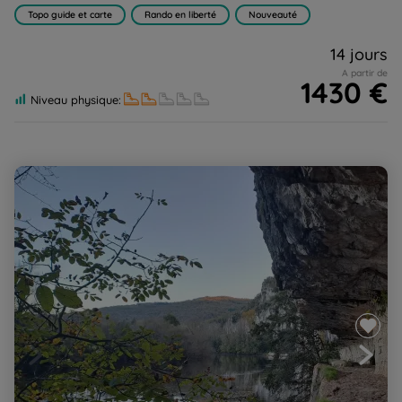
Topo guide et carte
Rando en liberté
Nouveauté
14 jours
A partir de
1430 €
Niveau physique:
Panoramas du Lot : randonnée par les causses et Saint-
Cirq-Lapopie