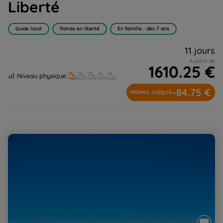
Liberté
Guide local
Rando en liberté
En famille : dès 7 ans
11 jours
A partir de
1610.25 €
Niveau physique:
-84.75 €
PROMO JUSQU'À
Itinérance à Tenerife