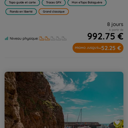
Topo guide et carte
Traces GPX
Mon eTopo Balaguère
Rando en liberté
Grand classique
8 jours
A partir de
992.75 €
Niveau physique:
-52.25 €
PROMO JUSQU'À
L’archipel de Guernesey en famille, randonnée, vélo et
kayak