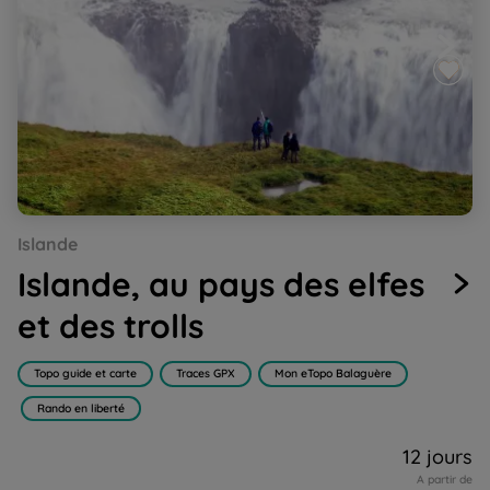
Go
Go
Go
Go
Go
Islande
to
to
to
to
to
slide
slide
slide
slide
slide
Islande, au pays des elfes
1
2
3
4
5
et des trolls
Topo guide et carte
Traces GPX
Mon eTopo Balaguère
Rando en liberté
12 jours
A partir de