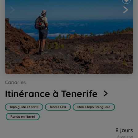
Go
Go
Go
Go
Go
Canaries
to
to
to
to
to
slide
slide
slide
slide
slide
Itinérance à Tenerife
1
2
3
4
5
Topo guide et carte
Traces GPX
Mon eTopo Balaguère
Rando en liberté
8 jours
A partir de