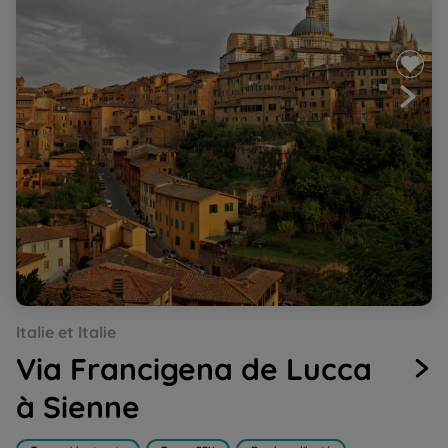
Go
Go
Italie et Italie
to
to
slide
slide
Via Francigena de Lucca
1
2
à Sienne