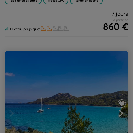
Topo guide et carte
Traces GPX
Rando en liberté
7 jours
A partir de
860 €
Niveau physique:
Côte d'Azur : de l'Esterel à Menton