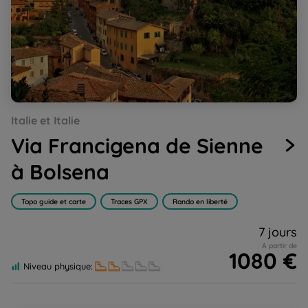
Go
Go
Italie et Italie
to
to
slide
slide
Via Francigena de Sienne
1
2
à Bolsena
Topo guide et carte
Traces GPX
Rando en liberté
7 jours
A partir de
1080 €
Niveau physique: