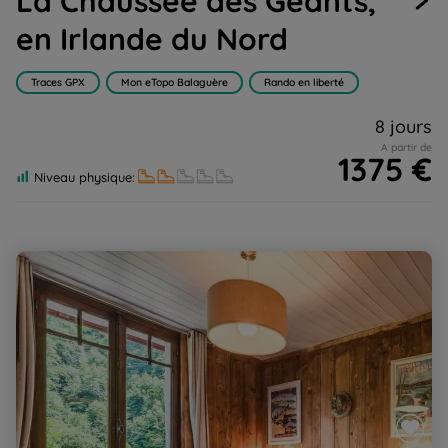
La Chaussée des Géants,
en Irlande du Nord
Traces GPX
Mon eTopo Balaguère
Rando en liberté
8 jours
A partir de
1375 €
Niveau physique:
Les Hautes-Pyrénées en chambres d'hôtes de charme