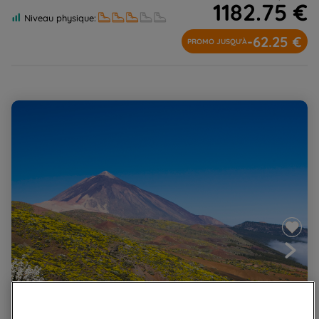
1182.75 €
Niveau physique:
-62.25 €
PROMO JUSQU'À
Tenerife, l'île de l'éternel printemps