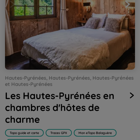
Go
Go
Go
Go
Go
Go
Go
Go
Hautes-Pyrénées, Hautes-Pyrénées, Hautes-Pyrénées
to
to
to
to
to
to
to
to
slide
slide
slide
slide
slide
slide
slide
slide
et Hautes-Pyrénées
1
2
3
4
5
6
7
8
Les Hautes-Pyrénées en
chambres d'hôtes de
charme
Topo guide et carte
Traces GPX
Mon eTopo Balaguère