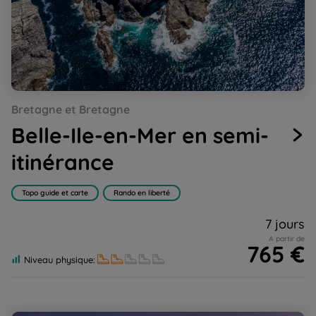
Go
Go
Go
Go
Go
Bretagne et Bretagne
to
to
to
to
to
slide
slide
slide
slide
slide
Belle-Ile-en-Mer en semi-
1
2
3
4
5
itinérance
Topo guide et carte
Rando en liberté
7 jours
A partir de
765 €
Niveau physique: