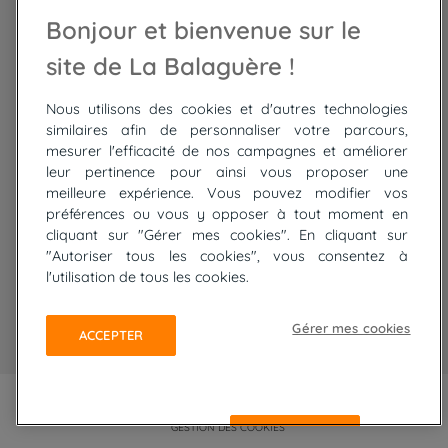
Randonnée Maroc
Randonnée
Bonjour et bienvenue sur le
Trek Mauritanie
Trek
Randonnée Pérou
site de La Balaguère !
Nous utilisons des cookies et d'autres technologies
Top
circuits
similaires afin de personnaliser votre parcours,
mesurer l'efficacité de nos campagnes et améliorer
Tour du lac de Constance à vélo
leur pertinence pour ainsi vous proposer une
Cyclades : Amorgos et Naxos
meilleure expérience. Vous pouvez modifier vos
Randonnée aux Bardenas Reales
préférences ou vous y opposer à tout moment en
De Collioure à Cadaquès à pied
cliquant sur "Gérer mes cookies". En cliquant sur
Découverte des trésors de Madère
"Autoriser tous les cookies", vous consentez à
Rando Réunion en douceur
l'utilisation de tous les cookies.
Raquettes balnéo, Néouvielle Gavarnie
Trek sur Tenerife
Gérer mes cookies
ACCEPTER
PLAN DU SITE
MENTIONS LÉGALES ET CGU
CONFIDENTIALITÉ
GESTION DES COOKIES
REFUSER