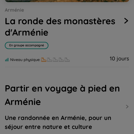
Go
Go
Go
Go
Go
Go
Go
Go
Go
Go
Arménie
to
to
to
to
to
to
to
to
to
to
slide
slide
slide
slide
slide
slide
slide
slide
slide
slide
La ronde des monastères
1
2
3
4
5
6
7
8
9
10
d'Arménie
En groupe accompagné
10 jours
Niveau physique:
Partir en voyage à pied en
Arménie
Une randonnée en Arménie, pour un
séjour entre nature et culture