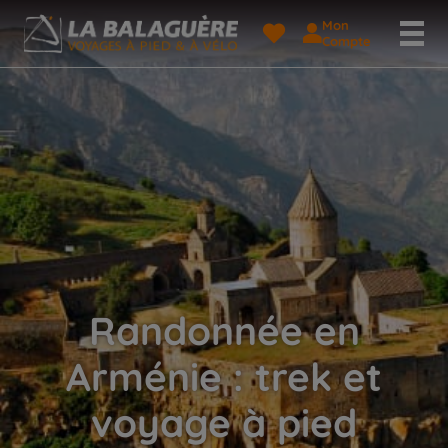
Mon
Compte
Randonnée en
Arménie : trek et
voyage à pied