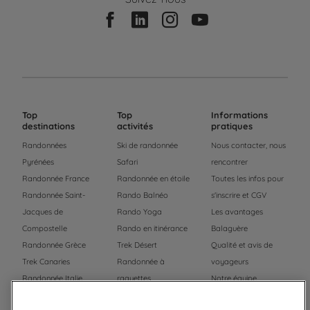
Top
Top
Informations
destinations
activités
pratiques
Randonnées
Ski de randonnée
Nous contacter, nous
Pyrénées
Safari
rencontrer
Randonnée France
Randonnée en étoile
Toutes les infos pour
Randonnée Saint-
Rando Balnéo
s'inscrire et CGV
Jacques de
Rando Yoga
Les avantages
Compostelle
Rando en itinérance
Balaguère
Randonnée Grèce
Trek Désert
Qualité et avis de
Trek Canaries
Randonnée à
voyageurs
Randonnée Italie
raquettes
Notre équipe
Trek Népal
Voyage à vélo
Recrutement