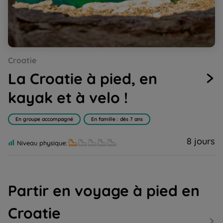
Go
Go
Go
Go
Go
Croatie
to
to
to
to
to
slide
slide
slide
slide
slide
La Croatie à pied, en
1
2
3
4
5
kayak et à velo !
En groupe accompagné
En famille : dès 7 ans
8 jours
Niveau physique:
Partir en voyage à pied en
Croatie