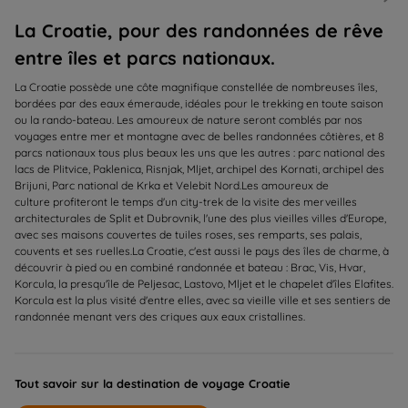
La Croatie, pour des randonnées de rêve
entre îles et parcs nationaux.
La Croatie possède une côte magnifique constellée de nombreuses îles,
bordées par des eaux émeraude, idéales pour le trekking en toute saison
ou la rando-bateau. Les amoureux de nature seront comblés par nos
voyages entre mer et montagne avec de belles randonnées côtières, et 8
parcs nationaux tous plus beaux les uns que les autres : parc national des
lacs de Plitvice, Paklenica, Risnjak, Mljet, archipel des Kornati, archipel des
Brijuni, Parc national de Krka et Velebit Nord.Les amoureux de
culture profiteront le temps d'un city-trek de la visite des merveilles
architecturales de Split et Dubrovnik, l'une des plus vieilles villes d'Europe,
avec ses maisons couvertes de tuiles roses, ses remparts, ses palais,
couvents et ses ruelles.La Croatie, c'est aussi le pays des îles de charme, à
découvrir à pied ou en combiné randonnée et bateau : Brac, Vis, Hvar,
Korcula, la presqu'île de Peljesac, Lastovo, Mljet et le chapelet d'îles Elafites.
Korcula est la plus visité d'entre elles, avec sa vieille ville et ses sentiers de
randonnée menant vers des criques aux eaux cristallines.
Tout savoir sur la destination de voyage Croatie