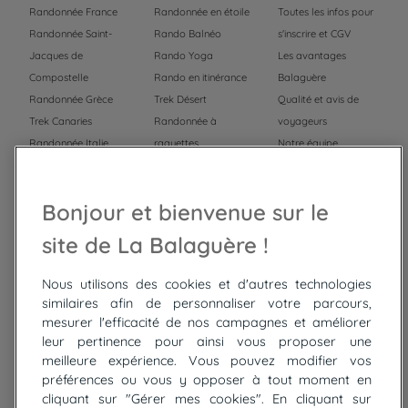
Randonnée France
Randonnée en étoile
Toutes les infos pour
Randonnée Saint-
Rando Balnéo
s'inscrire et CGV
Jacques de
Rando Yoga
Les avantages
Compostelle
Rando en itinérance
Balaguère
Randonnée Grèce
Trek Désert
Qualité et avis de
Trek Canaries
Randonnée à
voyageurs
Randonnée Italie
raquettes
Notre équipe
Trek Népal
Voyage à vélo
Recrutement
Randonnée Maroc
Randonnée
Bonjour et bienvenue sur le
Trek Mauritanie
Trek
Randonnée Pérou
site de La Balaguère !
Nous utilisons des cookies et d'autres technologies
Top
circuits
similaires afin de personnaliser votre parcours,
mesurer l'efficacité de nos campagnes et améliorer
Tour du lac de Constance à vélo
leur pertinence pour ainsi vous proposer une
Cyclades : Amorgos et Naxos
meilleure expérience. Vous pouvez modifier vos
Randonnée aux Bardenas Reales
préférences ou vous y opposer à tout moment en
De Collioure à Cadaquès à pied
cliquant sur "Gérer mes cookies". En cliquant sur