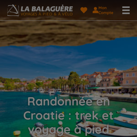
Mon
Compte
Randonnée en
Croatie : trek et
voyage à pied