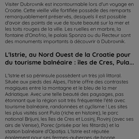
Visiter Dubrovnik est incontournable lors d'un voyage en
Croatie. Cette vieille ville fortifiée possède des remparts
remarquablement préservés, desquels il est possible
d'avoir des points de vue de toute beauté sur la mer et
les toits rouges de la ville. Les ruelles en marbre, la
fontaine d'Onofrio, le palais Sponza ou du Recteur sont
des monuments importants à découvrir à Dubrovnik.
L'Istrie, au Nord Ouest de la Croatie pour
du tourisme balnéaire : îles de Cres, Pula...
L'Istrie et sa péninsule possèdent un très joli littoral.
Située aux pieds des Alpes, l'Istrie offre des contrastes
magiques entre la montagne et le bleu de la mer
Adriatique. Avec une telle beauté des paysages, pas
étonnant que la région soit très fréquentée l'été avec
tourisme balnéaire, randonnées et cyclisme ! Les sites
les plus visités sont Pula (riche en histoire), le parc
national Brijuni, les îles de Cres et Losinj, Rovinj (avec ses
airs de Venise), Porec (prisée par les fêtards) et la
station balnéaire d’Opatija. L'Istrie est réputée
également pour ses fermes-auberges de bonne