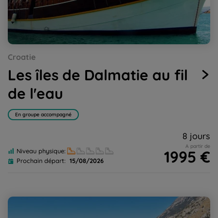
Go
Go
Go
Go
Go
Croatie
to
to
to
to
to
slide
slide
slide
slide
slide
Les îles de Dalmatie au fil
1
2
3
4
5
de l'eau
En groupe accompagné
8 jours
A partir de
1995 €
Niveau physique:
Prochain départ:
15/08/2026
Voyage en Syldavie