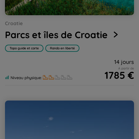
Go
Go
Go
Go
Go
Go
Go
Croatie
to
to
to
to
to
to
to
slide
slide
slide
slide
slide
slide
slide
Parcs et îles de Croatie
1
2
3
4
5
6
7
Topo guide et carte
Rando en liberté
14 jours
A partir de
1785 €
Niveau physique:
Iles de Korcula et Mljet