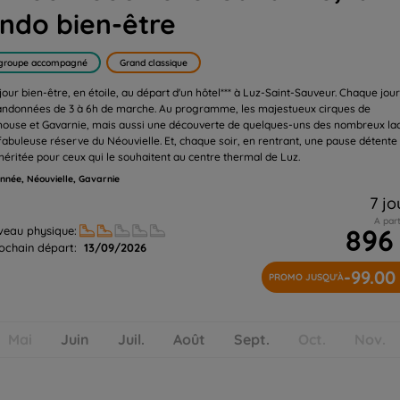
ndo bien-être
groupe accompagné
Grand classique
our bien-être, en étoile, au départ d'un hôtel*** à Luz-Saint-Sauveur. Chaque jour
andonnées de 3 à 6h de marche. Au programme, les majestueux cirques de
ouse et Gavarnie, mais aussi une découverte de quelques-uns des nombreux la
 fabuleuse réserve du Néouvielle. Et, chaque soir, en rentrant, une pause détente
méritée pour ceux qui le souhaitent au centre thermal de Luz.
née, Néouvielle, Gavarnie
7 jo
A part
896
veau physique:
ochain départ:
13/09/2026
-99.00
PROMO JUSQU'À
Mai
Juin
Juil.
Août
Sept.
Oct.
Nov.