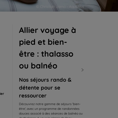
© Christian Jarno - Aquensis
Allier voyage à
pied et bien-
être : thalasso
ou balnéo
Nos séjours rando &
détente pour se
ier
ressourcer
Découvrez notre gamme de séjours 'bien-
être', avec un programme de randonnées
douces associé à des séances de balnéo ou