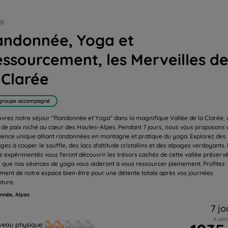
veilles de la Clarée
es
andonnée, Yoga et
ssourcement, les Merveilles d
 Clarée
groupe accompagné
vrez notre séjour "Randonnée et Yoga" dans la magnifique Vallée de la Clarée, 
 de paix niché au cœur des Hautes-Alpes. Pendant 7 jours, nous vous proposons
ience unique alliant randonnées en montagne et pratique du yoga. Explorez des
ges à couper le souffle, des lacs d'altitude cristallins et des alpages verdoyants.
s expérimentés vous feront découvrir les trésors cachés de cette vallée préserv
s que nos séances de yoga vous aideront à vous ressourcer pleinement. Profitez
ment de notre espace bien-être pour une détente totale après vos journées
nture.
nnée, Alpes
7 jo
A part
veau physique: