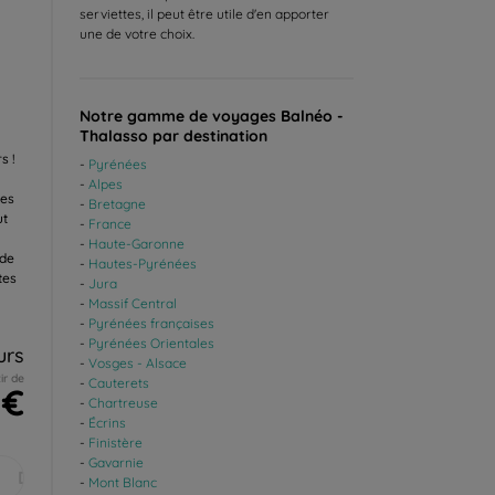
serviettes, il peut être utile d'en apporter
une de votre choix.
Notre gamme de voyages Balnéo -
Thalasso par destination
s !
Pyrénées
Alpes
des
Bretagne
ut
France
Haute-Garonne
 de
Hautes-Pyrénées
tes
Jura
Massif Central
Pyrénées françaises
Pyrénées Orientales
urs
Vosges - Alsace
ir de
Cauterets
 €
Chartreuse
Écrins
Finistère
Gavarnie
Déc.
Mont Blanc