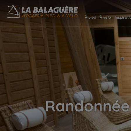
À pied
À vélo
Inspirati
Randonnée b