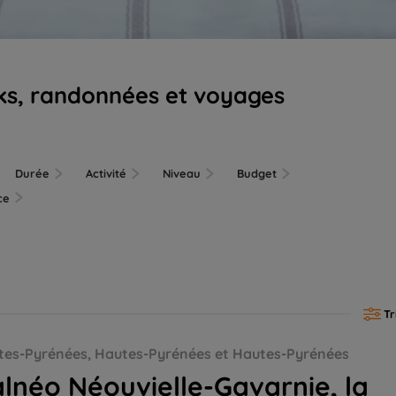
ks, randonnées et voyages
Durée
Activité
Niveau
Budget
nce
Tr
être
tes-Pyrénées, Hautes-Pyrénées et Hautes-Pyrénées
lnéo Néouvielle-Gavarnie, la