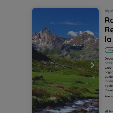
Randonnée, Yoga et Ressourcement, les Mer
Alp
R
Re
la
En 
Décou
havre
expér
paysa
guide
tandi
égale
d'ave
Rando
Ni