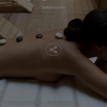
Satisfaction
>
d
Randonnée bien-être - Thalasso, balnéo