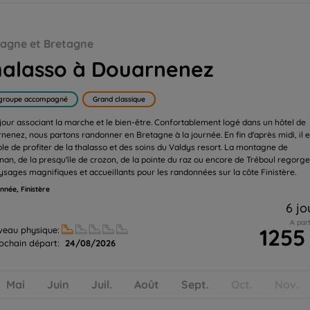
tagne et Bretagne
alasso à Douarnenez
groupe accompagné
Grand classique
jour associant la marche et le bien-être. Confortablement logé dans un hôtel de
nenez, nous partons randonner en Bretagne à la journée. En fin d'après midi, il e
ble de profiter de la thalasso et des soins du Valdys resort. La montagne de
nan, de la presqu'île de crozon, de la pointe du raz ou encore de Tréboul regorg
ysages magnifiques et accueillants pour les randonnées sur la côte Finistère.
née, Finistère
6 jo
A part
1255
veau physique:
ochain départ:
24/08/2026
Mai
Juin
Juil.
Août
Sept.
Oct.
Nov.