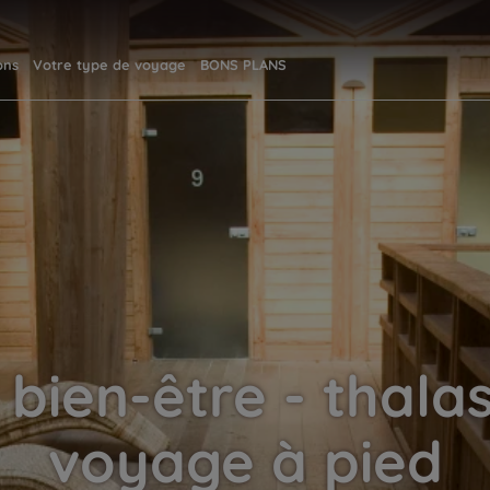
ons
Votre type de voyage
BONS PLANS
ien-être - thalas
voyage à pied