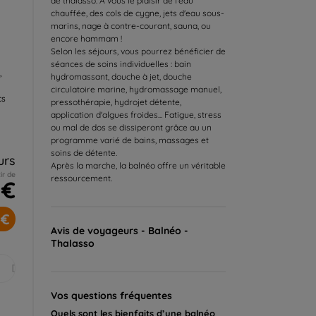
de thalasso. A vous le plaisir de l'eau
chauffée, des cols de cygne, jets d'eau sous-
marins, nage à contre-courant, sauna, ou
encore hammam !
Selon les séjours, vous pourrez bénéficier de
séances de soins individuelles : bain
,
hydromassant, douche à jet, douche
circulatoire marine, hydromassage manuel,
cs
pressothérapie, hydrojet détente,
application d'algues froides... Fatigue, stress
ou mal de dos se dissiperont grâce au un
programme varié de bains, massages et
soins de détente.
urs
Après la marche, la balnéo offre un véritable
ir de
ressourcement.
 €
 €
Avis de voyageurs - Balnéo -
Thalasso
Déc.
Vos questions fréquentes
Quels sont les bienfaits d’une balnéo