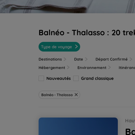
Balnéo - Thalasso :
20 tre
Type de voyage
Destinations
Date
Départ Confirmé
Hébergement
Environnement
Itinéra
Nouveautés
Grand classique
Balnéo - Thalasso
Balnéo Néouvielle-Gavarnie, la rando bien-
Hau
Ba