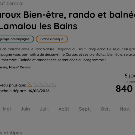
u les Bains
if Central
roux Bien-être, rando et baln
Lamalou les Bains
groupe accompagné
Grand classique
rs de marche dans le Parc Naturel Régional du Haut Languedoc. Ce séjour en gr
pagné vous permettra de découvrir le Caroux et ses bienfaits… bien être, relaxa
u thermale ! Balnéo et randonnées seront donc au programme !
nnée, Massif Central
6 jo
A part
840
veau physique:
ochain départ:
16/08/2026
Mai
Juin
Juil.
Août
Sept.
Oct.
Nov.
ien-être
s et Alpes