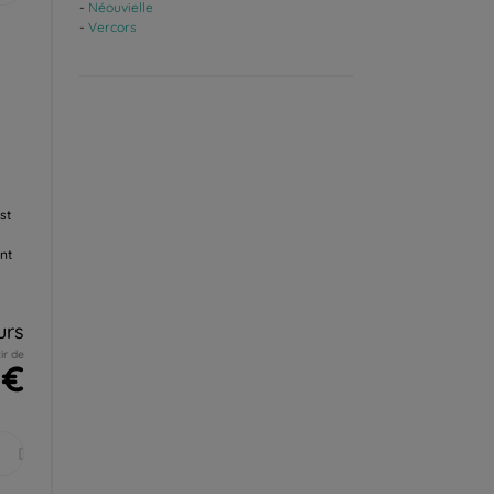
Néouvielle
Vercors
st
ent
urs
ir de
 €
Déc.