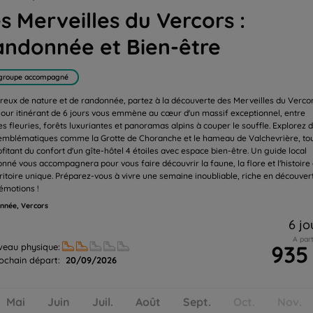
s Merveilles du Vercors :
ndonnée et Bien-être
groupe accompagné
eux de nature et de randonnée, partez à la découverte des Merveilles du Vercor
jour itinérant de 6 jours vous emmène au cœur d'un massif exceptionnel, entre
es fleuries, forêts luxuriantes et panoramas alpins à couper le souffle. Explorez 
 emblématiques comme la Grotte de Choranche et le hameau de Valchevrière, to
fitant du confort d'un gîte-hôtel 4 étoiles avec espace bien-être. Un guide local
onné vous accompagnera pour vous faire découvrir la faune, la flore et l'histoire
rritoire unique. Préparez-vous à vivre une semaine inoubliable, riche en découver
 émotions !
nnée, Vercors
6 jo
A part
935
veau physique:
ochain départ:
20/09/2026
Mai
Juin
Juil.
Août
Sept.
Oct.
Nov.