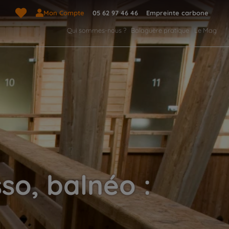
Mon Compte
05 62 97 46 46
Empreinte carbone
Qui sommes-nous ?
Balaguère pratique
Le Mag
so, balnéo :