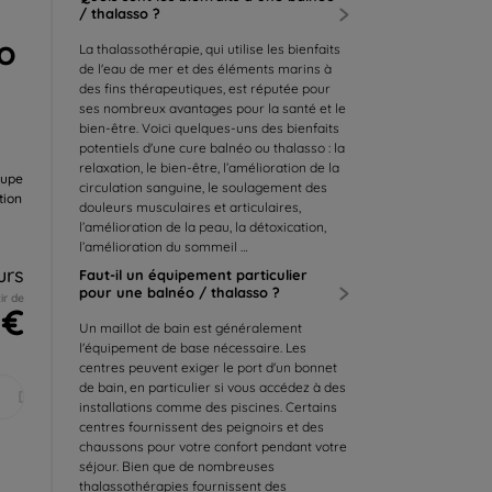
/ thalasso ?
éo
La thalassothérapie, qui utilise les bienfaits
de l'eau de mer et des éléments marins à
des fins thérapeutiques, est réputée pour
ses nombreux avantages pour la santé et le
bien-être. Voici quelques-uns des bienfaits
potentiels d'une cure balnéo ou thalasso : la
relaxation, le bien-être, l’amélioration de la
oupe
circulation sanguine, le soulagement des
tion
douleurs musculaires et articulaires,
l’amélioration de la peau, la détoxication,
l’amélioration du sommeil …
urs
Faut-il un équipement particulier
pour une balnéo / thalasso ?
ir de
 €
Un maillot de bain est généralement
l'équipement de base nécessaire. Les
centres peuvent exiger le port d'un bonnet
de bain, en particulier si vous accédez à des
Déc.
installations comme des piscines. Certains
centres fournissent des peignoirs et des
chaussons pour votre confort pendant votre
séjour. Bien que de nombreuses
thalassothérapies fournissent des