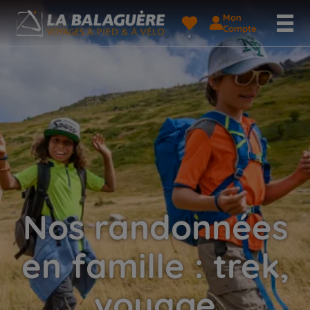
Mon
Compte
Nos randonnées
en famille : trek,
voyage