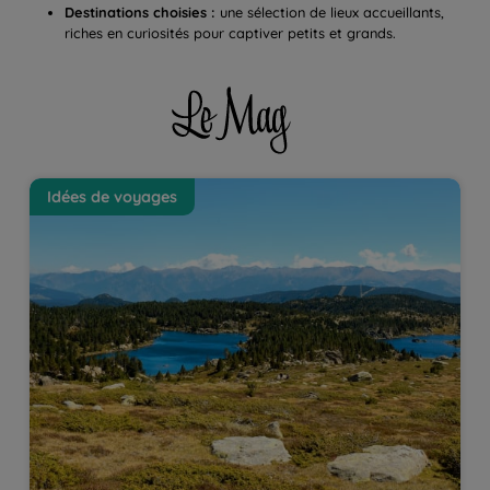
Destinations choisies :
une sélection de lieux accueillants,
riches en curiosités pour captiver petits et grands.
Les lacs du Capcir en famille : du bonheur ! | La
E
Idées de voyages
Balaguère
e