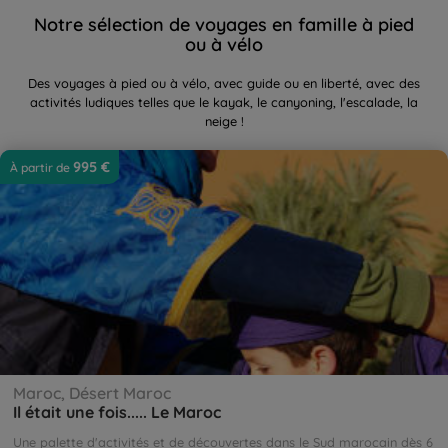
Notre sélection de voyages en famille à pied
ou à vélo
Des voyages à pied ou à vélo, avec guide ou en liberté, avec des
activités ludiques telles que le kayak, le canyoning, l'escalade, la
neige !
Il était une fois..... Le Maroc
995 €
À partir de 
Maroc, Désert Maroc
Il était une fois..... Le Maroc
Une palette d'activités et de découvertes dans le Sud marocain dès 6