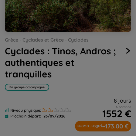
Go
Go
Go
Go
Go
Grèce - Cyclades et Grèce - Cyclades
to
to
to
to
to
slide
slide
slide
slide
slide
Cyclades : Tinos, Andros ;
1
2
3
4
5
authentiques et
tranquilles
En groupe accompagné
8 jours
A partir de
1552 €
Niveau physique:
Prochain départ:
26/09/2026
-173.00 €
PROMO JUSQU'À