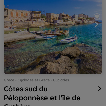
Go
Go
Go
Go
Go
Grèce - Cyclades et Grèce - Cyclades
to
to
to
to
to
slide
slide
slide
slide
slide
Côtes sud du
1
2
3
4
5
Péloponnèse et l'île de