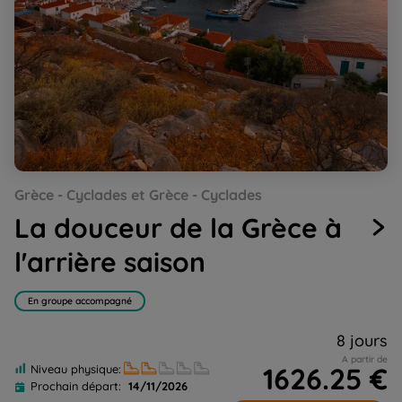
Go
Go
Go
Go
Go
Go
Grèce - Cyclades et Grèce - Cyclades
to
to
to
to
to
to
slide
slide
slide
slide
slide
slide
La douceur de la Grèce à
1
2
3
4
5
6
l'arrière saison
En groupe accompagné
8 jours
A partir de
1626.25 €
Niveau physique:
Prochain départ:
14/11/2026