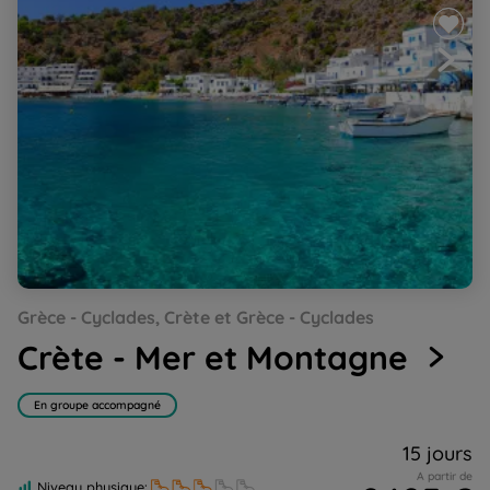
Go
Go
Go
Go
Grèce - Cyclades, Crète et Grèce - Cyclades
to
to
to
to
slide
slide
slide
slide
Crète - Mer et Montagne
1
2
3
4
En groupe accompagné
15 jours
A partir de
Niveau physique: