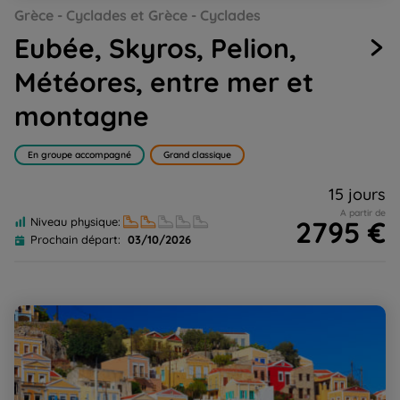
Grèce - Cyclades et Grèce - Cyclades
to
to
to
to
to
to
to
slide
slide
slide
slide
slide
slide
slide
Eubée, Skyros, Pelion,
1
2
3
4
5
6
7
Météores, entre mer et
montagne
En groupe accompagné
Grand classique
15 jours
A partir de
2795 €
Niveau physique:
Prochain départ:
03/10/2026
Les perles du Dodecanese