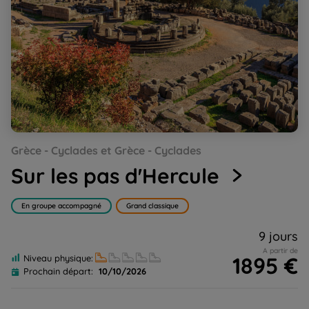
Go
Go
Go
Go
Go
Go
Go
Grèce - Cyclades et Grèce - Cyclades
to
to
to
to
to
to
to
slide
slide
slide
slide
slide
slide
slide
Sur les pas d'Hercule
1
2
3
4
5
6
7
En groupe accompagné
Grand classique
9 jours
A partir de
1895 €
Niveau physique:
Prochain départ:
10/10/2026