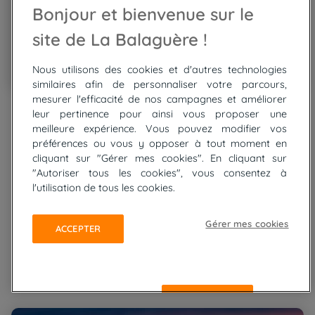
Bonjour et bienvenue sur le
site de La Balaguère !
Nous utilisons des cookies et d'autres technologies
similaires afin de personnaliser votre parcours,
Go
Go
Go
Go
Go
Go
mesurer l'efficacité de nos campagnes et améliorer
Grèce - Cyclades et Grèce - Cyclades
to
to
to
to
to
to
leur pertinence pour ainsi vous proposer une
slide
slide
slide
slide
slide
slide
Sifnos-Serifos, Les
1
2
3
meilleure expérience. Vous pouvez modifier vos
4
5
6
préférences ou vous y opposer à tout moment en
Cyclades authentiques
cliquant sur "Gérer mes cookies". En cliquant sur
"Autoriser tous les cookies", vous consentez à
l'utilisation de tous les cookies.
Topo guide et carte
Traces GPX
Rando en liberté
8 jours
Gérer mes cookies
ACCEPTER
A partir de
675 €
Niveau physique:
REFUSER
Péloponnèse, le miracle grec