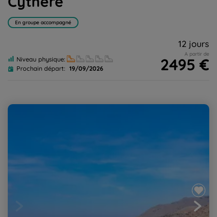
Cythère
En groupe accompagné
12 jours
A partir de
2495 €
Niveau physique:
Prochain départ:
19/09/2026
Crète, Randonnées et baignades