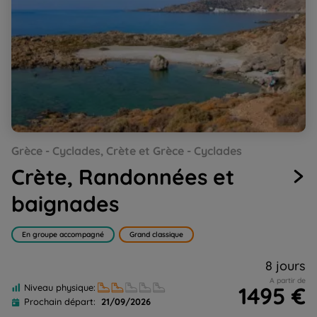
Go
Go
Go
Go
Go
Grèce - Cyclades, Crète et Grèce - Cyclades
to
to
to
to
to
slide
slide
slide
slide
slide
Crète, Randonnées et
1
2
3
4
5
baignades
En groupe accompagné
Grand classique
8 jours
A partir de
1495 €
Niveau physique:
Prochain départ:
21/09/2026