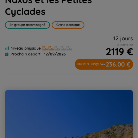
Cyclades
En groupe accompagné
Grand classique
12 jours
A partir de
2119 €
Niveau physique:
Prochain départ:
12/09/2026
-236.00 €
PROMO JUSQU'À
Crète - Mer et Montagne