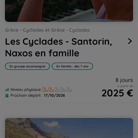
Go
Go
Go
Go
Go
Go
Go
Go
Go
Grèce - Cyclades et Grèce - Cyclades
to
to
to
to
to
to
to
to
to
slide
slide
slide
slide
slide
slide
slide
slide
slide
Les Cyclades - Santorin,
1
2
3
4
5
6
7
8
9
Naxos en famille
En groupe accompagné
En famille : dès 7 ans
8 jours
A partir de
2025 €
Niveau physique:
Prochain départ:
17/10/2026
Cyclades, Rando-Yoga à Amorgos