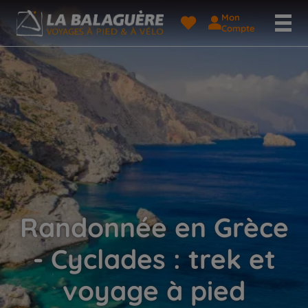
Mon
Compte
Randonnée en Grèce
- Cyclades : trek et
voyage à pied