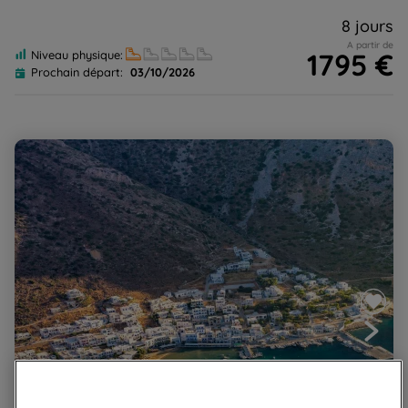
8 jours
A partir de
1795 €
Niveau physique:
Prochain départ:
03/10/2026
Sifnos-Serifos, Les Cyclades authentiques