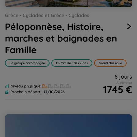
Go
Go
Go
Go
Go
Go
Go
Grèce - Cyclades et Grèce - Cyclades
to
to
to
to
to
to
to
slide
slide
slide
slide
slide
slide
slide
Péloponnèse, Histoire,
1
2
3
4
5
6
7
marches et baignades en
Famille
En groupe accompagné
En famille : dès 7 ans
Grand classique
8 jours
A partir de
1745 €
Niveau physique:
Prochain départ:
17/10/2026
Les Cyclades - Amorgos, Naxos et les Petites Cyclades