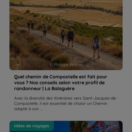
Balaguère
© Philippe Airieau
Quel chemin de Compostelle est fait pour
vous ? Nos conseils selon votre profil de
randonneur | La Balaguère
Avec la diversité des itinéraires vers Saint-Jacques-de-
Compostelle, il est essentiel de choisir un Chemin
adapté à son ...
La Via de la Plata en Espagne, un des chemins de
Idées de voyages
Compostelle les plus authentiques | La Balaguère