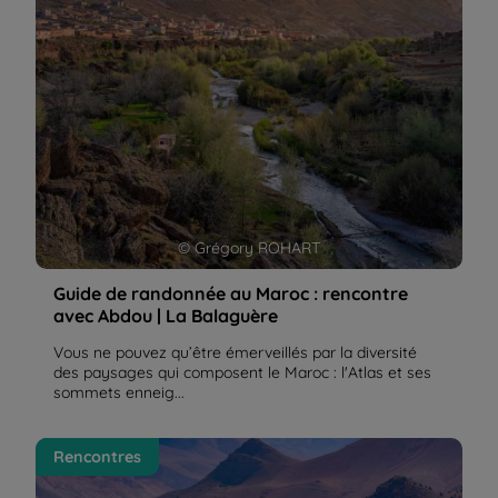
© Grégory ROHART
Guide de randonnée au Maroc : rencontre
avec Abdou | La Balaguère
Vous ne pouvez qu’être émerveillés par la diversité
des paysages qui composent le Maroc : l'Atlas et ses
sommets enneig...
Le Toubkal et les villages de l'Atlas : récit d'un guide
Rencontres
| La Balaguère