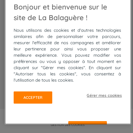
Bonjour et bienvenue sur le
Trek Mauritanie
Trek
Randonnée Pérou
site de La Balaguère !
Nous utilisons des cookies et d'autres technologies
Top
circuits
similaires afin de personnaliser votre parcours,
mesurer l'efficacité de nos campagnes et améliorer
Tour du lac de Constance à vélo
leur pertinence pour ainsi vous proposer une
Cyclades : Amorgos et Naxos
meilleure expérience. Vous pouvez modifier vos
Randonnée aux Bardenas Reales
préférences ou vous y opposer à tout moment en
De Collioure à Cadaquès à pied
cliquant sur "Gérer mes cookies". En cliquant sur
Découverte des trésors de Madère
"Autoriser tous les cookies", vous consentez à
Rando Réunion en douceur
l'utilisation de tous les cookies.
Raquettes balnéo, Néouvielle Gavarnie
Trek sur Tenerife
Gérer mes cookies
ACCEPTER
PLAN DU SITE
MENTIONS LÉGALES ET CGU
CONFIDENTIALITÉ
GESTION DES COOKIES
REFUSER