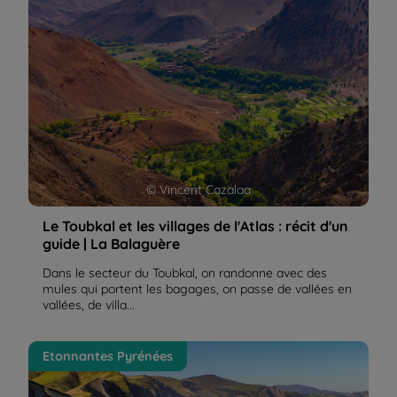
© Vincent Cazalaa
Le Toubkal et les villages de l'Atlas : récit d'un
guide | La Balaguère
Dans le secteur du Toubkal, on randonne avec des
mules qui portent les bagages, on passe de vallées en
vallées, de villa...
Le flysch de Zumaïa en Espagne | La Balaguère
Etonnantes Pyrénées