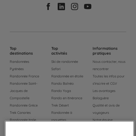
Top
Top
Informations
destinations
activités
pratiques
Randonnées
Ski de randonnée
Nous contacter, nous
Pyrénées
Safari
rencontrer
Randonnée France
Randonnée en étoile
Toutes les infos pour
Randonnée Saint-
Rando Balnéo
s'inscrire et CGV
Jacques de
Rando Yoga
Les avantages
Compostelle
Rando en itinérance
Balaguère
Randonnée Grèce
Trek Désert
Qualité et avis de
Trek Canaries
Randonnée à
voyageurs
Randonnée Italie
raquettes
Notre équipe
Trek Népal
Voyage à vélo
Recrutement
Randonnée Maroc
Randonnée