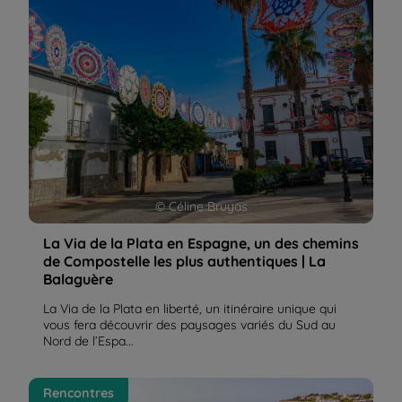
© Céline Bruyas
La Via de la Plata en Espagne, un des chemins
de Compostelle les plus authentiques | La
Balaguère
La Via de la Plata en liberté, un itinéraire unique qui
vous fera découvrir des paysages variés du Sud au
Nord de l’Espa...
Baléares, pour les amoureux de la Nature | La
Rencontres