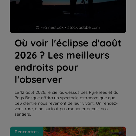
© Framestock - stock.adobe.com
Où voir l'éclipse d'août
2026 ? Les meilleurs
endroits pour
l'observer
Le 12 août 2026, le ciel au-dessus des Pyrénées et du
Pays Basque offrira un spectacle astronomique que
peu d'entre nous reverront de leur vivant. Un rendez-
vous rare, à ne surtout pas manquer depuis nos
sentiers.
Le Japon, authentique et moderne, mais toujours
Rencontres
plein de poésie | La Balaguère