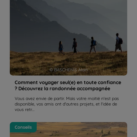
© BASCHENIS Alain
Comment voyager seul(e) en toute confiance
? Découvrez la randonnée accompagnée
Vous avez envie de partir. Mais votre moitié n'est pas
disponible, vos amis ont d'autres projets, et l'idée de
vous retr...
Quel chemin de Compostelle est fait pour vous ?
Conseils
Nos conseils selon votre profil de randonneur | La