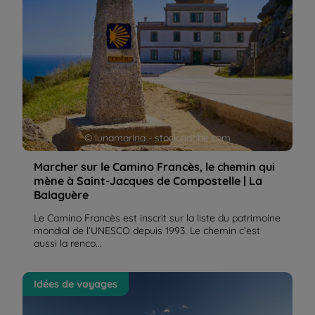
© lunamarina - stock.adobe.com
Marcher sur le Camino Francès, le chemin qui
mène à Saint-Jacques de Compostelle | La
Balaguère
Le Camino Francès est inscrit sur la liste du patrimoine
mondial de l’UNESCO depuis 1993. Le chemin c’est
aussi la renco...
Mon voyage en Argentine - Chili : récit de voyage |
Idées de voyages
La Balaguère