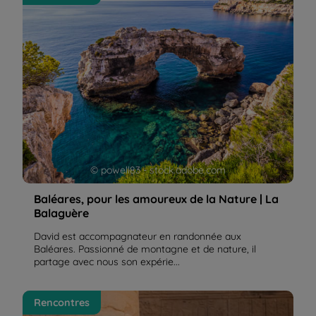
Balaguère
© powell83 - stock.adobe.com
Baléares, pour les amoureux de la Nature | La
Balaguère
David est accompagnateur en randonnée aux
Baléares. Passionné de montagne et de nature, il
partage avec nous son expérie...
L’Egypte comme au temps des pharaons : récit de
Rencontres
voyage | La Balaguère