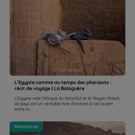
© Paul Jacquet
L’Egypte comme au temps des pharaons :
récit de voyage | La Balaguère
L’Egypte relie l’Afrique du Nord-Est et le Moyen-Orient,
ce pays est un véritable livre d’histoire à ciel ouvert
entre m...
Guide de randonnée au Maroc : rencontre avec
Rencontres
Abdou | La Balaguère