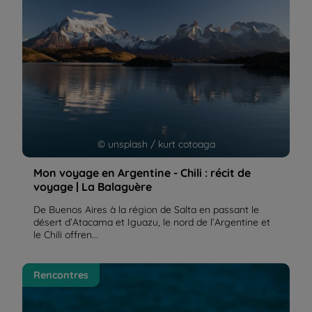
© unsplash / kurt cotoaga
Mon voyage en Argentine - Chili : récit de
voyage | La Balaguère
De Buenos Aires à la région de Salta en passant le
désert d’Atacama et Iguazu, le nord de l’Argentine et
le Chili offren...
La Patagonie, des paysages spectaculaires : récit
Rencontres
de voyage | La Balaguère