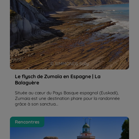
© SIMMONDS Sally
Le flysch de Zumaïa en Espagne | La
Balaguère
Située au cœur du Pays Basque espagnol (Euskadi),
Zumaia est une destination phare pour la randonnée
grâce à son sanctua...
Marcher sur le Camino Francès, le chemin qui mène
Rencontres
à Saint-Jacques de Compostelle | La Balaguère