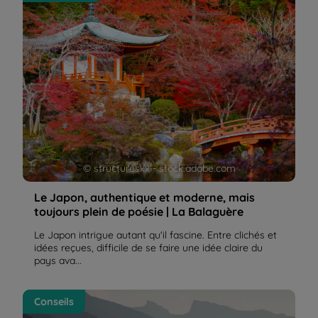
© structuresxx - stock.adobe.com
Le Japon, authentique et moderne, mais
toujours plein de poésie | La Balaguère
Le Japon intrigue autant qu'il fascine. Entre clichés et
idées reçues, difficile de se faire une idée claire du
pays ava...
Comment voyager seul(e) en toute confiance ?
Conseils
Découvrez la randonnée accompagnée