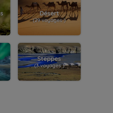
es
Désert
(29 voyages )
s
Steppes
(3 voyages )