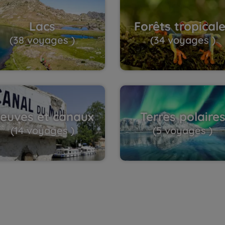
Lacs
Forêts tropical
(38 voyages )
(34 voyages )
leuves et canaux
Terres polaire
(14 voyages )
(5 voyages )