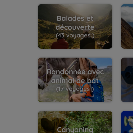
Balades et
découverte
(43 voyages )
Randonnée avec
animal de bât
(17 voyages )
Canyoning