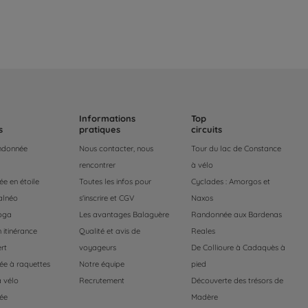
Informations
Top
s
pratiques
circuits
andonnée
Nous contacter, nous
Tour du lac de Constance
rencontrer
à vélo
e en étoile
Toutes les infos pour
Cyclades : Amorgos et
alnéo
s'inscrire et CGV
Naxos
oga
Les avantages Balaguère
Randonnée aux Bardenas
 itinérance
Qualité et avis de
Reales
rt
voyageurs
De Collioure à Cadaquès à
e à raquettes
Notre équipe
pied
 vélo
Recrutement
Découverte des trésors de
ée
Madère