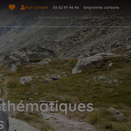
Mon Compte
05 62 97 46 46
Empreinte carbone
Qui sommes-nous ?
Balaguère pratique
Le Mag
, thématiques
s