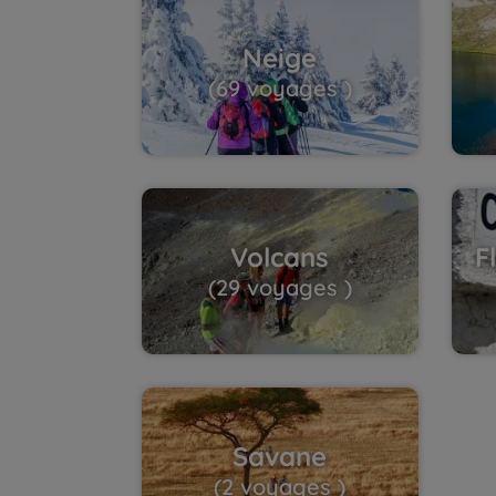
Neige
(69 voyages )
Volcans
F
(29 voyages )
Savane
(2 voyages )