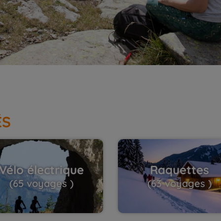
ÉS
Vélo électrique
Raquettes
(65 voyages )
(63 voyages )