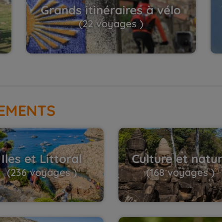
Grands itinéraires à vélo
(22 voyages )
EMENTS
Iles et Littoral
Culture et natu
(236 voyages )
(168 voyages )