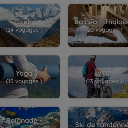
Trek
Balnéo - Thalas
(24 voyages )
(20 voyages )
Yoga
VTT
(15 voyages )
(13 voyages )
Baignade -
Ski de randonn