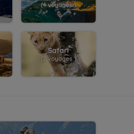
(4 voyages )
Safari
(2 voyages )