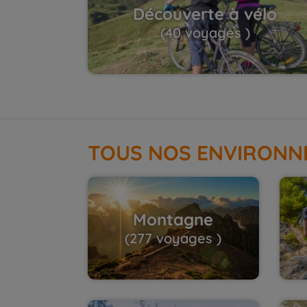
Découverte à vélo
(40 voyages )
TOUS NOS ENVIRONN
Montagne
(277 voyages )