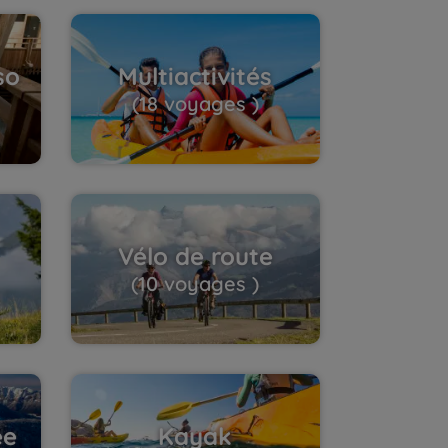
so
Multiactivités
(18 voyages )
Vélo de route
(10 voyages )
ée
Kayak