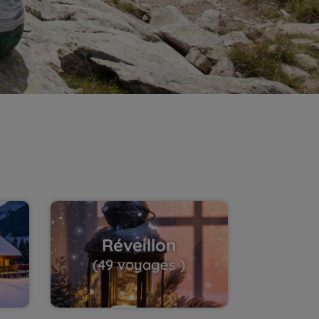
Réveillon
(49 voyages )