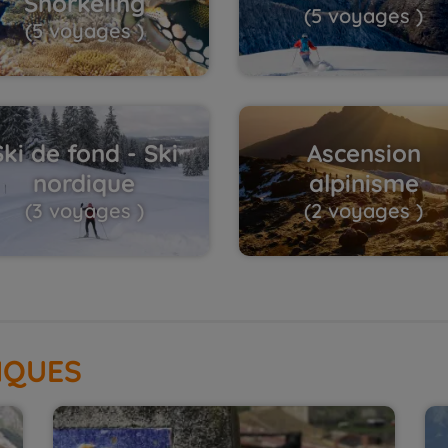
Snorkeling
(5 voyages )
(5 voyages )
Ski de fond - Ski
Ascension
nordique
alpinisme
(3 voyages )
(2 voyages )
IQUES