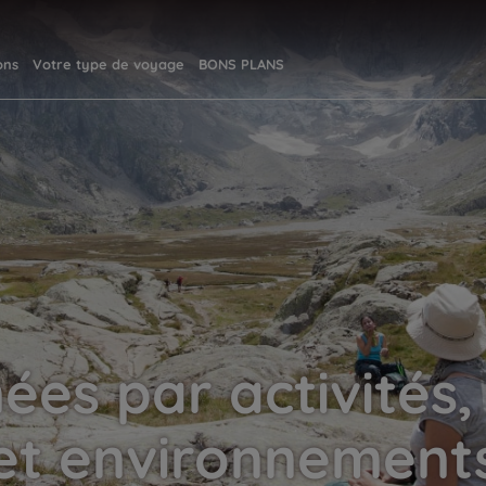
ons
Votre type de voyage
BONS PLANS
es par activités
et environnement