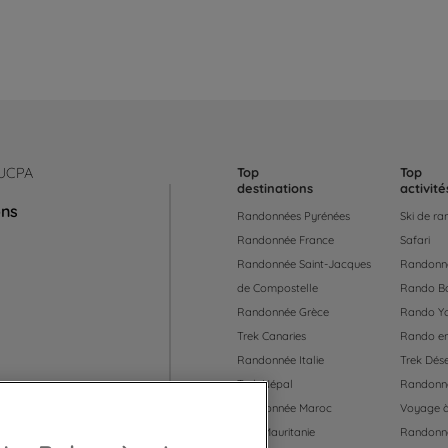
 UCPA
Top
Top
destinations
activité
ons
Randonnées Pyrénées
Ski de r
Randonnée France
Safari
Randonnée Saint-Jacques
Randonné
de Compostelle
Rando B
Randonnée Grèce
Rando Y
Trek Canaries
Rando en
Randonnée Italie
Trek Dése
Trek Népal
Randonné
Randonnée Maroc
Voyage à
Trek Mauritanie
Randonn