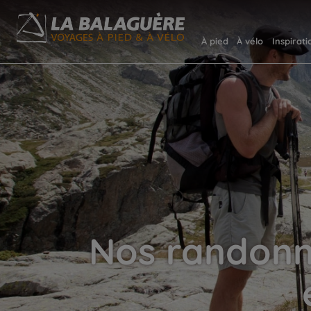
À pied
À vélo
Inspirati
Nos randonné