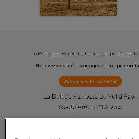
La Balaguère est une marque du groupe associatif
Recevez nos idées voyages et nos promoti
S'abonner à la newsletter
La Balaguère, route du Val d'Azun
65400 Arrens-Marsous
Contactez-nous
labalaguere@labalaguere.com