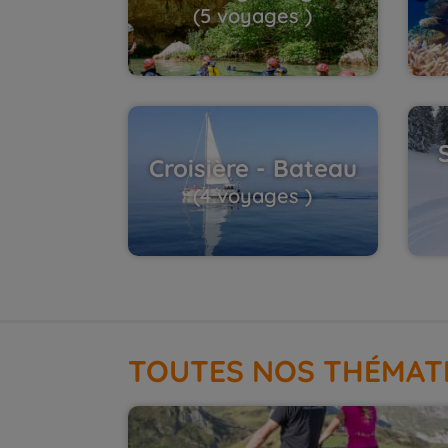
(5 voyages )
Croisière - Bateau
(4 voyages )
TOUTES NOS THÉMAT