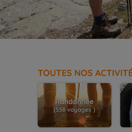
TOUTES NOS ACTIVIT
Randonnée
(538 voyages )