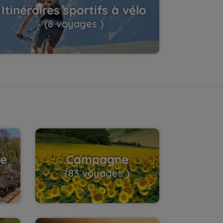
Itinéraires sportifs à vélo
(8 voyages )
re
Campagne
(83 voyages )