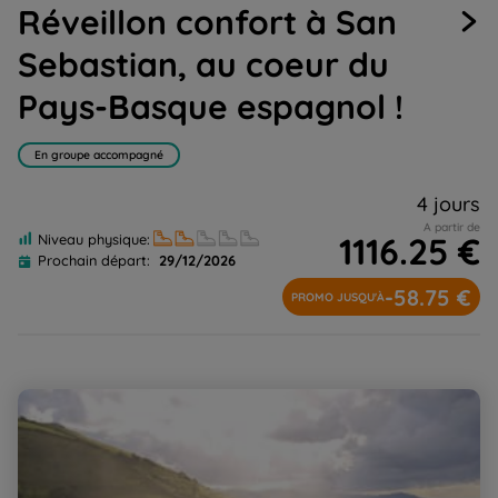
Réveillon confort à San
1
2
3
4
5
Sebastian, au coeur du
Pays-Basque espagnol !
En groupe accompagné
4 jours
A partir de
1116.25 €
Niveau physique:
Prochain départ:
29/12/2026
-58.75 €
PROMO JUSQU'À
Réveillon Zumaia-Bilbao, au cœur de la côte basque