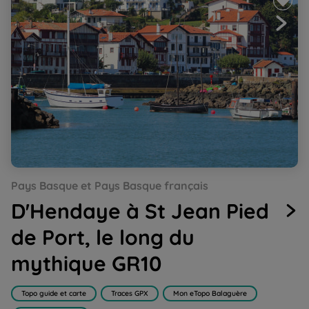
Go
Go
Go
Go
Go
Go
Pays Basque et Pays Basque français
to
to
to
to
to
to
slide
slide
slide
slide
slide
slide
D'Hendaye à St Jean Pied
1
2
3
4
5
6
de Port, le long du
mythique GR10
Topo guide et carte
Traces GPX
Mon eTopo Balaguère