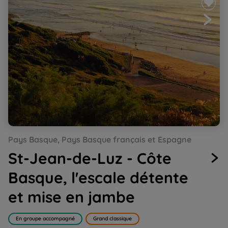
Go
Go
Go
Go
Go
Go
Pays Basque, Pays Basque français et Espagne
to
to
to
to
to
to
slide
slide
slide
slide
slide
slide
St-Jean-de-Luz - Côte
1
2
3
4
5
6
Basque, l'escale détente
et mise en jambe
En groupe accompagné
Grand classique