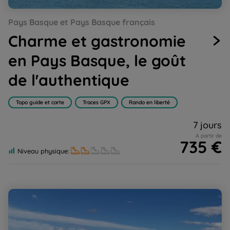
Go
Go
Go
Go
Go
Go
Pays Basque et Pays Basque français
to
to
to
to
to
to
slide
slide
slide
slide
slide
slide
Charme et gastronomie
1
2
3
4
5
6
en Pays Basque, le goût
de l'authentique
Topo guide et carte
Traces GPX
Rando en liberté
7 jours
A partir de
735 €
Niveau physique:
Pays Basque Basaburia, le charme authentique