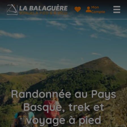
Mon
Compte
Randonnée au Pays
Basque, trek et
voyage à pied