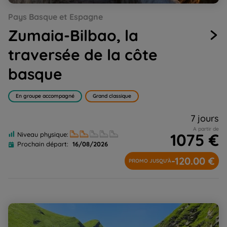
Go
Go
Go
Go
Go
Go
Go
Go
Go
Pays Basque et Espagne
to
to
to
to
to
to
to
to
to
slide
slide
slide
slide
slide
slide
slide
slide
slide
Zumaia-Bilbao, la
1
2
3
4
5
6
7
8
9
traversée de la côte
basque
En groupe accompagné
Grand classique
7 jours
A partir de
1075 €
Niveau physique:
Prochain départ:
16/08/2026
-120.00 €
PROMO JUSQU'À
Pays-Basque authentique, aux sources de la Nive