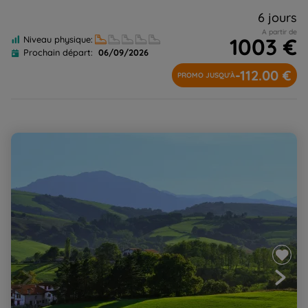
6 jours
A partir de
1003 €
Niveau physique:
Prochain départ:
06/09/2026
-112.00 €
PROMO JUSQU'À
Rando Yoga au Pays Basque, harmonie du corps et de
l'esprit