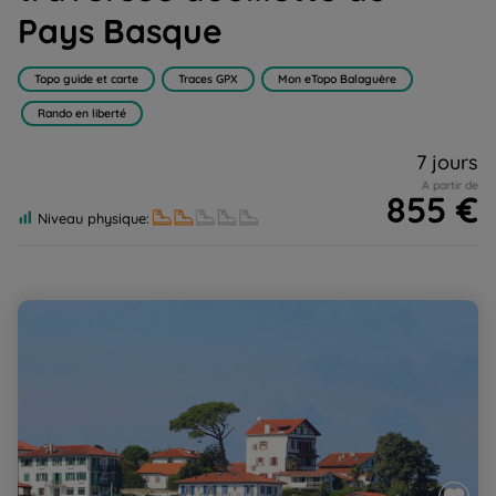
Pays Basque
Topo guide et carte
Traces GPX
Mon eTopo Balaguère
Rando en liberté
7 jours
A partir de
855 €
Niveau physique:
D'Hendaye à St Jean Pied de Port, le long du mythique
GR10