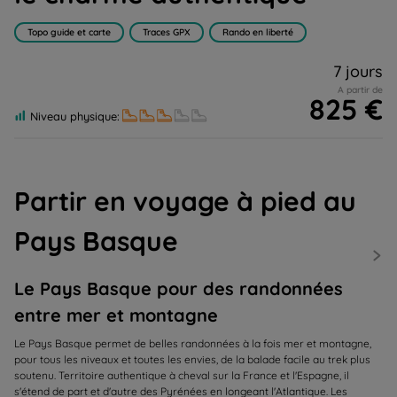
Topo guide et carte
Traces GPX
Rando en liberté
7 jours
A partir de
825 €
Niveau physique:
Partir en voyage à pied au
Pays Basque
Le Pays Basque pour des randonnées
entre mer et montagne
Le Pays Basque permet de belles randonnées à la fois mer et montagne,
pour tous les niveaux et toutes les envies, de la balade facile au trek plus
soutenu. Territoire authentique à cheval sur la France et l'Espagne, il
s'étend de part et d'autre des Pyrénées en longeant l'Atlantique. Les