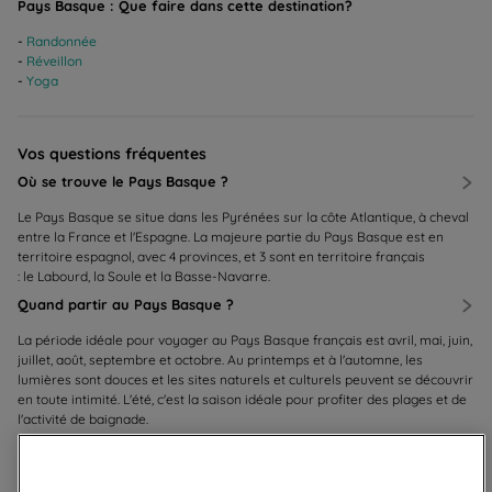
Pays Basque : Que faire dans cette destination?
Randonnée
Réveillon
Yoga
Vos questions fréquentes
Où se trouve le Pays Basque ?
Le Pays Basque se situe dans les Pyrénées sur la côte Atlantique, à cheval
entre la France et l'Espagne. La majeure partie du Pays Basque est en
territoire espagnol, avec 4 provinces, et 3 sont en territoire français
: le Labourd, la Soule et la Basse-Navarre.
Quand partir au Pays Basque ?
La période idéale pour voyager au Pays Basque français est avril, mai, juin,
juillet, août, septembre et octobre. Au printemps et à l'automne, les
lumières sont douces et les sites naturels et culturels peuvent se découvrir
en toute intimité. L'été, c'est la saison idéale pour profiter des plages et de
l'activité de baignade.
Que faire au Pays Basque ?
En plus des joies de plages très typiques et de la baignade aux beaux