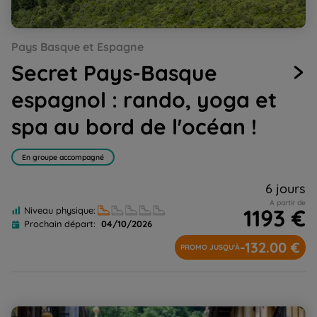
Go
Go
Go
Go
Go
Go
Go
Go
Go
Pays Basque et Espagne
to
to
to
to
to
to
to
to
to
slide
slide
slide
slide
slide
slide
slide
slide
slide
Secret Pays-Basque
1
2
3
4
5
6
7
8
9
espagnol : rando, yoga et
spa au bord de l'océan !
En groupe accompagné
6 jours
A partir de
1193 €
Niveau physique:
Prochain départ:
04/10/2026
-132.00 €
PROMO JUSQU'À
Réveillon confort à San Sebastian, au coeur du Pays-