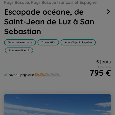
Pays Basque, Pays Basque français et Espagne
to
to
to
to
to
to
to
to
to
slide
slide
slide
slide
slide
slide
slide
slide
slide
Escapade océane, de
1
2
3
4
5
6
7
8
9
Saint-Jean de Luz à San
Sebastian
Topo guide et carte
Traces GPX
Mon eTopo Balaguère
Rando en liberté
5 jours
A partir de
795 €
Niveau physique:
De la montagne à l'océan, traversée douillette du Pays
Basque