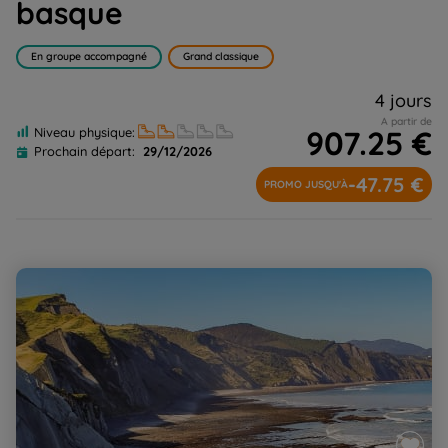
basque
En groupe accompagné
Grand classique
4 jours
A partir de
907.25 €
Niveau physique:
Prochain départ:
29/12/2026
-47.75 €
PROMO JUSQU'À
Côte Basque, de St Jean de Luz à Zumaïa