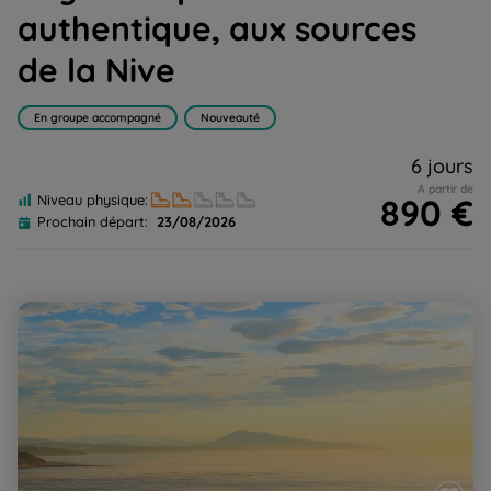
authentique, aux sources
de la Nive
En groupe accompagné
Nouveauté
6 jours
A partir de
890 €
Niveau physique:
Prochain départ:
23/08/2026
St-Jean-de-Luz - Côte Basque, l'escale détente et mise
en jambe