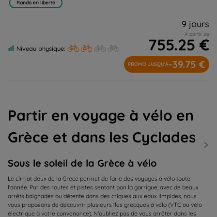
Rando en liberté
9 jours
A partir de
755.25 €
Niveau physique:
-39.75 €
PROMO JUSQU'À
Partir en voyage à vélo en
Grèce et dans les Cyclades
Sous le soleil de la Grèce à vélo
Le climat doux de la Grèce permet de faire des voyages à vélo toute
l'année. Par des routes et pistes sentant bon la garrigue, avec de beaux
arrêts baignades ou détente dans des criques aux eaux limpides, nous
vous proposons de découvrir plusieurs îles grecques à vélo (VTC ou vélo
électrique à votre convenance). N'oubliez pas de vous arrêter dans les