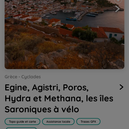
Go
Go
Go
Go
Go
Grèce - Cyclades
to
to
to
to
to
slide
slide
slide
slide
slide
Egine, Agistri, Poros,
1
2
3
4
5
Hydra et Methana, les îles
Saroniques à vélo
Topo guide et carte
Assistance locale
Traces GPX