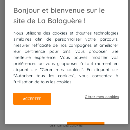
Randonnée Maroc
Randonnée
Bonjour et bienvenue sur le
Trek Mauritanie
Trek
Randonnée Pérou
site de La Balaguère !
Nous utilisons des cookies et d'autres technologies
Top
circuits
similaires afin de personnaliser votre parcours,
mesurer l'efficacité de nos campagnes et améliorer
Tour du lac de Constance à vélo
leur pertinence pour ainsi vous proposer une
Cyclades : Amorgos et Naxos
meilleure expérience. Vous pouvez modifier vos
Randonnée aux Bardenas Reales
préférences ou vous y opposer à tout moment en
De Collioure à Cadaquès à pied
cliquant sur "Gérer mes cookies". En cliquant sur
Découverte des trésors de Madère
"Autoriser tous les cookies", vous consentez à
Rando Réunion en douceur
l'utilisation de tous les cookies.
Raquettes balnéo, Néouvielle Gavarnie
Trek sur Tenerife
Gérer mes cookies
ACCEPTER
PLAN DU SITE
MENTIONS LÉGALES ET CGU
CONFIDENTIALITÉ
GESTION DES COOKIES
REFUSER