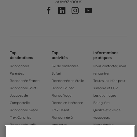
Suivez-nous
Top
Top
Informations
destinations
activités
pratiques
Randonnées
Ski de randonnée
Nous contacter, nous
Pyrénées
Safari
rencontrer
Randonnée France
Randonnée en étoile
Toutes les infos pour
Randonnée Saint-
Rando Balnéo
s'inscrire et CGV
Jacques de
Rando Yoga
Les avantages
Compostelle
Rando en itinérance
Balaguère
Randonnée Grèce
Trek Désert
Qualité et avis de
Trek Canaries
Randonnée à
voyageurs
Randonnée Italie
raquettes
Notre équipe
Trek Népal
Voyage à vélo
Recrutement