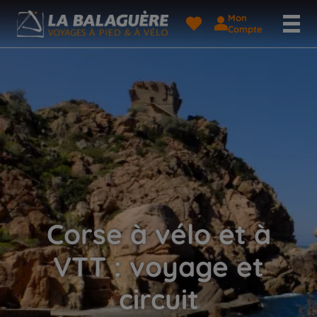
Mon
Compte
Corse à vélo et à
VTT : voyage et
circuit