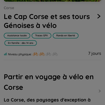
Go
Corse
to
slide
Le Cap Corse et ses tours
1
Génoises à vélo
Assistance locale
Traces GPX
Rando en liberté
En famille : dès 14 ans
7 jours
Niveau physique:
Partir en voyage à vélo en
Corse
La Corse, des paysages d'exception à