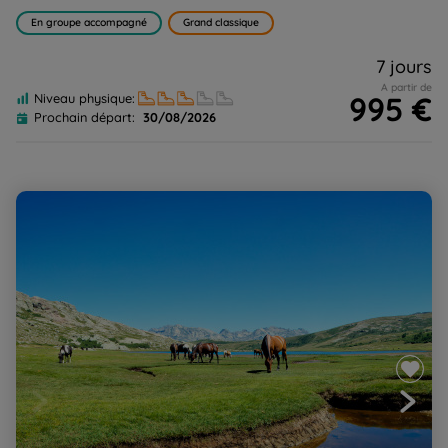
En groupe accompagné
Grand classique
7 jours
A partir de
995 €
Niveau physique:
Prochain départ:
30/08/2026
Corse, le GR20 Nord sportif, de Vizzavona au cirque de
Bonifatu