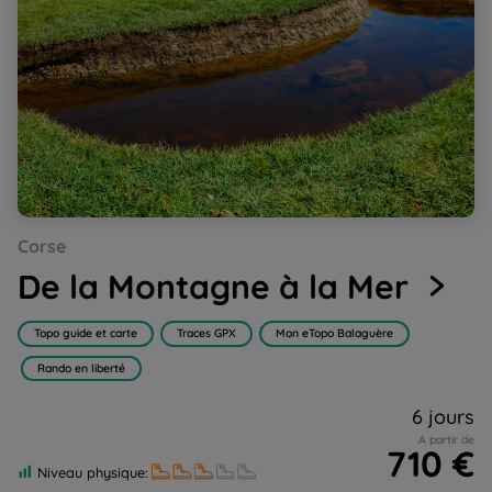
Go
Go
Go
Go
Corse
to
to
to
to
slide
slide
slide
slide
De la Montagne à la Mer
1
2
3
4
Topo guide et carte
Traces GPX
Mon eTopo Balaguère
Rando en liberté
6 jours
A partir de
710 €
Niveau physique: