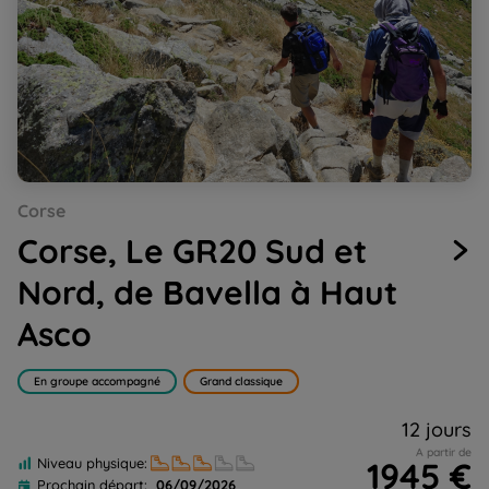
Go
Go
Go
Corse
to
to
to
slide
slide
slide
Corse, Le GR20 Sud et
1
2
3
Nord, de Bavella à Haut
Asco
En groupe accompagné
Grand classique
12 jours
A partir de
1945 €
Niveau physique:
Prochain départ:
06/09/2026