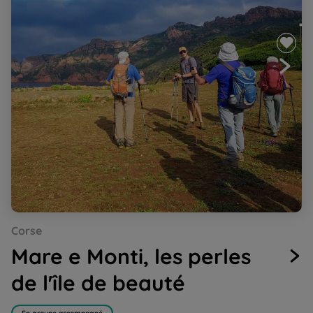
Go
Go
Go
Go
Go
Corse
to
to
to
to
to
slide
slide
slide
slide
slide
Mare e Monti, les perles
1
2
3
4
5
de l'île de beauté