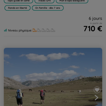
Topo guide et carte
Traces GPX
Mon eTopo Balaguère
Rando en liberté
En famille : dès 7 ans
6 jours
A partir de
710 €
Niveau physique:
Corse, GR20 SUD