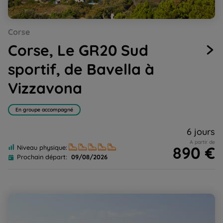
Go
Go
Go
Go
Go
Corse
to
to
to
to
to
slide
slide
slide
slide
slide
Corse, Le GR20 Sud
1
2
3
4
5
sportif, de Bavella à
Vizzavona
En groupe accompagné
6 jours
A partir de
890 €
Niveau physique:
Prochain départ:
09/08/2026
Culture et patrimoine du Sud