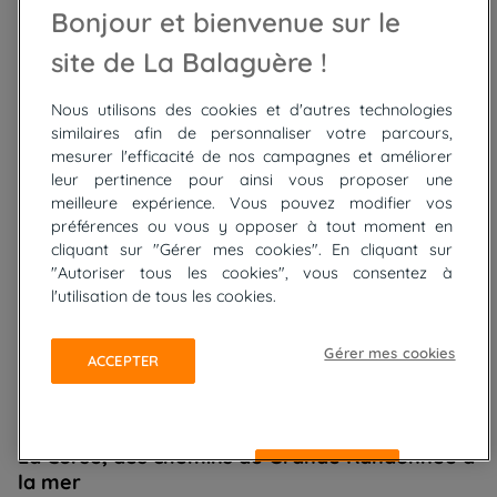
Bonjour et bienvenue sur le
Quelle est la longueur du GR20 en Corse ?
site de La Balaguère !
Le GR20 traverse la Corse du nord au sud sur environ 180 km. Considéré
comme l'un des treks les plus exigeants d'Europe, il se parcourt
généralement en 15 à 16 jours, selon l'itinéraire et le rythme de marche.
Nous utilisons des cookies et d'autres technologies
Quelle est la plus belle randonnée à faire en Corse ?
similaires afin de personnaliser votre parcours,
mesurer l'efficacité de nos campagnes et améliorer
La plus célèbre randonnée de Corse est le GR20, réputé pour ses
leur pertinence pour ainsi vous proposer une
paysages spectaculaires et ses passages en haute montagne. Pour une
randonnée plus accessible, les sentiers des Calanques de Piana, du Cap
meilleure expérience. Vous pouvez modifier vos
Corse ou des aiguilles de Bavella offrent également des panoramas
préférences ou vous y opposer à tout moment en
exceptionnels entre mer et montagne.
cliquant sur "Gérer mes cookies". En cliquant sur
"Autoriser tous les cookies", vous consentez à
l'utilisation de tous les cookies.
Voir aussi
Corse : nos voyages à vélo
Gérer mes cookies
ACCEPTER
La Corse, des chemins de Grande Randonnée à
REFUSER
la mer