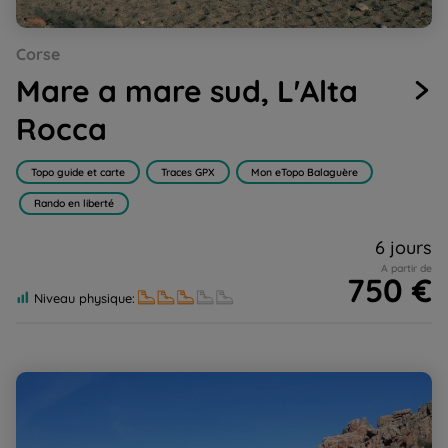
Go
Go
Go
Go
Corse
to
to
to
to
slide
slide
slide
slide
Mare a mare sud, L'Alta
1
2
3
4
Rocca
Topo guide et carte
Traces GPX
Mon eTopo Balaguère
Rando en liberté
6 jours
A partir de
750 €
Niveau physique:
Mare e Monti en famille