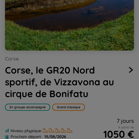
Go
Go
Go
Go
Go
Corse
to
to
to
to
to
slide
slide
slide
slide
slide
Corse, le GR20 Nord
1
2
3
4
5
sportif, de Vizzavona au
cirque de Bonifatu
En groupe accompagné
Grand classique
7 jours
A partir de
1050 €
Niveau physique:
Prochain départ:
15/08/2026