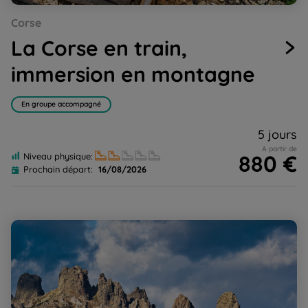
Go
Go
Go
Go
Go
Corse
to
to
to
to
to
slide
slide
slide
slide
slide
La Corse en train,
1
2
3
4
5
immersion en montagne
En groupe accompagné
5 jours
A partir de
880 €
Niveau physique:
Prochain départ:
16/08/2026
Corse, Le GR20 Sud et Nord sportif, de Bavella à Asco