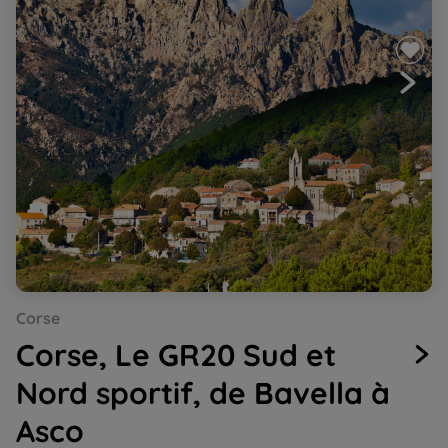
Go
Go
Go
Go
Go
Corse
to
to
to
to
to
slide
slide
slide
slide
slide
Corse, Le GR20 Sud et
1
2
3
4
5
Nord sportif, de Bavella à
Asco