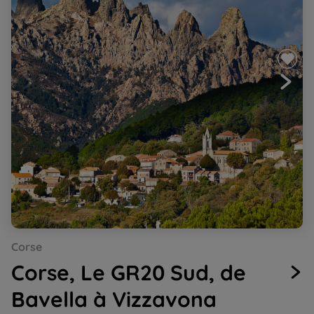
Go
Go
Go
Corse
to
to
to
slide
slide
slide
Corse, Le GR20 Sud, de
1
2
3
Bavella à Vizzavona