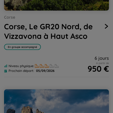
Go
Go
Go
Go
Corse
to
to
to
to
slide
slide
slide
slide
Corse, Le GR20 Nord, de
1
2
3
4
Vizzavona à Haut Asco
En groupe accompagné
6 jours
A partir de
950 €
Niveau physique:
Prochain départ:
05/09/2026
Corse, Le GR20 Sud, de Bavella à Vizzavona