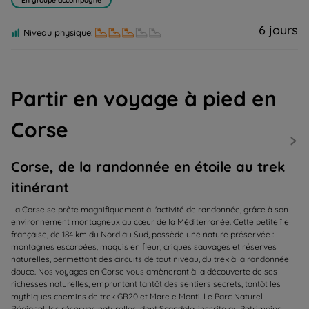
En groupe accompagné
6 jours
Niveau physique:
Partir en voyage à pied en
Corse
Corse, de la randonnée en étoile au trek
itinérant
La Corse se prête magnifiquement à l'activité de randonnée, grâce à son
environnement montagneux au cœur de la Méditerranée. Cette petite île
française, de 184 km du Nord au Sud, possède une nature préservée :
montagnes escarpées, maquis en fleur, criques sauvages et réserves
naturelles, permettant des circuits de tout niveau, du trek à la randonnée
douce. Nos voyages en Corse vous amèneront à la découverte de ses
richesses naturelles, empruntant tantôt des sentiers secrets, tantôt les
mythiques chemins de trek GR20 et Mare e Monti. Le Parc Naturel
Régional, les réserves naturelles, dont Scandola, inscrite au Patrimoine