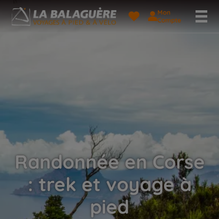
Mon
Compte
Randonnée en Corse
: trek et voyage à
pied