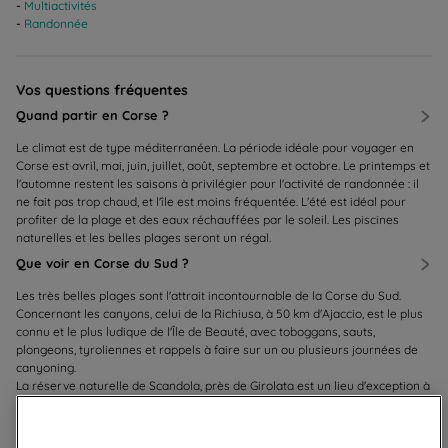
Multiactivités
Randonnée
Vos questions fréquentes
Quand partir en Corse ?
Le climat est de type méditerranéen. La période idéale pour voyager en
Corse est avril, mai, juin, juillet, août, septembre et octobre. Le printemps et
l'automne restent les saisons à privilégier pour l'activité de randonnée : il
ne fait pas trop chaud, et l'île est moins fréquentée. L'été est idéal pour
profiter de la plage et des eaux réchauffées par le soleil. Les piscines
naturelles et les belles plages seront un régal.
Que voir en Corse du Sud ?
Les très belles plages sont l'attrait incontournable de la Corse du Sud.
Concernant les canyons, celui de la Richiusa, à 50 km d'Ajaccio, est le plus
connu et le plus ludique de l'Île de Beauté, avec toboggans, sauts,
plongeons, tyroliennes et rappels à faire sur un ou plusieurs journées de
canyoning.
La réserve naturelle de Scandola, près de Girolata est un lieu d'exception à
découvrir en bateau, et les calanques de Piana et leurs roches volcaniques,
incontournables, se découvrent à pied, en bateau ou en voiture le long de
la côte.