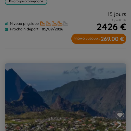
En groupe accompagné
15 jours
A partir de
2426 €
Niveau physique:
Prochain départ:
05/09/2026
-269.00 €
PROMO JUSQU'À
De cirques en volcan, passionnément !