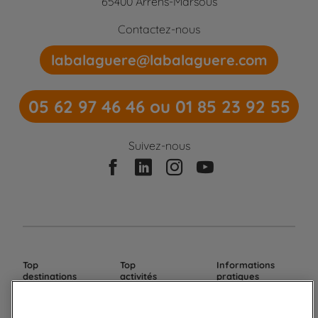
65400 Arrens-Marsous
Contactez-nous
labalaguere@labalaguere.com
05 62 97 46 46 ou 01 85 23 92 55
Suivez-nous
Top
Top
Informations
destinations
activités
pratiques
Randonnées
Ski de randonnée
Nous contacter, nous
Pyrénées
Safari
rencontrer