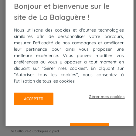
Bonjour et bienvenue sur le
Randonnée France
Randonnée en étoile
Toutes les infos pour
Randonnée Saint-
Rando Balnéo
s'inscrire et CGV
site de La Balaguère !
Jacques de
Rando Yoga
Les avantages
Compostelle
Rando en itinérance
Balaguère
Nous utilisons des cookies et d'autres technologies
Randonnée Grèce
Trek Désert
Qualité et avis de
similaires afin de personnaliser votre parcours,
Trek Canaries
Randonnée à
voyageurs
mesurer l'efficacité de nos campagnes et améliorer
leur pertinence pour ainsi vous proposer une
Randonnée Italie
raquettes
Notre équipe
meilleure expérience. Vous pouvez modifier vos
Trek Népal
Voyage à vélo
Recrutement
préférences ou vous y opposer à tout moment en
Randonnée Maroc
Randonnée
cliquant sur "Gérer mes cookies". En cliquant sur
Trek Mauritanie
Trek
"Autoriser tous les cookies", vous consentez à
Randonnée Pérou
l'utilisation de tous les cookies.
Top
Gérer mes cookies
ACCEPTER
circuits
Tour du lac de Constance à vélo
Cyclades : Amorgos et Naxos
Randonnée aux Bardenas Reales
REFUSER
De Collioure à Cadaquès à pied