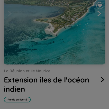
Go
Go
Go
Go
Go
La Réunion et Île Maurice
to
to
to
to
to
slide
slide
slide
slide
slide
Extension îles de l'océan
1
2
3
4
5
indien
Rando en liberté