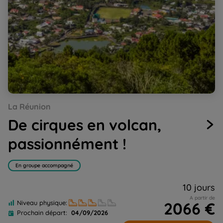
Go
Go
Go
Go
Go
Go
Go
Go
La Réunion
to
to
to
to
to
to
to
to
slide
slide
slide
slide
slide
slide
slide
slide
De cirques en volcan,
1
2
3
4
5
6
7
8
passionnément !
En groupe accompagné
10 jours
A partir de
2066 €
Niveau physique:
Prochain départ:
04/09/2026