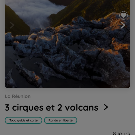
Go
Go
Go
Go
Go
La Réunion
to
to
to
to
to
slide
slide
slide
slide
slide
3 cirques et 2 volcans
1
2
3
4
5
Topo guide et carte
Rando en liberté
8 jours