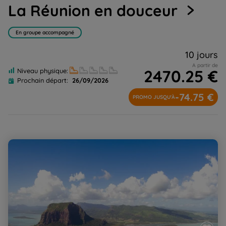
La Réunion en douceur
1
2
3
4
5
En groupe accompagné
10 jours
A partir de
2470.25 €
Niveau physique:
Prochain départ:
26/09/2026
-74.75 €
PROMO JUSQU'À
îles des Mascareignes