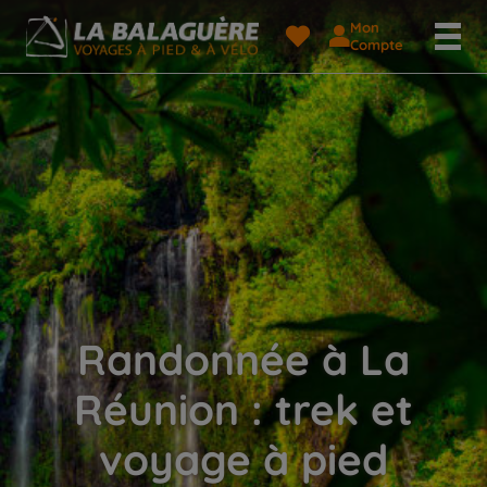
Mon
Compte
Randonnée à La
Réunion : trek et
voyage à pied