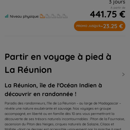
3 jours
A partir de
441.75 €
Niveau physique:
-23.25 €
PROMO JUSQU'À
Partir en voyage à pied à
La Réunion
La Réunion, île de l'Océan Indien à
découvrir en randonnée !
Paradis des randonneurs, l’île de La Réunion – au large de Madagascar –
révèle une nature exubérante et sauvage. Nos voyages en groupe
accompagné, en liberté ou en famille dès 10 ans vous permettront la
découverte de ses trésors naturels incontournables : Piton de la Fournaise,
ascension du Piton des Neiges, cirques naturels de Salazie, Cilaos et
Mafate -dont ce dernier est accessible uniquement par la marche à pied,