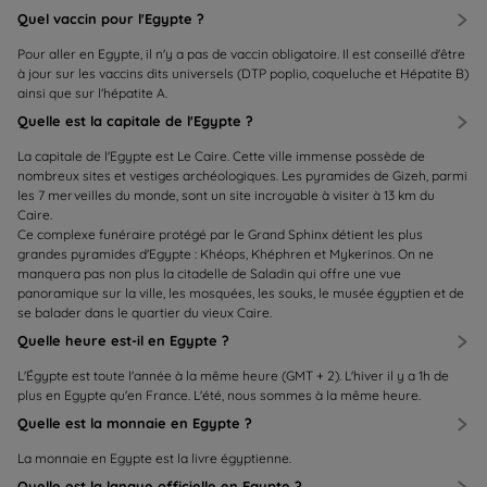
Quel vaccin pour l'Egypte ?
Pour aller en Egypte, il n'y a pas de vaccin obligatoire. Il est conseillé d'être
à jour sur les vaccins dits universels (DTP poplio, coqueluche et Hépatite B)
ainsi que sur l'hépatite A.
Quelle est la capitale de l'Egypte ?
La capitale de l'Egypte est Le Caire. Cette ville immense possède de
nombreux sites et vestiges archéologiques. Les pyramides de Gizeh, parmi
les 7 merveilles du monde, sont un site incroyable à visiter à 13 km du
Caire.
Ce complexe funéraire protégé par le Grand Sphinx détient les plus
grandes pyramides d'Egypte : Khéops, Khéphren et Mykerinos. On ne
manquera pas non plus la citadelle de Saladin qui offre une vue
panoramique sur la ville, les mosquées, les souks, le musée égyptien et de
se balader dans le quartier du vieux Caire.
Quelle heure est-il en Egypte ?
L'Égypte est toute l'année à la même heure (GMT + 2). L'hiver il y a 1h de
plus en Egypte qu'en France. L'été, nous sommes à la même heure.
Quelle est la monnaie en Egypte ?
La monnaie en Egypte est la livre égyptienne.
Quelle est la langue officielle en Egypte ?