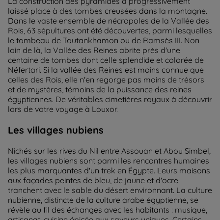
La construction des pyramides a progressivement
laissé place à des tombes creusées dans la montagne.
Dans le vaste ensemble de nécropoles de la Vallée des
Rois, 63 sépultures ont été découvertes, parmi lesquelles
le tombeau de Toutankhamon ou de Ramsès III. Non
loin de là, la Vallée des Reines abrite près d'une
centaine de tombes dont celle splendide et colorée de
Néfertari. Si la vallée des Reines est moins connue que
celles des Rois, elle n'en regorge pas moins de trésors
et de mystères, témoins de la puissance des reines
égyptiennes. De véritables cimetières royaux à découvrir
lors de votre voyage à Louxor.
Les villages nubiens
Nichés sur les rives du Nil entre Assouan et Abou Simbel,
les villages nubiens sont parmi les rencontres humaines
les plus marquantes d'un trek en Égypte. Leurs maisons
aux façades peintes de bleu, de jaune et d'ocre
tranchent avec le sable du désert environnant. La culture
nubienne, distincte de la culture arabe égyptienne, se
révèle au fil des échanges avec les habitants : musique,
artisanat, cuisine épicée aux saveurs uniques. Certains