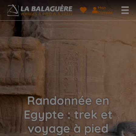
Mon
Compte
Randonnée en
Egypte : trek et
voyage à pied