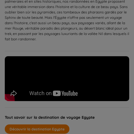
palmeraies et en sites historiques, nos randonnées en Égypte proposent
une véritable immersion dans l'histoire et la culture de ce beau pays. Sans
oublier bien sûr les pyramides, ces tombeaux des pharaons gardés par le
Sphinx de toute beauté. Mais l'Égypte n'offre pas seulement un voyage
dans l'histoire, c'est aussi un beau pays, aux paysages variés, allant de la
mer Rouge, véritable paradis des plongeurs, au désert blanc idéal pour un
trek, en passant par les paysages luxuriants de la vallée Nil dans lesquels il
fait bon randonner.
Tout savoir sur la destination de voyage Egypte
Découvrir la destination Egypte