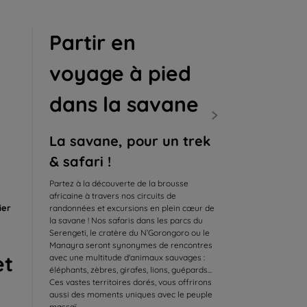
Partir en
voyage à pied
dans la savane
La savane, pour un trek
& safari !
Partez à la découverte de la brousse
africaine à travers nos circuits de
ier
randonnées et excursions en plein cœur de
la savane ! Nos safaris dans les parcs du
Serengeti, le cratère du N’Gorongoro ou le
Manayra seront synonymes de rencontres
et
avec une multitude d'animaux sauvages :
éléphants, zèbres, girafes, lions, guépards...
Ces vastes territoires dorés, vous offrirons
aussi des moments uniques avec le peuple
massaï.