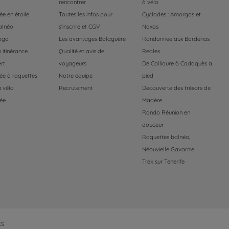
rencontrer
à vélo
e en étoile
Toutes les infos pour
Cyclades : Amorgos et
alnéo
s'inscrire et CGV
Naxos
oga
Les avantages Balaguère
Randonnée aux Bardenas
 itinérance
Qualité et avis de
Reales
rt
voyageurs
De Collioure à Cadaquès à
e à raquettes
Notre équipe
pied
 vélo
Recrutement
Découverte des trésors de
ée
Madère
Rando Réunion en
douceur
Raquettes balnéo,
Néouvielle Gavarnie
Trek sur Tenerife
ES