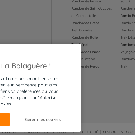
Randonnée France
Safari
Randonnée Saint-Jacques
Randonné
de Compostelle
Rando B
Randonnée Grèce
Rando Y
Trek Canaries
Rando en
Randonnée Italie
Trek Dése
Trek Népal
Randonné
Randonnée Maroc
Voyage à
Trek Mauritanie
Randonn
 55
 La Balaguère !
Randonnée Pérou
Trek
es afin de personnaliser votre
er leur pertinence pour ainsi
fier vos préférences ou vous
". En cliquant sur "Autoriser
ookies.
Gérer mes cookies
LAN DU SITE
MENTIONS LÉGALES ET CGU
CONFIDENTIALITÉ
GESTION DES COOKI