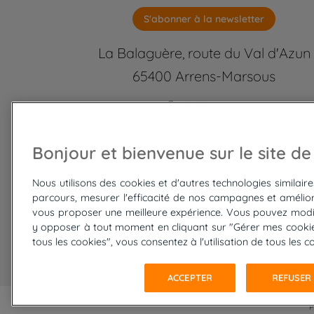
S'abonner à la newsletter
La Balaguère, route du Val d'Azun
65400 Arrens-Marsous
Contactez-nous
labalaguere@labalaguere.com
05 62 97 46 46 ou 01 85 23 92
Bonjour et bienvenue sur le site de
Suivez-nous
Nous utilisons des cookies et d'autres technologies similair
parcours, mesurer l'efficacité de nos campagnes et amélior
vous proposer une meilleure expérience. Vous pouvez modi
y opposer à tout moment en cliquant sur "Gérer mes cookies
tous les cookies", vous consentez à l'utilisation de tous les c
ACCEPTER
REFUSER
P