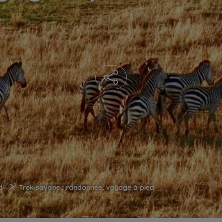
>
d
Trek savane : randonnée, voyage à pied