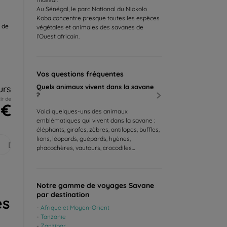
Au Sénégal, le parc National du Niokolo
Koba concentre presque toutes les espèces
é de
végétales et animales des savanes de
l’Ouest africain.
Vos questions fréquentes
Quels animaux vivent dans la savane
urs
?
ir de
 €
Voici quelques-uns des animaux
emblématiques qui vivent dans la savane :
éléphants, girafes, zèbres, antilopes, buffles,
lions, léopards, guépards, hyènes,
Déc.
phacochères, vautours, crocodiles…
Notre gamme de voyages Savane
par destination
es
Afrique et Moyen-Orient
Tanzanie
Zanzibar