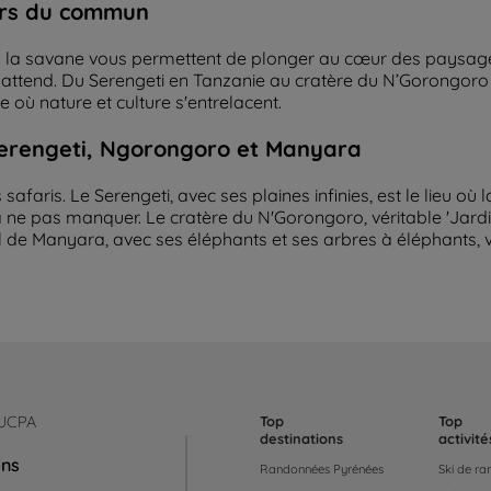
ors du commun
ns la savane vous permettent de plonger au cœur des paysag
s attend. Du Serengeti en Tanzanie au cratère du N’Gorongor
où nature et culture s'entrelacent.
Serengeti, Ngorongoro et Manyara
afaris. Le Serengeti, avec ses plaines infinies, est le lieu où
 ne pas manquer. Le cratère du N'Gorongoro, véritable 'Jardi
l de Manyara, avec ses éléphants et ses arbres à éléphants,
 UCPA
Top
Top
destinations
activité
ons
Randonnées Pyrénées
Ski de r