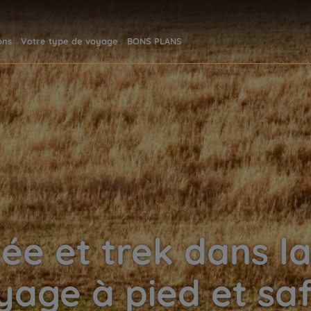
ons
Votre type de voyage
BONS PLANS
e et trek dans la
yage à pied et saf