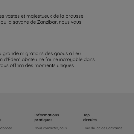
es vastes et majestueux de la brousse
o ou la savane de Zanzibar, nous vous
 la grande migrations des gnous a lieu
n d'Eden', abrite une faune incroyable dans
 vous offrira des moments uniques
Informations
Top
s
pratiques
circuits
andonnée
Nous contacter, nous
Tour du lac de Constance