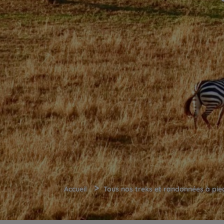
>
Accueil
Tous nos treks et randonnées à pie