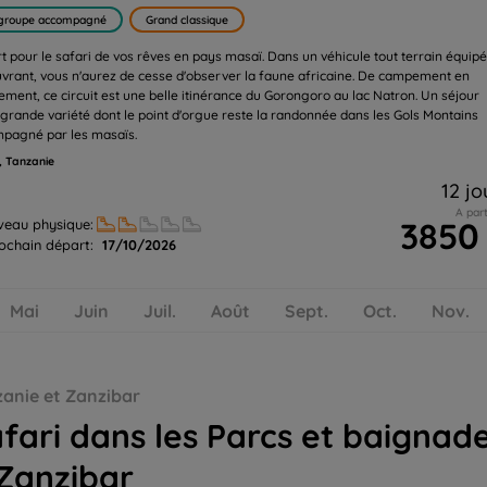
groupe accompagné
Grand classique
t pour le safari de vos rêves en pays masaï. Dans un véhicule tout terrain équip
ouvrant, vous n'aurez de cesse d'observer la faune africaine. De campement en
ment, ce circuit est une belle itinérance du Gorongoro au lac Natron. Un séjour
 grande variété dont le point d'orgue reste la randonnée dans les Gols Montains
pagné par les masaïs.
, Tanzanie
12 jo
A part
3850
veau physique:
ochain départ:
17/10/2026
Mai
Juin
Juil.
Août
Sept.
Oct.
Nov.
bar
anie et Zanzibar
fari dans les Parcs et baignad
Zanzibar