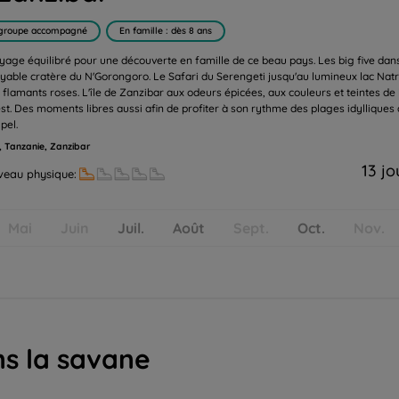
groupe accompagné
En famille : dès 8 ans
yage équilibré pour une découverte en famille de ce beau pays. Les big five dan
royable cratère du N'Gorongoro. Le Safari du Serengeti jusqu'au lumineux lac Nat
 flamants roses. L'île de Zanzibar aux odeurs épicées, aux couleurs et teintes de 
est. Des moments libres aussi afin de profiter à son rythme des plages idylliques
ipel.
, Tanzanie, Zanzibar
13 jo
veau physique:
Mai
Juin
Juil.
Août
Sept.
Oct.
Nov.
ns la savane