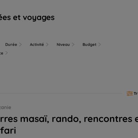
ées et voyages
Durée
Activité
Niveau
Budget
nce
Tr
zanie
rres masaï, rando, rencontres 
fari