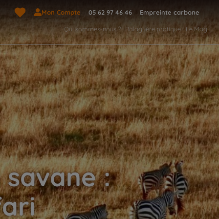
Mon Compte
05 62 97 46 46
Empreinte carbone
Qui sommes-nous ?
Balaguère pratique
Le Mag
 savane :
ari