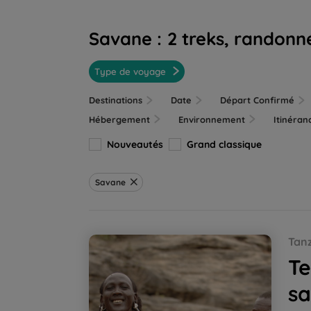
Savane :
2 treks, randonn
Type de voyage
Destinations
Date
Départ Confirmé
Hébergement
Environnement
Itinéra
Nouveautés
Grand classique
Savane
Terres masaï, rando, rencontres et safari
Tan
Te
sa