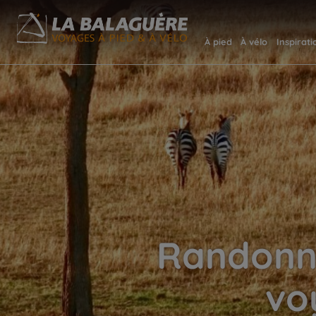
À pied
À vélo
Inspirati
Randonné
vo