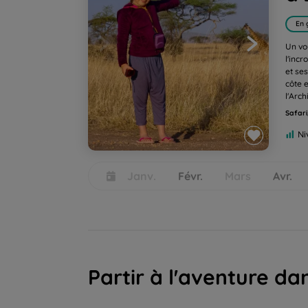
En 
Un vo
l'inc
et ses
côte 
l'Arch
Safari
Ni
Go
Go
Go
Go
Go
to
to
to
to
to
Janv.
Févr.
Mars
Avr.
slide
slide
slide
slide
slide
1
2
3
4
5
Partir à l'aventure da