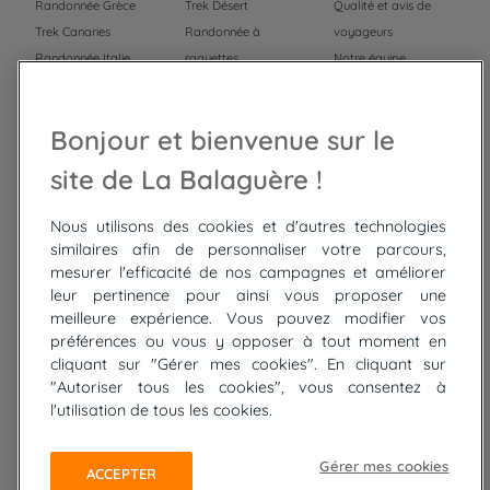
Randonnée Grèce
Trek Désert
Qualité et avis de
Trek Canaries
Randonnée à
voyageurs
Randonnée Italie
raquettes
Notre équipe
Trek Népal
Voyage à vélo
Recrutement
Randonnée Maroc
Randonnée
Bonjour et bienvenue sur le
Trek Mauritanie
Trek
Randonnée Pérou
site de La Balaguère !
Nous utilisons des cookies et d'autres technologies
Top
circuits
similaires afin de personnaliser votre parcours,
mesurer l'efficacité de nos campagnes et améliorer
Tour du lac de Constance à vélo
leur pertinence pour ainsi vous proposer une
Cyclades : Amorgos et Naxos
meilleure expérience. Vous pouvez modifier vos
Randonnée aux Bardenas Reales
préférences ou vous y opposer à tout moment en
De Collioure à Cadaquès à pied
cliquant sur "Gérer mes cookies". En cliquant sur
Découverte des trésors de Madère
"Autoriser tous les cookies", vous consentez à
Rando Réunion en douceur
l'utilisation de tous les cookies.
Raquettes balnéo, Néouvielle Gavarnie
Trek sur Tenerife
Gérer mes cookies
ACCEPTER