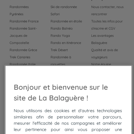
Randonnées
Ski de randonnée
Nous contacter, nous
Pyrénées
Safari
rencontrer
Randonnée France
Randonnée en étoile
Toutes les infos pour
Randonnée Saint-
Rando Balnéo
s'inscrire et CGV
Jacques de
Rando Yoga
Les avantages
Compostelle
Rando en itinérance
Balaguère
Randonnée Grèce
Trek Désert
Qualité et avis de
Trek Canaries
Randonnée à
voyageurs
Randonnée Italie
raquettes
Notre équipe
Trek Népal
Voyage à vélo
Recrutement
Randonnée Maroc
Randonnée
Bonjour et bienvenue sur le
Trek Mauritanie
Trek
Randonnée Pérou
site de La Balaguère !
Nous utilisons des cookies et d'autres technologies
Top
circuits
similaires afin de personnaliser votre parcours,
mesurer l'efficacité de nos campagnes et améliorer
Tour du lac de Constance à vélo
leur pertinence pour ainsi vous proposer une
Cyclades : Amorgos et Naxos