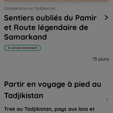
Go
Go
Go
Go
Go
Go
Go
Go
Go
Go
Go
Go
Go
Ouzbékistan et Tadjikistan
to
to
to
to
to
to
to
to
to
to
to
to
to
slide
slide
slide
slide
slide
slide
slide
slide
slide
slide
slide
slide
slide
Sentiers oubliés du Pamir
1
2
3
4
5
6
7
8
9
10
11
12
13
et Route légendaire de
Samarkand
En groupe accompagné
15 jours
Partir en voyage à pied au
Tadjikistan
Trek au Tadjikistan, pays aux lacs et