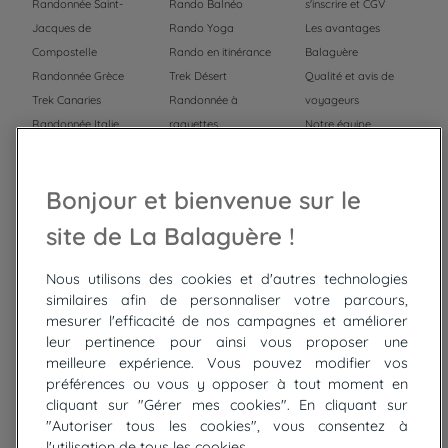
Randonnée Saint-
Rando Balnéo
s'inscrire et CGV
Jacques de
Rando Yoga
Les avantages
Compostelle
Rando en itinérance
Balaguère
Randonnée Grèce
Trek Désert
Qualité et avis de
Trek Canaries
Randonnée à
voyageurs
Randonnée Italie
raquettes
Notre équipe
Trek Népal
Voyage à vélo
Recrutement
Randonnée Maroc
Randonnée
Bonjour et bienvenue sur le
Trek Mauritanie
Trek
Randonnée Pérou
site de La Balaguère !
Nous utilisons des cookies et d'autres technologies
Top
circuits
similaires afin de personnaliser votre parcours,
mesurer l'efficacité de nos campagnes et améliorer
Tour du lac de Constance à vélo
leur pertinence pour ainsi vous proposer une
Cyclades : Amorgos et Naxos
meilleure expérience. Vous pouvez modifier vos
Randonnée aux Bardenas Reales
préférences ou vous y opposer à tout moment en
De Collioure à Cadaquès à pied
cliquant sur "Gérer mes cookies". En cliquant sur
Découverte des trésors de Madère
"Autoriser tous les cookies", vous consentez à
Rando Réunion en douceur
l'utilisation de tous les cookies.