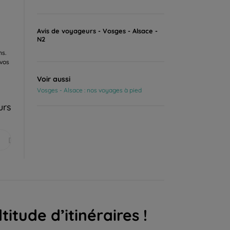
Avis de voyageurs - Vosges - Alsace -
N2
ns.
 vos
Voir aussi
Vosges - Alsace : nos voyages à pied
urs
Déc.
itude d’itinéraires !