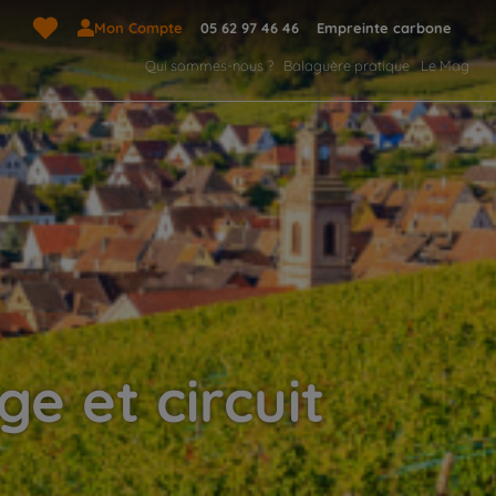
Mon Compte
05 62 97 46 46
Empreinte carbone
Qui sommes-nous ?
Balaguère pratique
Le Mag
e et circuit