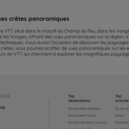
ses crêtes panoramiques
re VTT situé dans le massif du Champ du Feu, dans les Vosges
 les Vosges, offrant des vues panoramiques sur la région. V
echniques. Vous aurez l'occasion de découvrir les paysages 
es crêtes, vous pourrez profiter de vues panoramiques sur le
urs de VTT qui cherchent à explorer les magnifiques paysa
 UCPA
Top
Top
destinations
activité
ons
Randonnées Pyrénées
Ski de r
Randonnée France
Safari
Randonnée Saint-Jacques
Randonné