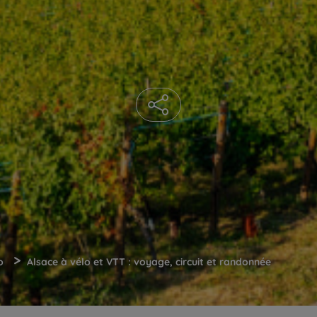
>
o
Alsace à vélo et VTT : voyage, circuit et randonnée