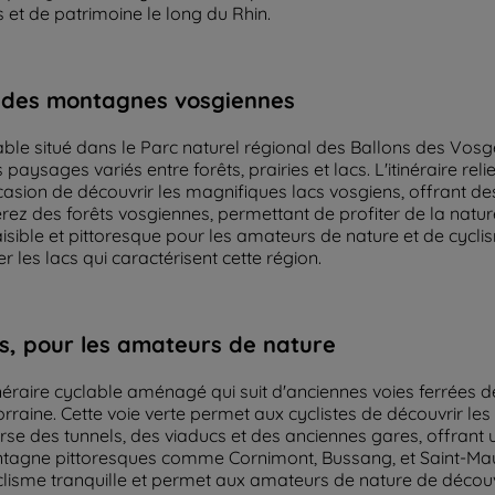
et de patrimoine le long du Rhin.
r des montagnes vosgiennes
able situé dans le Parc naturel régional des Ballons des Vosges
 paysages variés entre forêts, prairies et lacs. L'itinéraire r
sion de découvrir les magnifiques lacs vosgiens, offrant des
rez des forêts vosgiennes, permettant de profiter de la nature
sible et pittoresque pour les amateurs de nature et de cyclis
r les lacs qui caractérisent cette région.
s, pour les amateurs de nature
néraire cyclable aménagé qui suit d'anciennes voies ferrées d
ne. Cette voie verte permet aux cyclistes de découvrir les 
erse des tunnels, des viaducs et des anciennes gares, offrant 
ntagne pittoresques comme Cornimont, Bussang, et Saint-Mau
lisme tranquille et permet aux amateurs de nature de décou