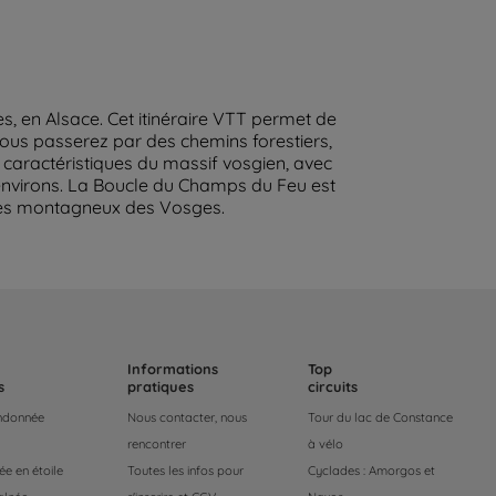
, en Alsace. Cet itinéraire VTT permet de
ous passerez par des chemins forestiers,
caractéristiques du massif vosgien, avec
s environs. La Boucle du Champs du Feu est
ges montagneux des Vosges.
Informations
Top
s
pratiques
circuits
andonnée
Nous contacter, nous
Tour du lac de Constance
rencontrer
à vélo
e en étoile
Toutes les infos pour
Cyclades : Amorgos et