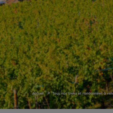
>
Accueil
Tous nos treks et randonnées à vél