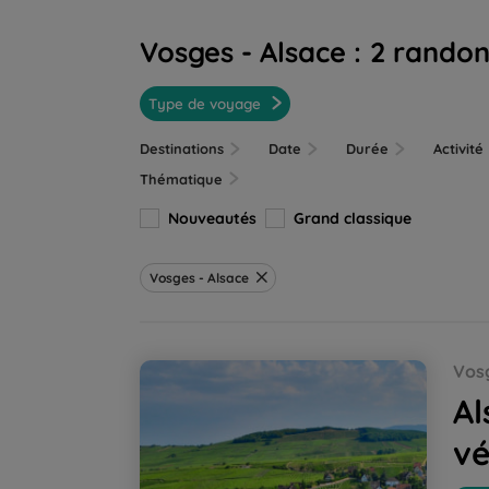
Vosges - Alsace :
2 randon
Type de voyage
Destinations
Date
Durée
Activité
Thématique
Nouveautés
Grand classique
Vosges - Alsace
Alsace, par Vignes et Villages à vélo
Vosg
Al
vé