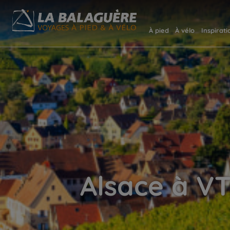
À pied
À vélo
Inspirati
Alsace à VT