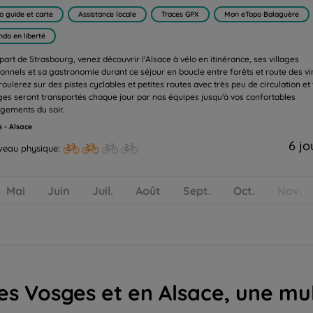
o guide et carte
Assistance locale
Traces GPX
Mon eTopo Balaguère
ndo en liberté
part de Strasbourg, venez découvrir l'Alsace à vélo en itinérance, ses villages
tionnels et sa gastronomie durant ce séjour en boucle entre forêts et route des vi
oulerez sur des pistes cyclables et petites routes avec très peu de circulation et
es seront transportés chaque jour par nos équipes jusqu'à vos confortables
gements du soir.
 - Alsace
6 jo
veau physique:
Mai
Juin
Juil.
Août
Sept.
Oct.
Nov.
s Vosges et en Alsace, une mult