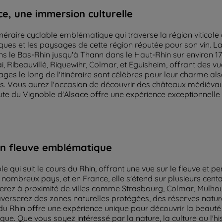
e, une immersion culturelle
néraire cyclable emblématique qui traverse la région viticole 
esques et les paysages de cette région réputée pour son vin. L
ns le Bas-Rhin jusqu'à Thann dans le Haut-Rhin sur environ 
Ribeauvillé, Riquewihr, Colmar, et Eguisheim, offrant des vu
llages le long de l'itinéraire sont célèbres pour leur charme
es. Vous aurez l'occasion de découvrir des châteaux médiévaux 
 du Vignoble d'Alsace offre une expérience exceptionnelle po
’un fleuve emblématique
le qui suit le cours du Rhin, offrant une vue sur le fleuve et 
 nombreux pays, et en France, elle s'étend sur plusieurs centa
serez à proximité de villes comme Strasbourg, Colmar, Mulhou
raverserez des zones naturelles protégées, des réserves natur
 Rhin offre une expérience unique pour découvrir la beauté na
ue. Que vous soyez intéressé par la nature, la culture ou l'hi