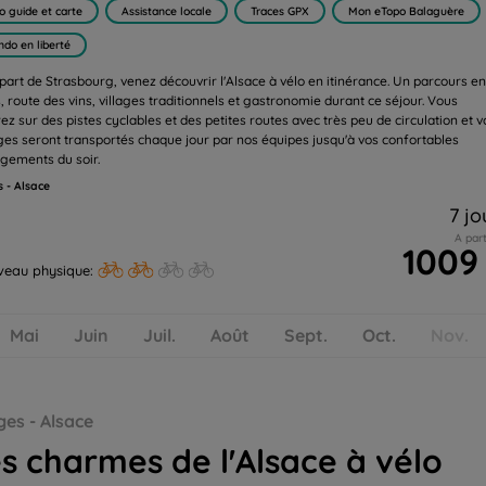
o guide et carte
Assistance locale
Traces GPX
Mon eTopo Balaguère
ndo en liberté
part de Strasbourg, venez découvrir l'Alsace à vélo en itinérance. Un parcours en
, route des vins, villages traditionnels et gastronomie durant ce séjour. Vous
ez sur des pistes cyclables et des petites routes avec très peu de circulation et v
es seront transportés chaque jour par nos équipes jusqu'à vos confortables
gements du soir.
 - Alsace
7 jo
A part
1009
veau physique:
Mai
Juin
Juil.
Août
Sept.
Oct.
Nov.
es - Alsace
s charmes de l'Alsace à vélo