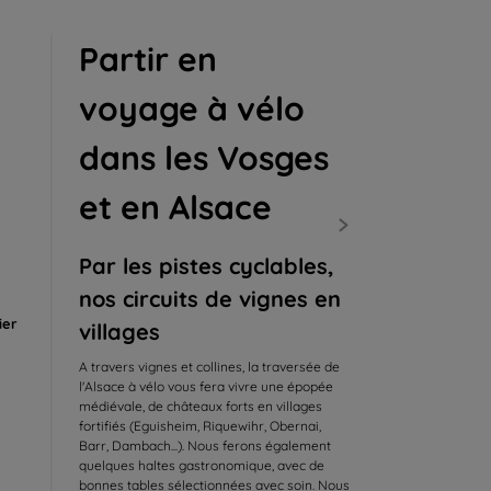
Partir en
voyage à vélo
dans les Vosges
et en Alsace
Par les pistes cyclables,
nos circuits de vignes en
ier
villages
A travers vignes et collines, la traversée de
l'Alsace à vélo vous fera vivre une épopée
médiévale, de châteaux forts en villages
fortifiés (Eguisheim, Riquewihr, Obernai,
Barr, Dambach...). Nous ferons également
quelques haltes gastronomique, avec de
bonnes tables sélectionnées avec soin. Nous