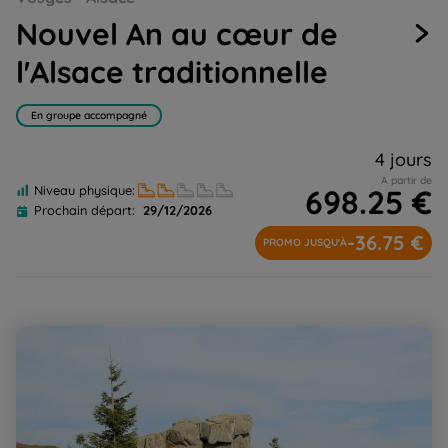
slide
slide
slide
slide
slide
Nouvel An au cœur de
1
2
3
4
5
l'Alsace traditionnelle
En groupe accompagné
4 jours
A partir de
698.25 €
Niveau physique:
Prochain départ:
29/12/2026
-36.75 €
PROMO JUSQU'À
Traversée des Hautes Vosges tout confort