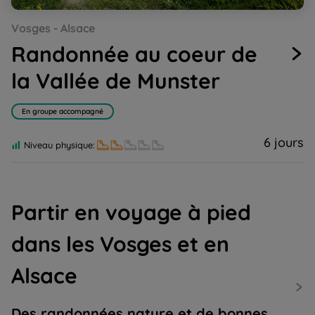
Go
Go
Go
Go
Go
Vosges - Alsace
to
to
to
to
to
slide
slide
slide
slide
slide
Randonnée au coeur de
1
2
3
4
5
la Vallée de Munster
En groupe accompagné
6 jours
Niveau physique:
Partir en voyage à pied
dans les Vosges et en
Alsace
Des randonnées nature et de bonnes