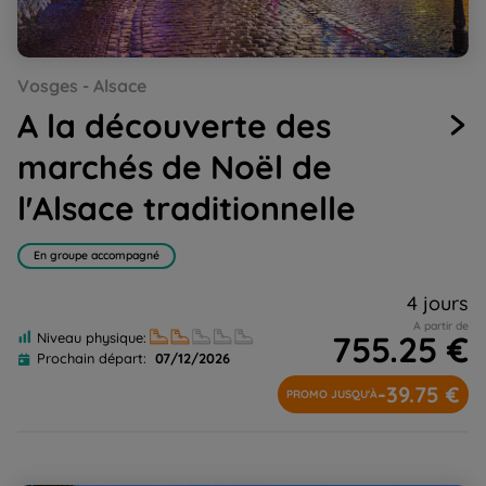
Go
Go
Go
Go
Vosges - Alsace
to
to
to
to
slide
slide
slide
slide
A la découverte des
1
2
3
4
marchés de Noël de
l'Alsace traditionnelle
En groupe accompagné
4 jours
A partir de
755.25 €
Niveau physique:
Prochain départ:
07/12/2026
-39.75 €
PROMO JUSQU'À