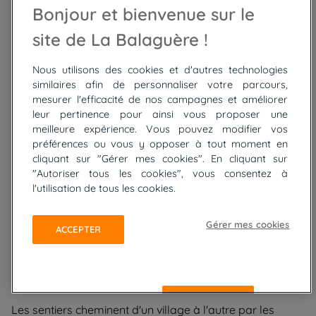
Bonjour et bienvenue sur le
Turckheim est l'une des rares villes d'Alsace à avoir
conservé ses trois portes médiévales et une grande
site de La Balaguère !
partie de ses remparts du XIVe siècle. Classée dans le
Haut-Rhin, cette cité vigneronne de la route des vins se
Nous utilisons des cookies et d'autres technologies
trouve à seulement 5 km de Colmar, ce qui en fait une
similaires afin de personnaliser votre parcours,
étape naturelle lors d'une randonnée dans les vignobles
mesurer l'efficacité de nos campagnes et améliorer
alsaciens. Sa particularité la plus connue reste le veilleur
leur pertinence pour ainsi vous proposer une
de nuit : de mai à octobre, un crieur nocturne en costume
meilleure expérience. Vous pouvez modifier vos
traditionnel parcourt les ruelles à 22h pour annoncer
préférences ou vous y opposer à tout moment en
l'heure et rappeler aux habitants de veiller sur leur foyer.
cliquant sur "Gérer mes cookies". En cliquant sur
Cette tradition plusieurs fois centenaire attire chaque été
"Autoriser tous les cookies", vous consentez à
des milliers de visiteurs. Depuis Turckheim, plusieurs
l'utilisation de tous les cookies.
sentiers balisés montent directement vers les crêtes
vosgiennes, dont le départ de la traversée des Hautes-
Vosges proposée par La Balaguère, qui grimpe
Gérer mes cookies
ACCEPTER
jusqu'au Hohneck à 1 363 mètres d'altitude.
Les châteaux d'Alsace, de Colmar à
Obernai
REFUSER
Les sentiers cheminent d'un village à l'autre par les