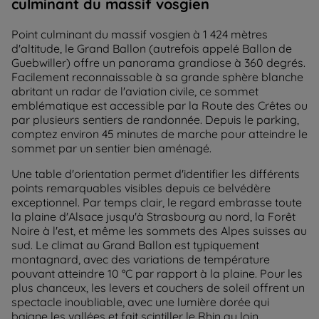
culminant du massif vosgien
Point culminant du massif vosgien à 1 424 mètres
d'altitude, le Grand Ballon (autrefois appelé Ballon de
Guebwiller) offre un panorama grandiose à 360 degrés.
Facilement reconnaissable à sa grande sphère blanche
abritant un radar de l'aviation civile, ce sommet
emblématique est accessible par la Route des Crêtes ou
par plusieurs sentiers de randonnée. Depuis le parking,
comptez environ 45 minutes de marche pour atteindre le
sommet par un sentier bien aménagé.
Une table d'orientation permet d'identifier les différents
points remarquables visibles depuis ce belvédère
exceptionnel. Par temps clair, le regard embrasse toute
la plaine d'Alsace jusqu'à Strasbourg au nord, la Forêt
Noire à l'est, et même les sommets des Alpes suisses au
sud. Le climat au Grand Ballon est typiquement
montagnard, avec des variations de température
pouvant atteindre 10 °C par rapport à la plaine. Pour les
plus chanceux, les levers et couchers de soleil offrent un
spectacle inoubliable, avec une lumière dorée qui
baigne les vallées et fait scintiller le Rhin au loin.