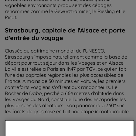
vignobles environnants produisent des cépages
renommés comme le Gewurztraminer, le Riesling et le
Pinot.
Strasbourg, capitale de l'Alsace et porte
d'entrée du voyage
Classée au patrimoine mondial de l'UNESCO,
Strasbourg s'impose naturellement comme la base de
départ pour tout séjour dans les Vosges et en Alsace.
La ville est reliée à Paris en 1h47 par TGV, ce qui en fait
l'une des capitales régionales les plus accessibles de
France. À moins de 30 minutes en voiture, les premiers
contreforts vosgiens s'offrent aux randonneurs. Le
Rocher de Dabo, perché à 664 mètres d'altitude dans
les Vosges du Nord, constitue l'une des escapades les
plus prisées des alentours : son panorama à 360° sur
les forêts de grès rose en fait une étape incontournable.
Turckheim, la cité médiévale au veilleur
de nuit