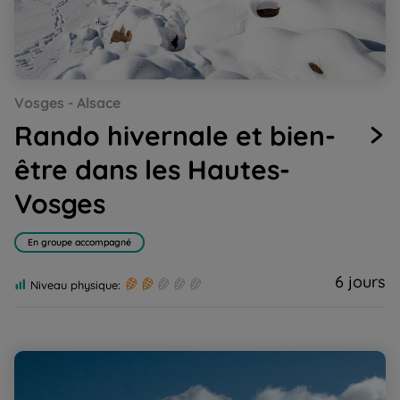
Go
Go
Go
Go
Go
Go
Go
Vosges - Alsace
to
to
to
to
to
to
to
slide
slide
slide
slide
slide
slide
slide
Rando hivernale et bien-
1
2
3
4
5
6
7
être dans les Hautes-
Vosges
En groupe accompagné
6 jours
Niveau physique:
Randonnée raquettes au Pays du Lac Blanc