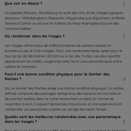
Que voir en Alsace ?
La capitale d'Alsace : Strasbourg, la route des vins, et les villages typiques
alsaciens : Mittelbergheim, Riquewihr, Kaysersberg ou Eguisheim, la Petite
Venise à Colmar ou encore le château du Haut-Koenigsbourg sont des
incontournables.
Où randonner dans les Vosges ?
Les Vosges offrent plus de 4 000 kilomètres de sentiers balisés et
entretenus par le Club Vosgien. Pour une randonnée facile, optez pour le
tour du lac de Gérardmer (6,5 km) ou le lac des Truites. Les plus sportifs
apprécieront les crêtes vosgiennes avec leurs vues panoramiques entre
vallées et sommets.
Faut-il une bonne condition physique pour le Sentier des
Roches ?
Oui, le Sentier des Roches exige une bonne condition physique. Ce sentier
difficile comporte des passages vertigineux, des sections en corniche et
des parties taillées dans la roche nécessitant un pied sûr. Fermé de
novembre à avril, il requiert de bonnes chaussures et une expérience en
randonnée. Les personnes sujettes au vertige devraient l'éviter.
Quelles sont les meilleures randonnées avec vue panoramique
dans les Vosges ?
Pour des vues à couper le souffle, dirigez-vous vers le sommet du Hohneck