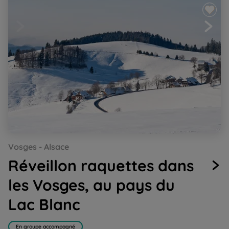
Go
Go
Go
Go
Go
Go
Go
Vosges - Alsace
to
to
to
to
to
to
to
slide
slide
slide
slide
slide
slide
slide
Réveillon raquettes dans
1
2
3
4
5
6
7
les Vosges, au pays du
Lac Blanc
En groupe accompagné