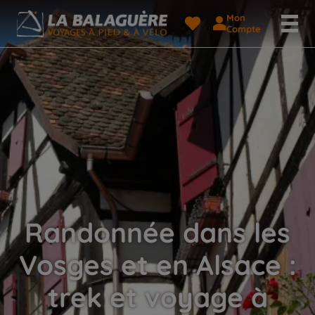
Mon
Compte
Randonnée dans les
Vosges et en Alsace :
trek et voyage à