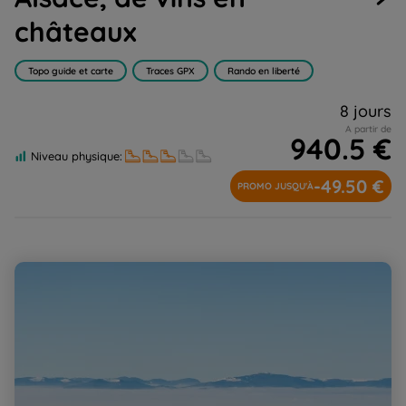
châteaux
Topo guide et carte
Traces GPX
Rando en liberté
8 jours
A partir de
940.5 €
Niveau physique:
-49.50 €
PROMO JUSQU'À
Réveillon raquettes dans les Vosges, au pays du Lac
Blanc