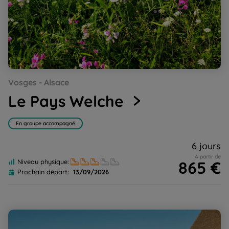
Go
Go
Go
Go
Go
Vosges - Alsace
to
to
to
to
to
slide
slide
slide
slide
slide
Le Pays Welche
1
2
3
4
5
En groupe accompagné
6 jours
A partir de
865 €
Niveau physique:
Prochain départ:
13/09/2026
Alsace, de vins en châteaux