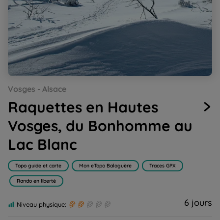
Go
Go
Go
Go
Go
Vosges - Alsace
to
to
to
to
to
slide
slide
slide
slide
slide
Raquettes en Hautes
1
2
3
4
5
Vosges, du Bonhomme au
Lac Blanc
Topo guide et carte
Mon eTopo Balaguère
Traces GPX
Rando en liberté
6 jours
Niveau physique: