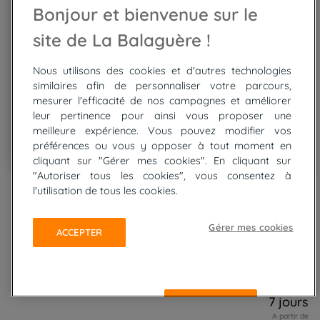
Bonjour et bienvenue sur le
site de La Balaguère !
Nous utilisons des cookies et d'autres technologies
similaires afin de personnaliser votre parcours,
mesurer l'efficacité de nos campagnes et améliorer
leur pertinence pour ainsi vous proposer une
meilleure expérience. Vous pouvez modifier vos
préférences ou vous y opposer à tout moment en
cliquant sur "Gérer mes cookies". En cliquant sur
Go
Go
"Autoriser tous les cookies", vous consentez à
Italie et Italie
to
to
l'utilisation de tous les cookies.
slide
slide
Via Francigena de Sienne
1
2
Gérer mes cookies
à Bolsena
ACCEPTER
Topo guide et carte
Traces GPX
Rando en liberté
7 jours
REFUSER
A partir de