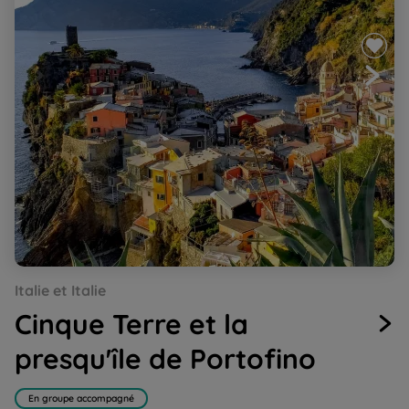
Go
Go
Go
Go
Go
Italie et Italie
to
to
to
to
to
slide
slide
slide
slide
slide
Cinque Terre et la
1
2
3
4
5
presqu'île de Portofino
En groupe accompagné