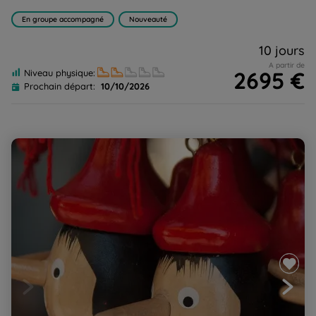
En groupe accompagné
Nouveauté
10 jours
A partir de
2695 €
Niveau physique:
Prochain départ:
10/10/2026
Trésors de Toscane : randonnées et découvertes
ludiques en famille