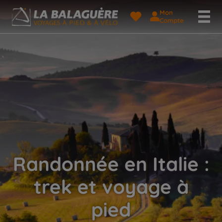
Mon
Compte
Randonnée en Italie :
trek et voyage à
pied