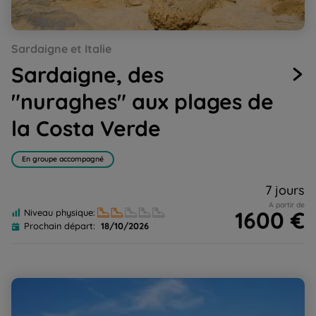
Go
Go
Go
Go
Go
Sardaigne et Italie
to
to
to
to
to
slide
slide
slide
slide
slide
Sardaigne, des
1
2
3
4
5
"nuraghes" aux plages de
la Costa Verde
En groupe accompagné
7 jours
A partir de
1600 €
Niveau physique:
Prochain départ:
18/10/2026
Pouilles, Gargano : entre nature sauvage et mer
Adriatique