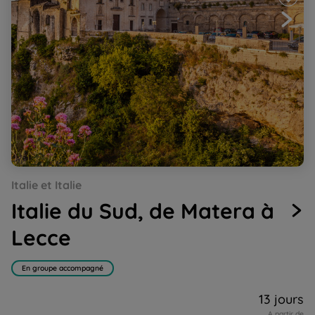
Go
Go
Go
Go
Go
Italie et Italie
to
to
to
to
to
slide
slide
slide
slide
slide
Italie du Sud, de Matera à
1
2
3
4
5
Lecce
En groupe accompagné
13 jours
A partir de