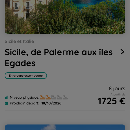
Go
Go
Go
Go
Go
Sicile et Italie
to
to
to
to
to
slide
slide
slide
slide
slide
Sicile, de Palerme aux îles
1
2
3
4
5
Egades
En groupe accompagné
8 jours
A partir de
1725 €
Niveau physique:
Prochain départ:
18/10/2026
Lacs Lombards : Côme, Majeur et Orta