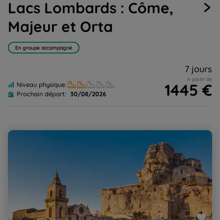
Lacs Lombards : Côme,
1
2
3
4
5
Majeur et Orta
En groupe accompagné
7 jours
A partir de
1445 €
Niveau physique:
Prochain départ:
30/08/2026
Italie du Sud, de Matera à Lecce