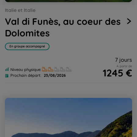
Go
Go
Go
Go
Go
Italie et Italie
to
to
to
to
to
slide
slide
slide
slide
slide
Val di Funès, au coeur des
1
2
3
4
5
Dolomites
En groupe accompagné
7 jours
A partir de
1245 €
Niveau physique:
Prochain départ:
23/08/2026
Cinque Terre et la presqu'île de Portofino