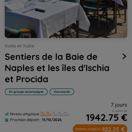
Go
Go
Go
Go
Go
Go
Go
Go
Italie et Italie
to
to
to
to
to
to
to
to
slide
slide
slide
slide
slide
slide
slide
slide
Sentiers de la Baie de
1
2
3
4
5
6
7
8
Naples et les îles d'Ischia
et Procida
En groupe accompagné
Nouveauté
7 jours
A partir de
1942.75 €
Niveau physique:
Prochain départ:
11/10/2026
-102.25 €
PROMO JUSQU'À