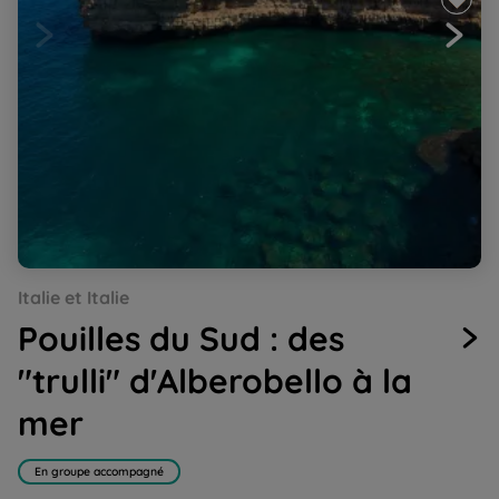
Go
Go
Go
Go
Go
Italie et Italie
to
to
to
to
to
slide
slide
slide
slide
slide
Pouilles du Sud : des
1
2
3
4
5
"trulli" d'Alberobello à la
mer
En groupe accompagné