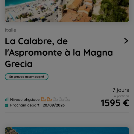
Go
Go
Go
Go
Go
Italie
to
to
to
to
to
slide
slide
slide
slide
slide
La Calabre, de
1
2
3
4
5
l'Aspromonte à la Magna
Grecia
En groupe accompagné
7 jours
A partir de
1595 €
Niveau physique:
Prochain départ:
20/09/2026
Campanie, Naples et la côte Amalfitaine