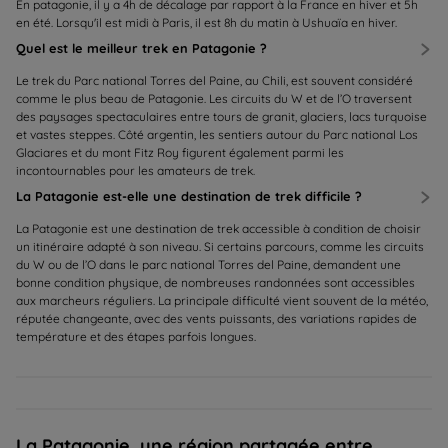
En patagonie, il y a 4h de décalage par rapport à la France en hiver et 5h
en été. Lorsqu'il est midi à Paris, il est 8h du matin à Ushuaïa en hiver.
Quel est le meilleur trek en Patagonie ?
Le trek du Parc national Torres del Paine, au Chili, est souvent considéré
comme le plus beau de Patagonie. Les circuits du W et de l’O traversent
des paysages spectaculaires entre tours de granit, glaciers, lacs turquoise
et vastes steppes. Côté argentin, les sentiers autour du Parc national Los
Glaciares et du mont Fitz Roy figurent également parmi les
incontournables pour les amateurs de trek.
La Patagonie est-elle une destination de trek difficile ?
La Patagonie est une destination de trek accessible à condition de choisir
un itinéraire adapté à son niveau. Si certains parcours, comme les circuits
du W ou de l’O dans le parc national Torres del Paine, demandent une
bonne condition physique, de nombreuses randonnées sont accessibles
aux marcheurs réguliers. La principale difficulté vient souvent de la météo,
réputée changeante, avec des vents puissants, des variations rapides de
température et des étapes parfois longues.
La Patagonie, une région partagée entre