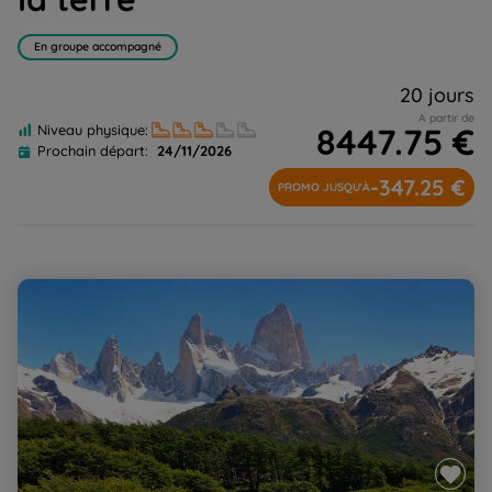
En groupe accompagné
20 jours
A partir de
8447.75 €
Niveau physique:
Prochain départ:
24/11/2026
-347.25 €
PROMO JUSQU'À
Découverte de la Patagonie : du Fitz Roy à Ushuaïa