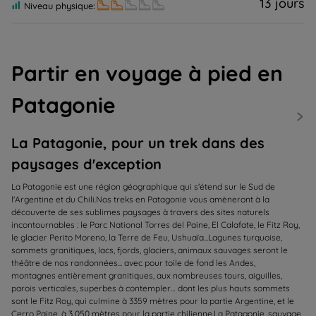
13 jours
Niveau physique:
Partir en voyage à pied en
Patagonie
La Patagonie, pour un trek dans des
paysages d'exception
La Patagonie est une région géographique qui s'étend sur le Sud de
l'Argentine et du Chili.Nos treks en Patagonie vous amèneront à la
découverte de ses sublimes paysages à travers des sites naturels
incontournables : le Parc National Torres del Paine, El Calafate, le Fitz Roy,
le glacier Perito Moreno, la Terre de Feu, Ushuaïa...Lagunes turquoise,
sommets granitiques, lacs, fjords, glaciers, animaux sauvages seront le
théâtre de nos randonnées... avec pour toile de fond les Andes,
montagnes entièrement granitiques, aux nombreuses tours, aiguilles,
parois verticales, superbes à contempler… dont les plus hauts sommets
sont le Fitz Roy, qui culmine à 3359 mètres pour la partie Argentine, et le
Cerro Paine, à 3 050 mètres pour la partie chilienne.La Patagonie, sauvage,