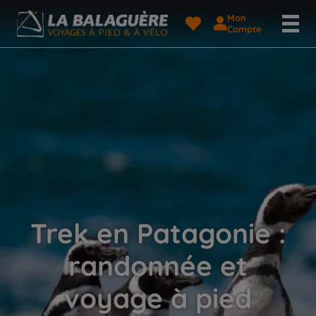
Mon
Compte
Trek en Patagonie :
randonnée et
voyage à pied