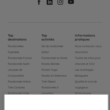
Top
Top
Informations
destinations
activités
pratiques
Randonnées
Ski de randonnée
Nous contacter, nous
Pyrénées
Safari
rencontrer
Randonnée France
Randonnée en étoile
Toutes les infos pour
Randonnée Saint-
Rando Balnéo
s'inscrire et CGV
Jacques de
Rando Yoga
Les avantages
Compostelle
Rando en itinérance
Balaguère
Randonnée Grèce
Trek Désert
Qualité et avis de
Trek Canaries
Randonnée à
voyageurs
Randonnée Italie
raquettes
Notre équipe
Trek Népal
Voyage à vélo
Recrutement
Randonnée Maroc
Randonnée