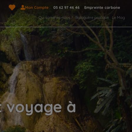
Mon Compte
05 62 97 46 46
Empreinte carbone
Qui sommes-nous ?
Balaguère pratique
Le Mag
t voyage à