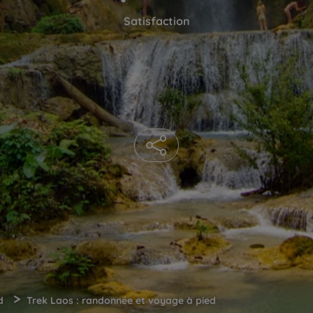
Satisfaction
>
d
Trek Laos : randonnée et voyage à pied