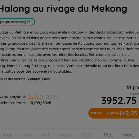
Halong au rivage du Mekong
groupe accompagné
yage au Vietnam et au Laos vous invite à découvrir des destinations authentique
rvées, où les traditions ancestrales sont encore bien vivantes. Vous traverserez 
ges grandioses, des rizières en terrasses de Pu Luong aux montagnes karstiqu
ng Vieng, tout en vivant des expériences insolites comme des nuits chez l'habitan
encontres enrichissantes avec les minorités locales. Entre nature, culture et
ntres humaines, ce séjour proposant les lieux incontournables, comme la Baie
ong, Hanoï, Luang Prabang, ou encore Ventiane ; dévoile aussi des lieux hors de
ers battus pour des souvenirs inoubliables.
s et découverte, Vietnam, Laos
18 jo
A part
3952.75
veau physique:
ochain départ:
10/09/2026
-142.25
PROMO JUSQU'À
Mai
Juin
Juil.
Août
Sept.
Oct.
Nov.