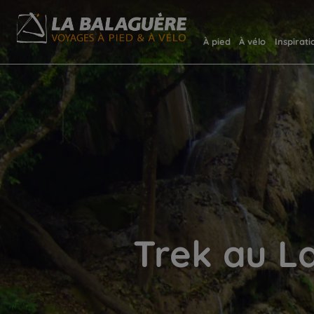
À pied
À vélo
Inspirati
Trek au L