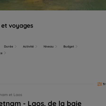
s et voyages
Durée
Activité
Niveau
Budget
nce
Tr
vage du Mekong
tnam et Laos
etnam - Laos, de la baie