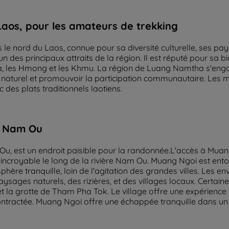
aos, pour les amateurs de trekking
le nord du Laos, connue pour sa diversité culturelle, ses pa
 des principaux attraits de la région. Il est réputé pour sa bio
a, les Hmong et les Khmu. La région de Luang Namtha s'eng
aturel et promouvoir la participation communautaire. Les ma
c des plats traditionnels laotiens.
re Nam Ou
m Ou, est un endroit paisible pour la randonnée.L'accès à Mu
 incroyable le long de la rivière Nam Ou. Muang Ngoi est en
hère tranquille, loin de l'agitation des grandes villes. Les e
sages naturels, des rizières, et des villages locaux. Certaine
t la grotte de Tham Pha Tok. Le village offre une expérience 
ntractée. Muang Ngoi offre une échappée tranquille dans un 