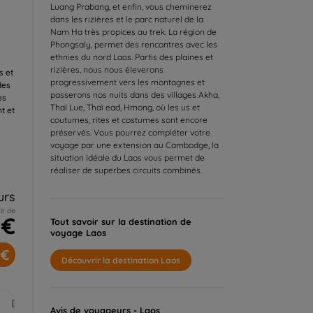
Luang Prabang, et enfin, vous cheminerez
dans les rizières et le parc naturel de la
Nam Ha très propices au trek. La région de
Phongsaly, permet des rencontres avec les
ethnies du nord Laos. Partis des plaines et
rizières, nous nous éleverons
s et
progressivement vers les montagnes et
des
passerons nos nuits dans des villages Akha,
es
Thaï Lue, Thaï ead, Hmong, où les us et
t et
coutumes, rites et costumes sont encore
préservés. Vous pourrez compléter votre
voyage par une extension au Cambodge, la
s
situation idéale du Laos vous permet de
réaliser de superbes circuits combinés.
urs
ir de
 €
Tout savoir sur la destination de
voyage Laos
 €
Découvrir la destination Laos
Déc.
Avis de voyageurs - Laos