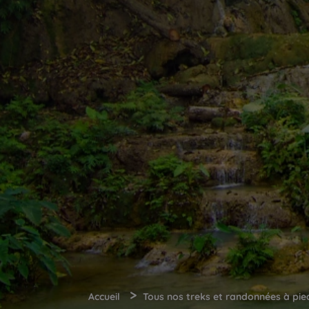
>
Accueil
Tous nos treks et randonnées à pie