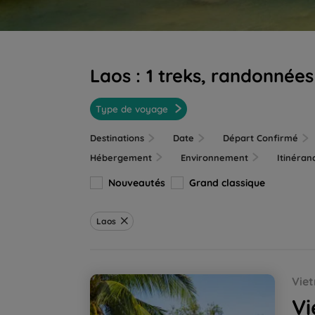
Laos :
1 treks, randonnée
Type de voyage
Destinations
Date
Départ Confirmé
Hébergement
Environnement
Itinéra
Nouveautés
Grand classique
Laos
Vietnam - Laos, de la baie d'Halong au ri
Vie
Vi