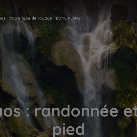
ons
Votre type de voyage
BONS PLANS
aos : randonnée e
pied