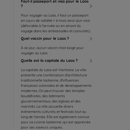
Faut-il passeport et visa pour le Laos
?
Pour voyager au Loas, il faut un passeport
en cours de validité + 6 mois ainsi q'un visa
(délivrable à l'arrivée ou en amont du
voyage dans les ambassades et consulats).
Quel vaccin pour le Laos ?
À ce jour, aucun vaccin n'est exigé pour
voyager au Laos
Quelle est la capitale du Laos ?
La capitale du Laos est Vientiane. La ville
présente une combinaison d'architecture
traditionnelle laotienne, d'influences
françaises coloniales et de développements
modernes. On peut trouver des temples
bouddhistes, des bâtiments
gouvernementaux, des églises et des
marchés. La ville accueille divers
événements culturels et festivals tout au
long de l'année. Elle est également connue
pour sa cuisine laotienne, qui est appréciée
pour ses saveurs uniques.