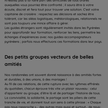
N’hésitez pas à lui faire part des difficultés de tous ordres
auxquelles vous pourriez être confronté ; il saura être à votre
écoute, discret et fera tout pour trouver une solution. C’est votre
capitaine de croisière : respectez ses décisions et sachez être
tolérant, car les aléas logistiques, météorologiques, relationnels ne
sont pas toujours une mince affaire à gérer.
Les guides étrangers sont régulièrement invités dans les Pyrénées
pour approfondir leur formation, renforcer les liens, permettre les
échanges d’expériences avec nos guides-accompagnateurs
pyrénéens ; parfois nous effectuons ces formations dans leur pays.
Des petits groupes vecteurs de belles
amitiés
Nos randonnées ont souvent donné naissance à des amitiés fortes
et durables, à des unions, à des mariages !
Au fil de ces relations, de cette rupture avec les rythmes effrénés
du quotidien, chacun éprouve très vite un plaisir nouveau : celui
d’appartenir au groupe, d’être là et de partager l’histoire de tous.
La convivialité, la solidarité, le partage sont les piliers de cette
tranche de vie, et donnent tout son sens à cette phrase : « Chaque
pas nous rapproche »... des autres mais aussi et surtout… de nous-