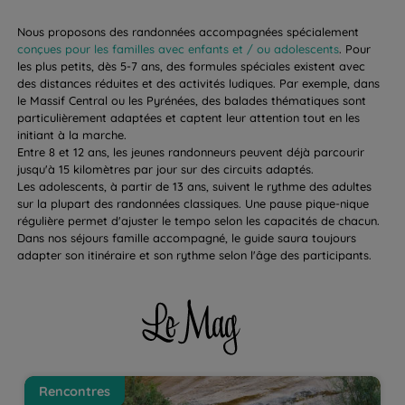
Nous proposons des randonnées accompagnées spécialement
conçues pour les familles avec enfants et / ou adolescents
. Pour
les plus petits, dès 5-7 ans, des formules spéciales existent avec
des distances réduites et des activités ludiques. Par exemple, dans
le Massif Central ou les Pyrénées, des balades thématiques sont
particulièrement adaptées et captent leur attention tout en les
initiant à la marche.
Entre 8 et 12 ans, les jeunes randonneurs peuvent déjà parcourir
jusqu'à 15 kilomètres par jour sur des circuits adaptés.
Les adolescents, à partir de 13 ans, suivent le rythme des adultes
sur la plupart des randonnées classiques. Une pause pique-nique
régulière permet d'ajuster le tempo selon les capacités de chacun.
Dans nos séjours famille accompagné, le guide saura toujours
adapter son itinéraire et son rythme selon l'âge des participants.
Les canyons choisis dans le programme aventure
L
Rencontres
ont une réputation internationale ! | La Balaguère
B