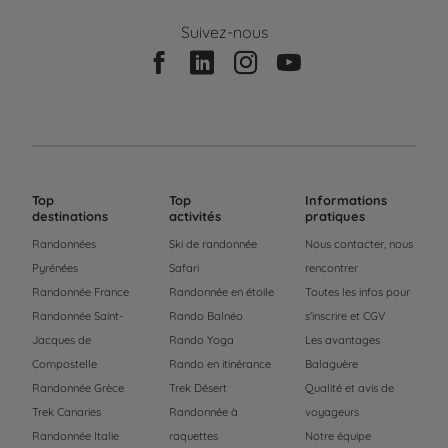
Suivez-nous
Top
Top
Informations
destinations
activités
pratiques
Randonnées
Ski de randonnée
Nous contacter, nous
Pyrénées
Safari
rencontrer
Randonnée France
Randonnée en étoile
Toutes les infos pour
Randonnée Saint-
Rando Balnéo
s'inscrire et CGV
Jacques de
Rando Yoga
Les avantages
Compostelle
Rando en itinérance
Balaguère
Randonnée Grèce
Trek Désert
Qualité et avis de
Trek Canaries
Randonnée à
voyageurs
Randonnée Italie
raquettes
Notre équipe