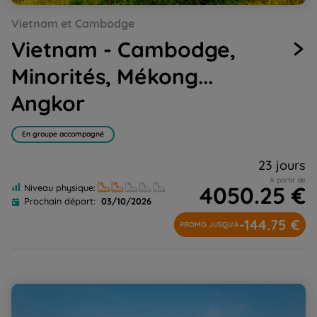
Go
Go
Go
Go
Go
Vietnam et Cambodge
to
to
to
to
to
slide
slide
slide
slide
slide
Vietnam - Cambodge,
1
2
3
4
5
Minorités, Mékong...
Angkor
En groupe accompagné
23 jours
A partir de
4050.25 €
Niveau physique:
Prochain départ:
03/10/2026
-144.75 €
PROMO JUSQU'À
Vous n'avez pas Angkor tout vu