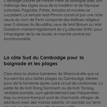
L'héritage culturel de Phnom Penh se distingue avec son
mélange des styles issus de la tradition et de l'époque
coloniale. Pagodes, Palais, temples et musées se
succèdent. Le temple Wat Phnom construit par une riche
veuve du nom de Penh comporte des édifices religieux
avec 5 statues du Bouddha, ceux de Wat Botum ou Wat
Ounalom méritent également de s'y attarder. Enfin, pour
s'imprégner de la vie locale, le marché central est
incontournable.
La côte Sud du Cambodge pour la
baignade et les plages
C'est dans la station balnéaire de Sihanoukville que se
trouvent les plus belles plages du Cambodge, idéales
pour de la farniente après votre circuit de randonnée. La
petite île de Koh Rong Samloem ou de Koh Tonsay,
véritable paradis, sont généralement peu fréquentées.
Kep ou encore Kampot sont de charmants villages de
pêcheurs avec des marais salants. Un paradis sur terre
pour le voyageur en quête de tranquillité.