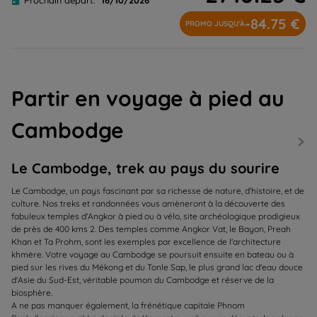
Prochain départ:
16/10/2026
-84.75 €
PROMO JUSQU'À
Partir en voyage à pied au
Cambodge
Le Cambodge, trek au pays du sourire
Le Cambodge, un pays fascinant par sa richesse de nature, d'histoire, et de
culture. Nos treks et randonnées vous amèneront à la découverte des
fabuleux temples d'Angkor à pied ou à vélo, site archéologique prodigieux
de près de 400 kms 2. Des temples comme Angkor Vat, le Bayon, Preah
Khan et Ta Prohm, sont les exemples par excellence de l'architecture
khmère. Votre voyage au Cambodge se poursuit ensuite en bateau ou à
pied sur les rives du Mékong et du Tonle Sap, le plus grand lac d'eau douce
d'Asie du Sud-Est, véritable poumon du Cambodge et réserve de la
biosphère.
A ne pas manquer également, la frénétique capitale Phnom