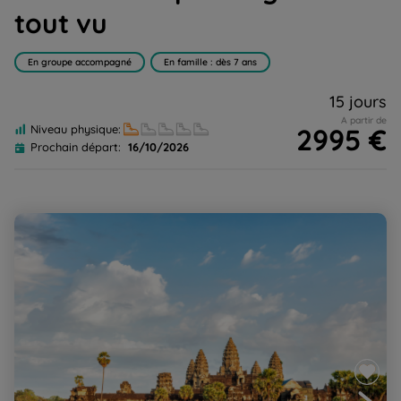
tout vu
En groupe accompagné
En famille : dès 7 ans
15 jours
A partir de
2995 €
Niveau physique:
Prochain départ:
16/10/2026
Angkor, la voie royale des temples oubliés