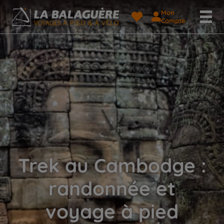
Mon
Compte
Trek au Cambodge :
randonnée et
voyage à pied