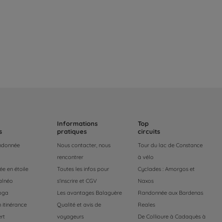
Informations
Top
s
pratiques
circuits
andonnée
Nous contacter, nous
Tour du lac de Constance
rencontrer
à vélo
e en étoile
Toutes les infos pour
Cyclades : Amorgos et
alnéo
s'inscrire et CGV
Naxos
oga
Les avantages Balaguère
Randonnée aux Bardenas
 itinérance
Qualité et avis de
Reales
rt
voyageurs
De Collioure à Cadaquès à