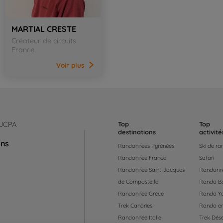
MARTIAL CRESTE
Créateur de circuits
France
Voir
plus
 UCPA
Top
Top
destinations
activité
ons
Randonnées Pyrénées
Ski de r
Randonnée France
Safari
Randonnée Saint-Jacques
Randonné
de Compostelle
Rando B
Randonnée Grèce
Rando Y
Trek Canaries
Rando en
Randonnée Italie
Trek Dése