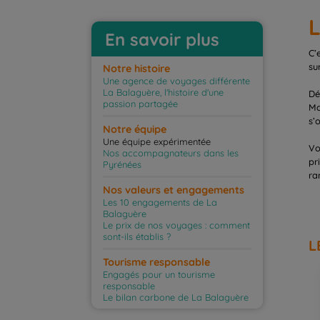
L
En savoir plus
C’
su
Notre histoire
Une agence de voyages différente
La Balaguère, l'histoire d'une
Dé
passion partagée
Ma
s’
Notre équipe
Une équipe expérimentée
Vo
Nos accompagnateurs dans les
pr
Pyrénées
ra
Nos valeurs et engagements
Les 10 engagements de La
Balaguère
Le prix de nos voyages : comment
sont-ils établis ?
L
Tourisme responsable
Engagés pour un tourisme
responsable
Le bilan carbone de La Balaguère