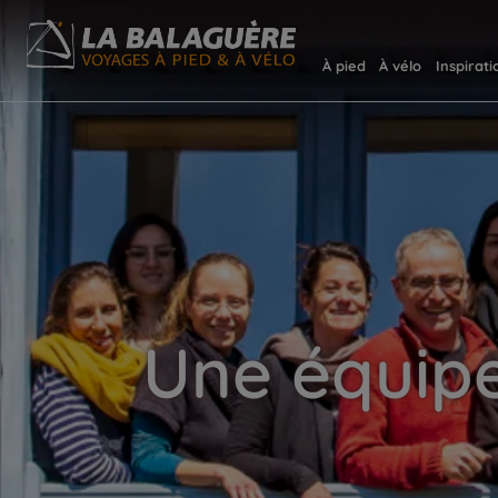
À pied
À vélo
Inspirati
Une équip