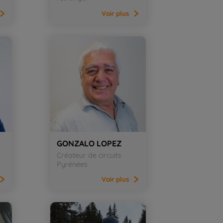
Voir
plus
GONZALO LOPEZ
Créateur de circuits
Pyrénées
Voir
plus