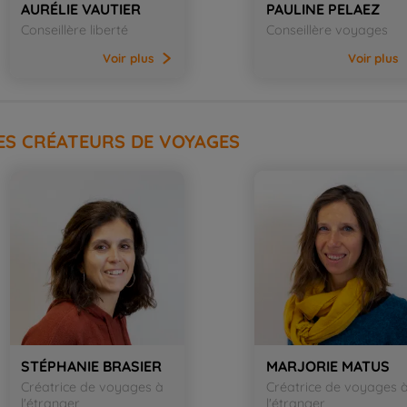
AURÉLIE VAUTIER
PAULINE PELAEZ
Conseillère liberté
Conseillère voyages
Voir
plus
Voir
plus
ES CRÉATEURS DE VOYAGES
STÉPHANIE BRASIER
MARJORIE MATUS
Créatrice de voyages à
Créatrice de voyages 
l'étranger
l'étranger