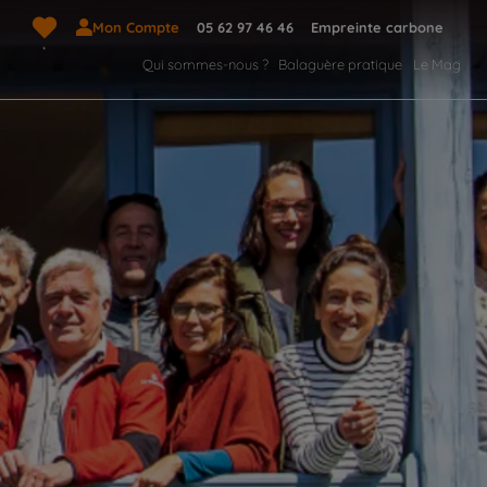
Mon Compte
05 62 97 46 46
Empreinte carbone
Qui sommes-nous ?
Balaguère pratique
Le Mag