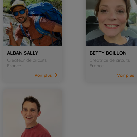
ALBAN SALLY
BETTY BOILLON
Créateur de circuits
Créatrice de circuits
France
France
Voir
plus
Voir
plus