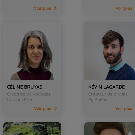
Voir
plus
Voir
plus
CÉLINE BRUYAS
KÉVIN LAGARDE
Créatrice de voyages
Créateur de circuits
Compostelle
Pyrénées
Voir
plus
Voir
plus