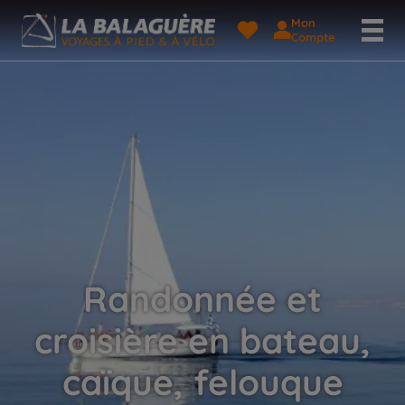
Mon
Compte
Randonnée et
croisière en bateau,
caïque, felouque