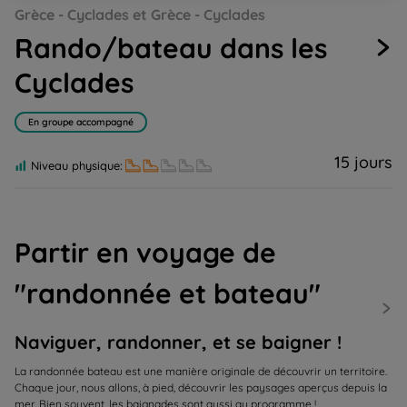
Grèce - Cyclades et Grèce - Cyclades
to
to
to
to
to
to
slide
slide
slide
slide
slide
slide
Rando/bateau dans les
1
2
3
4
5
6
Cyclades
En groupe accompagné
15 jours
Niveau physique:
Partir en voyage de
"randonnée et bateau"
Naviguer, randonner, et se baigner !
La randonnée bateau est une manière originale de découvrir un territoire.
Chaque jour, nous allons, à pied, découvrir les paysages aperçus depuis la
mer. Bien souvent, les baignades sont aussi au programme !