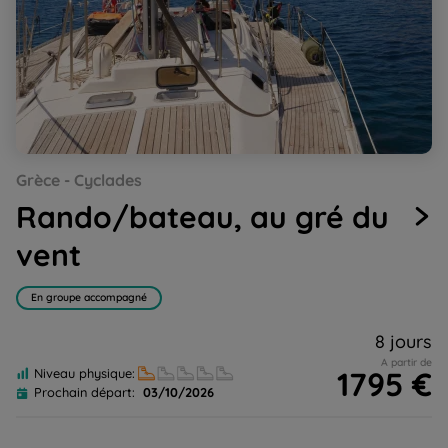
Go
Go
Go
Go
Go
Go
Go
Go
Grèce - Cyclades
to
to
to
to
to
to
to
to
slide
slide
slide
slide
slide
slide
slide
slide
Rando/bateau, au gré du
1
2
3
4
5
6
7
8
vent
En groupe accompagné
8 jours
A partir de
1795 €
Niveau physique:
Prochain départ:
03/10/2026