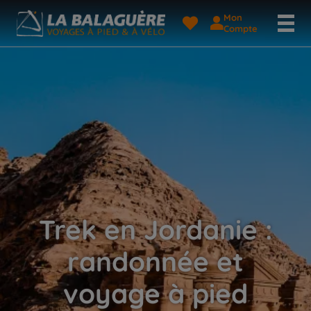
Mon
Compte
Trek en Jordanie :
randonnée et
voyage à pied