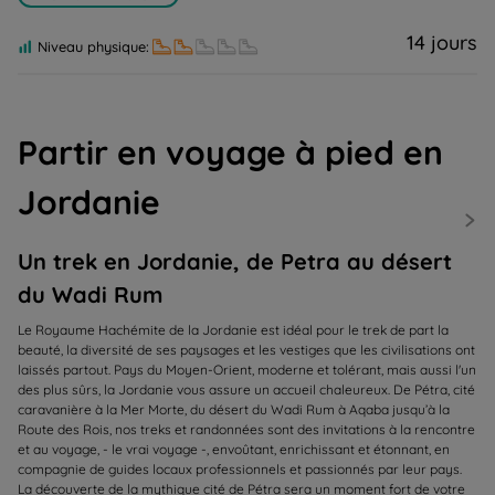
14 jours
Niveau physique:
Partir en voyage à pied en
Jordanie
Un trek en Jordanie, de Petra au désert
du Wadi Rum
Le Royaume Hachémite de la Jordanie est idéal pour le trek de part la
beauté, la diversité de ses paysages et les vestiges que les civilisations ont
laissés partout. Pays du Moyen-Orient, moderne et tolérant, mais aussi l'un
des plus sûrs, la Jordanie vous assure un accueil chaleureux. De Pétra, cité
caravanière à la Mer Morte, du désert du Wadi Rum à Aqaba jusqu’à la
Route des Rois, nos treks et randonnées sont des invitations à la rencontre
et au voyage, - le vrai voyage -, envoûtant, enrichissant et étonnant, en
compagnie de guides locaux professionnels et passionnés par leur pays.
La découverte de la mythique cité de Pétra sera un moment fort de votre