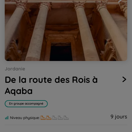
Go
Go
Go
Go
Go
Jordanie
to
to
to
to
to
slide
slide
slide
slide
slide
De la route des Rois à
1
2
3
4
5
Aqaba
En groupe accompagné
9 jours
Niveau physique: