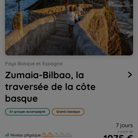
Go
Go
Go
Go
Go
Go
Go
Go
Go
Pays Basque et Espagne
to
to
to
to
to
to
to
to
to
slide
slide
slide
slide
slide
slide
slide
slide
slide
Zumaia-Bilbao, la
1
2
3
4
5
6
7
8
9
traversée de la côte
basque
En groupe accompagné
Grand classique
7 jours
A partir de
Niveau physique: