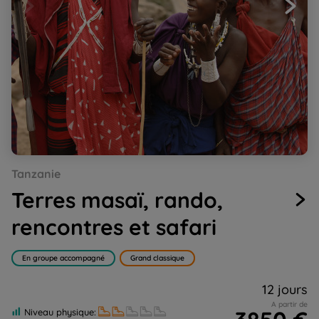
Go
Go
Go
Go
Go
Tanzanie
to
to
to
to
to
slide
slide
slide
slide
slide
Terres masaï, rando,
1
2
3
4
5
rencontres et safari
En groupe accompagné
Grand classique
12 jours
A partir de
Niveau physique: