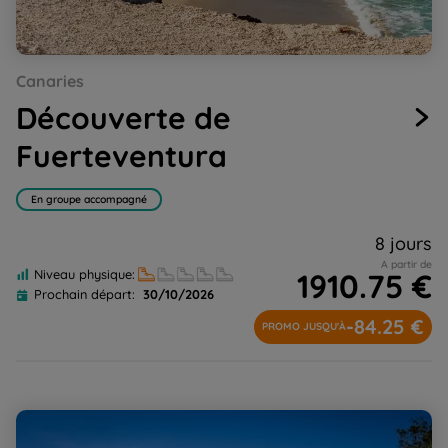
Go
Go
Go
Go
Go
Go
Go
Go
Go
Canaries
to
to
to
to
to
to
to
to
to
slide
slide
slide
slide
slide
slide
slide
slide
slide
Découverte de
1
2
3
4
5
6
7
8
9
Fuerteventura
En groupe accompagné
8 jours
A partir de
1910.75 €
Niveau physique:
Prochain départ:
30/10/2026
-84.25 €
PROMO JUSQU'À
Rando tout en "Hauts"