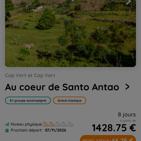
Go
Go
Go
Go
Go
Cap Vert et Cap Vert
to
to
to
to
to
slide
slide
slide
slide
slide
Au coeur de Santo Antao
1
2
3
4
5
En groupe accompagné
Grand classique
8 jours
A partir de
1428.75 €
Niveau physique:
Prochain départ:
07/11/2026
-46.25 €
PROMO JUSQU'À