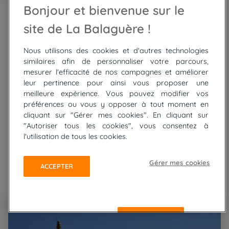
Go
Go
Go
Go
Go
Bonjour et bienvenue sur le
Népal
to
to
to
to
to
slide
slide
slide
slide
slide
Le Langtang et lacs de
site de La Balaguère !
1
2
3
4
5
Gosainkund, à la frontière
Nous utilisons des cookies et d'autres technologies
similaires afin de personnaliser votre parcours,
du Tibet
mesurer l'efficacité de nos campagnes et améliorer
leur pertinence pour ainsi vous proposer une
En groupe accompagné
meilleure expérience. Vous pouvez modifier vos
préférences ou vous y opposer à tout moment en
20 jours
cliquant sur "Gérer mes cookies". En cliquant sur
A partir de
"Autoriser tous les cookies", vous consentez à
3194.25 €
Niveau physique:
l'utilisation de tous les cookies.
Prochain départ:
04/10/2026
-100.75 €
PROMO JUSQU'À
Gérer mes cookies
ACCEPTER
Le balcon des Annapurnas
REFUSER