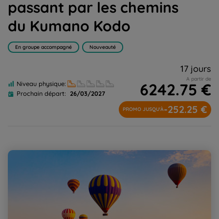
passant par les chemins
du Kumano Kodo
En groupe accompagné
Nouveauté
17 jours
A partir de
6242.75 €
Niveau physique:
Prochain départ:
26/03/2027
-252.25 €
PROMO JUSQU'À
Sentiers de Cappadoce