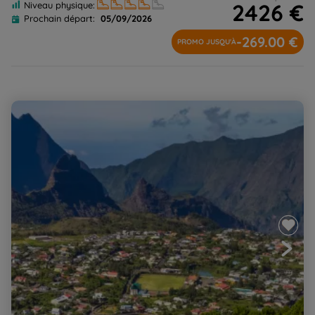
2426 €
Niveau physique:
Prochain départ:
05/09/2026
-269.00 €
PROMO JUSQU'À
De cirques en volcan, passionnément !