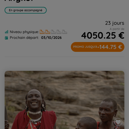
En groupe accompagné
23 jours
A partir de
4050.25 €
Niveau physique:
Prochain départ:
03/10/2026
-144.75 €
PROMO JUSQU'À
Terres masaï, rando, rencontres et safari