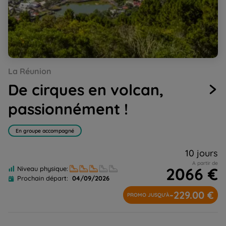
Go
Go
Go
Go
Go
Go
Go
Go
La Réunion
to
to
to
to
to
to
to
to
slide
slide
slide
slide
slide
slide
slide
slide
De cirques en volcan,
1
2
3
4
5
6
7
8
passionnément !
En groupe accompagné
10 jours
A partir de
2066 €
Niveau physique:
Prochain départ:
04/09/2026
-229.00 €
PROMO JUSQU'À