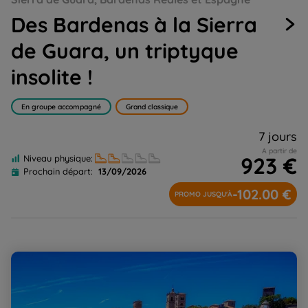
slide
slide
slide
slide
slide
Des Bardenas à la Sierra
1
2
3
4
5
de Guara, un triptyque
insolite !
En groupe accompagné
Grand classique
7 jours
A partir de
923 €
Niveau physique:
Prochain départ:
13/09/2026
-102.00 €
PROMO JUSQU'À
De Séville à St Jacques à pied - bus par la Via de la
Plata