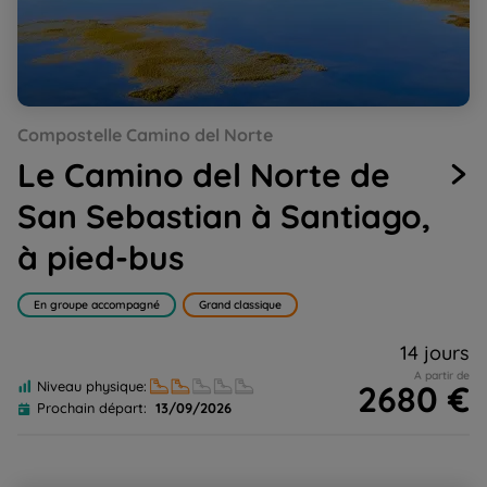
Go
Go
Go
Go
Go
Go
Go
Go
Go
Compostelle Camino del Norte
to
to
to
to
to
to
to
to
to
slide
slide
slide
slide
slide
slide
slide
slide
slide
Le Camino del Norte de
1
2
3
4
5
6
7
8
9
San Sebastian à Santiago,
à pied-bus
En groupe accompagné
Grand classique
14 jours
A partir de
2680 €
Niveau physique:
Prochain départ:
13/09/2026