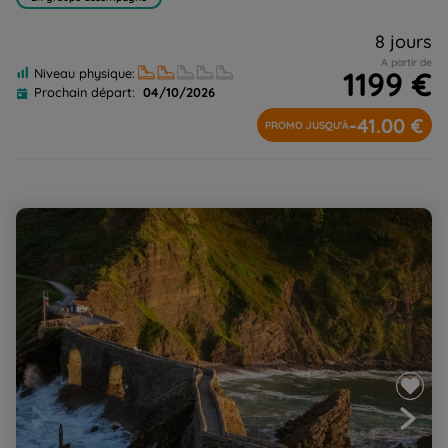
8 jours
A partir de
1199 €
Niveau physique:
Prochain départ:
04/10/2026
-41.00 €
PROMO JUSQU'À
Zumaia-Bilbao, la traversée de la côte basque