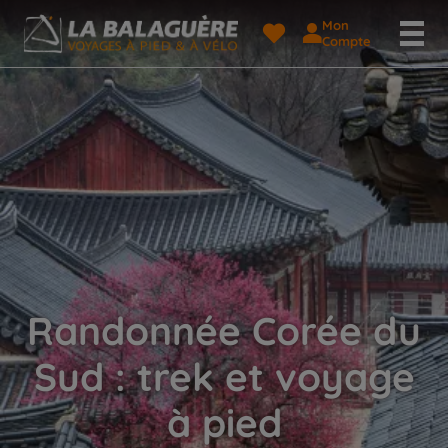
Mon
Compte
Randonnée Corée du
Sud : trek et voyage
à pied