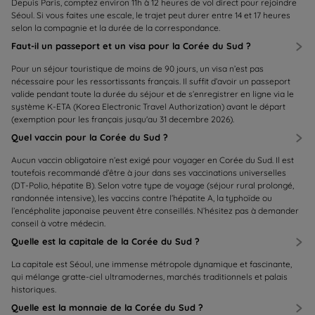
Depuis Paris, comptez environ 11h à 12 heures de vol direct pour rejoindre
Séoul. Si vous faites une escale, le trajet peut durer entre 14 et 17 heures
selon la compagnie et la durée de la correspondance.
Faut-il un passeport et un visa pour la Corée du Sud ?
Pour un séjour touristique de moins de 90 jours, un visa n’est pas
nécessaire pour les ressortissants français. Il suffit d’avoir un passeport
valide pendant toute la durée du séjour et de s’enregistrer en ligne via le
système K-ETA (Korea Electronic Travel Authorization) avant le départ
(exemption pour les français jusqu'au 31 decembre 2026).
Quel vaccin pour la Corée du Sud ?
Aucun vaccin obligatoire n’est exigé pour voyager en Corée du Sud. Il est
toutefois recommandé d’être à jour dans ses vaccinations universelles
(DT-Polio, hépatite B). Selon votre type de voyage (séjour rural prolongé,
randonnée intensive), les vaccins contre l’hépatite A, la typhoïde ou
l’encéphalite japonaise peuvent être conseillés. N’hésitez pas à demander
conseil à votre médecin.
Quelle est la capitale de la Corée du Sud ?
La capitale est Séoul, une immense métropole dynamique et fascinante,
qui mélange gratte-ciel ultramodernes, marchés traditionnels et palais
historiques.
Quelle est la monnaie de la Corée du Sud ?