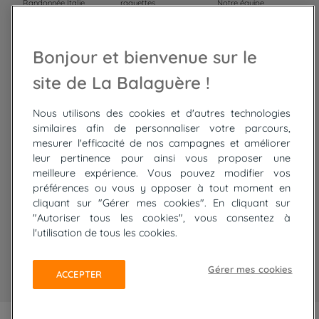
Randonnée Italie
raquettes
Notre équipe
Trek Népal
Voyage à vélo
Recrutement
Randonnée Maroc
Randonnée
Bonjour et bienvenue sur le
Trek Mauritanie
Trek
Randonnée Pérou
site de La Balaguère !
Nous utilisons des cookies et d'autres technologies
Top
circuits
similaires afin de personnaliser votre parcours,
mesurer l'efficacité de nos campagnes et améliorer
Tour du lac de Constance à vélo
leur pertinence pour ainsi vous proposer une
Cyclades : Amorgos et Naxos
meilleure expérience. Vous pouvez modifier vos
Randonnée aux Bardenas Reales
préférences ou vous y opposer à tout moment en
De Collioure à Cadaquès à pied
cliquant sur "Gérer mes cookies". En cliquant sur
Découverte des trésors de Madère
"Autoriser tous les cookies", vous consentez à
Rando Réunion en douceur
l'utilisation de tous les cookies.
Raquettes balnéo, Néouvielle Gavarnie
Trek sur Tenerife
Gérer mes cookies
ACCEPTER