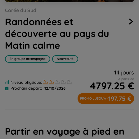
Go
Go
Go
Go
Go
Go
Go
Go
Go
Corée du Sud
to
to
to
to
to
to
to
to
to
slide
slide
slide
slide
slide
slide
slide
slide
slide
Randonnées et
1
2
3
4
5
6
7
8
9
découverte au pays du
Matin calme
En groupe accompagné
Nouveauté
14 jours
A partir de
4797.25 €
Niveau physique:
Prochain départ:
12/10/2026
-197.75 €
PROMO JUSQU'À
Partir en voyage à pied en