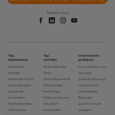
Suivez-nous
Top
Top
Informations
destinations
activités
pratiques
Randonnées
Ski de randonnée
Nous contacter, nous
Pyrénées
Safari
rencontrer
Randonnée France
Randonnée en étoile
Toutes les infos pour
Randonnée Saint-
Rando Balnéo
s'inscrire et CGV
Jacques de
Rando Yoga
Les avantages
Compostelle
Rando en itinérance
Balaguère
Randonnée Grèce
Trek Désert
Qualité et avis de
Trek Canaries
Randonnée à
voyageurs