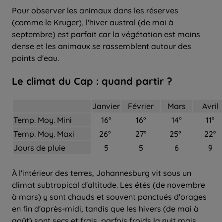
Pour observer les animaux dans les réserves
(comme le Kruger), l'hiver austral (de mai à
septembre) est parfait car la végétation est moins
dense et les animaux se rassemblent autour des
points d'eau.
Le climat du Cap : quand partir ?
Janvier
Février
Mars
Avril
Temp. Moy. Mini
16°
16°
14°
11°
Temp. Moy. Maxi
26°
27°
25°
22°
Jours de pluie
5
5
6
9
À l'intérieur des terres, Johannesburg vit sous un
climat subtropical d'altitude. Les étés (de novembre
à mars) y sont chauds et souvent ponctués d'orages
en fin d'après-midi, tandis que les hivers (de mai à
août) sont secs et frais, parfois froids la nuit mais