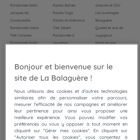
Randonnée Saint-
Rando Balnéo
s'inscrire et CGV
Jacques de
Rando Yoga
Les avantages
Compostelle
Rando en itinérance
Balaguère
Randonnée Grèce
Trek Désert
Qualité et avis de
Trek Canaries
Randonnée à
voyageurs
Randonnée Italie
raquettes
Notre équipe
Trek Népal
Voyage à vélo
Recrutement
Randonnée Maroc
Randonnée
Bonjour et bienvenue sur le
Trek Mauritanie
Trek
Randonnée Pérou
site de La Balaguère !
Nous utilisons des cookies et d'autres technologies
Top
circuits
similaires afin de personnaliser votre parcours,
mesurer l'efficacité de nos campagnes et améliorer
Tour du lac de Constance à vélo
leur pertinence pour ainsi vous proposer une
Cyclades : Amorgos et Naxos
meilleure expérience. Vous pouvez modifier vos
Randonnée aux Bardenas Reales
préférences ou vous y opposer à tout moment en
De Collioure à Cadaquès à pied
cliquant sur "Gérer mes cookies". En cliquant sur
Découverte des trésors de Madère
"Autoriser tous les cookies", vous consentez à