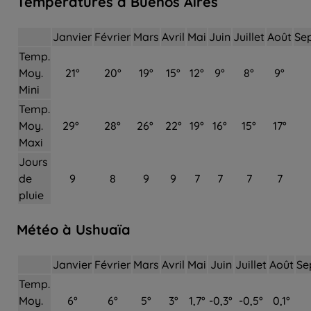
Températures à Buenos Aires
Janvier
Février
Mars
Avril
Mai
Juin
Juillet
Août
Se
Temp.
Moy.
21°
20°
19°
15°
12°
9°
8°
9°
Mini
Temp.
Moy.
29°
28°
26°
22°
19°
16°
15°
17°
Maxi
Jours
de
9
8
9
9
7
7
7
7
pluie
Météo à Ushuaïa
Janvier
Février
Mars
Avril
Mai
Juin
Juillet
Août
Se
Temp.
Moy.
6°
6°
5°
3°
1,7°
-0,3°
-0,5°
0,1°