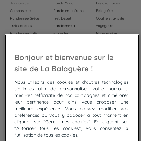
Jacques de
Rando Yoga
Les avantages
Compostelle
Rando en itinérance
Balaguère
Randonnée Grèce
Trek Désert
Qualité et avis de
Trek Canaries
Randonnée à
voyageurs
Randonnée Italie
raquettes
Notre équipe
Trek Népal
Voyage à vélo
Recrutement
Randonnée Maroc
Randonnée
Bonjour et bienvenue sur le
Trek Mauritanie
Trek
Randonnée Pérou
site de La Balaguère !
Nous utilisons des cookies et d'autres technologies
Top
circuits
similaires afin de personnaliser votre parcours,
mesurer l'efficacité de nos campagnes et améliorer
Tour du lac de Constance à vélo
leur pertinence pour ainsi vous proposer une
Cyclades : Amorgos et Naxos
meilleure expérience. Vous pouvez modifier vos
Randonnée aux Bardenas Reales
préférences ou vous y opposer à tout moment en
De Collioure à Cadaquès à pied
cliquant sur "Gérer mes cookies". En cliquant sur
Découverte des trésors de Madère
"Autoriser tous les cookies", vous consentez à
Rando Réunion en douceur
l'utilisation de tous les cookies.