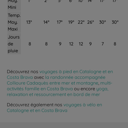
Moy.
1°
2°
5°
6°
10°
14°
17°
17°
Mini
Temp.
Moy.
13°
14°
17°
19°
22°
26°
30°
30°
Maxi
Jours
de
8
8
9
12
12
9
7
8
pluie
Découvrez nos
voyages à pied en Catalogne et en
Costa Brava
avec
la randonnée accompagnée
Collioure Cadaquès entre mer et montagne
,
multi-
activités famille en Costa Brava
ou encore
yoga,
relaxation et ressourcement en bord de mer
Découvrez également nos
voyages à vélo en
Catalogne et en Costa Brava