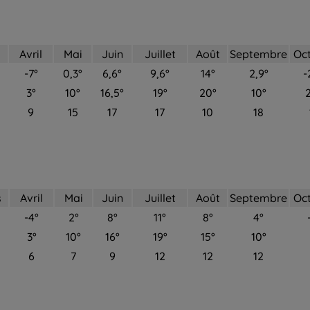
s
Avril
Mai
Juin
Juillet
Août
Septembre
Oc
-7°
0,3°
6,6°
9,6°
14°
2,9°
-
3°
10°
16,5°
19°
20°
10°
2
9
15
17
17
10
18
s
Avril
Mai
Juin
Juillet
Août
Septembre
Oc
-4°
2°
8°
11°
8°
4°
3°
10°
16°
19°
15°
10°
6
7
9
12
12
12