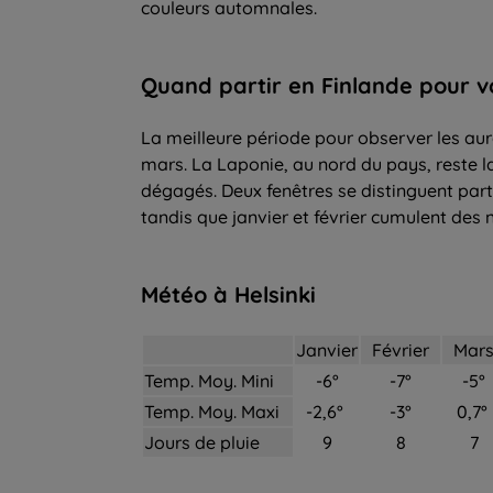
couleurs automnales.
Quand partir
en Finlande pour
v
La meilleure période pour observer les auro
mars. La Laponie, au nord du pays, reste la
dégagés. Deux fenêtres se distinguent par
tandis que janvier et février cumulent des 
Mé
téo
à Helsinki
Janvier
Février
Mar
Temp. Moy. Mini
-6°
-7°
-5°
Temp. Moy. Maxi
-2,6°
-3°
0,7°
Jours de pluie
9
8
7