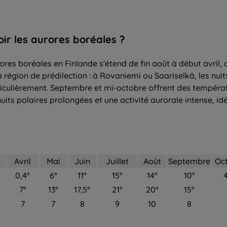
oir
les
aurores boréales
?
res boréales en Finlande s'étend de fin août à début avril, a
 région de prédilection : à Rovaniemi ou Saariselkä, les nuit
ticulièrement. Septembre et mi-octobre offrent des tempéra
nuits polaires prolongées et une activité aurorale intense, i
s
Avril
Mai
Juin
Juillet
Août
Septembre
Oc
0,4°
6°
11°
15°
14°
10°
4
7°
13°
17,5°
21°
20°
15°
7
7
8
9
10
8