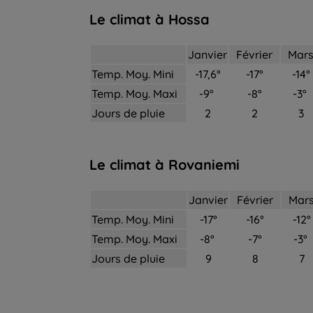
Le climat à Hossa
Janvier
Février
Mar
Temp. Moy. Mini
-17,6°
-17°
-14°
Temp. Moy. Maxi
-9°
-8°
-3°
Jours de pluie
2
2
3
Le climat à Rovaniemi
Janvier
Février
Mar
Temp. Moy. Mini
-17°
-16°
-12°
Temp. Moy. Maxi
-8°
-7°
-3°
Jours de pluie
9
8
7