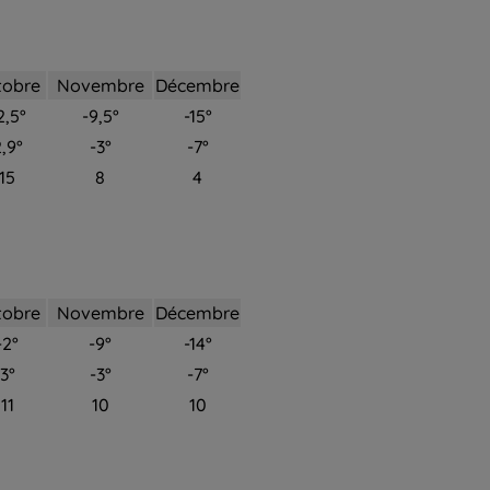
tobre
Novembre
Décembre
2,5°
-9,5°
-15°
,9°
-3°
-7°
15
8
4
tobre
Novembre
Décembre
-2°
-9°
-14°
3°
-3°
-7°
11
10
10