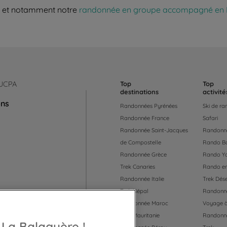
, et notamment notre
randonnée en groupe accompagné en 
 UCPA
Top
Top
destinations
activité
ons
Randonnées Pyrénées
Ski de r
Randonnée France
Safari
Randonnée Saint-Jacques
Randonné
de Compostelle
Rando B
Randonnée Grèce
Rando Y
Trek Canaries
Rando en
Randonnée Italie
Trek Dése
Trek Népal
Randonné
Randonnée Maroc
Voyage à
Trek Mauritanie
Randonn
 55
 La Balaguère !