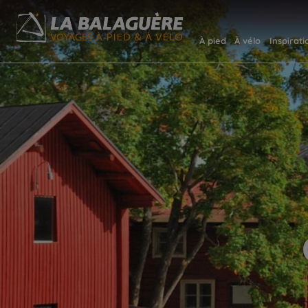
À pied
À vélo
Inspirati