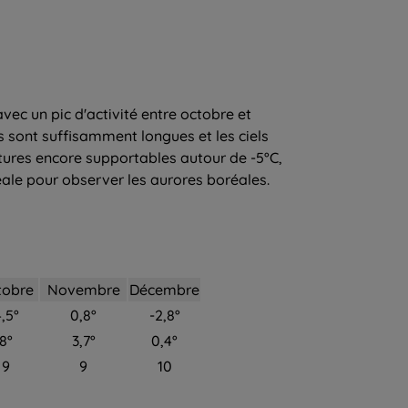
vec un pic d'activité entre octobre et
s sont suffisamment longues et les ciels
tures encore supportables autour de -5°C,
déale pour observer les aurores boréales.
tobre
Novembre
Décembre
,5°
0,8°
-2,8°
8°
3,7°
0,4°
9
9
10