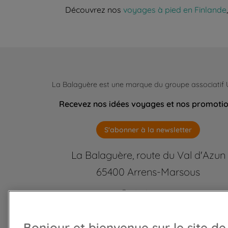
Découvrez nos
voyages à pied en Finlande
La Balaguère est une marque du groupe associatif
Recevez nos idées voyages et nos promoti
S'abonner à la newsletter
La Balaguère, route du Val d'Azun
65400 Arrens-Marsous
Contactez-nous
labalaguere@labalaguere.com
05 62 97 46 46 ou 01 85 23 92
Bonjour et bienvenue sur le site de