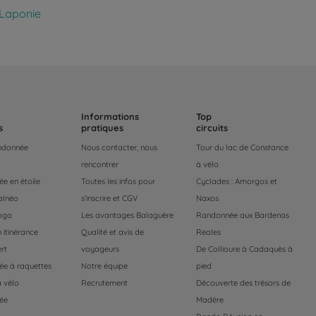
Laponie
Informations
Top
s
pratiques
circuits
andonnée
Nous contacter, nous
Tour du lac de Constance
rencontrer
à vélo
e en étoile
Toutes les infos pour
Cyclades : Amorgos et
alnéo
s'inscrire et CGV
Naxos
oga
Les avantages Balaguère
Randonnée aux Bardenas
 itinérance
Qualité et avis de
Reales
rt
voyageurs
De Collioure à Cadaquès à
e à raquettes
Notre équipe
pied
 vélo
Recrutement
Découverte des trésors de
ée
Madère