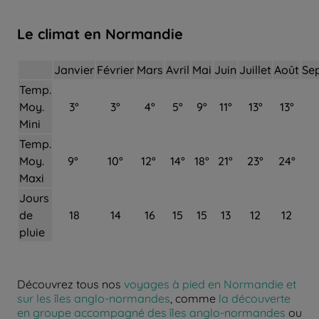
Le climat en Normandie
Janvier
Février
Mars
Avril
Mai
Juin
Juillet
Août
Se
Temp.
Moy.
3°
3°
4°
5°
9°
11°
13°
13°
Mini
Temp.
Moy.
9°
10°
12°
14°
18°
21°
23°
24°
Maxi
Jours
de
18
14
16
15
15
13
12
12
pluie
Découvrez tous nos
voyages à pied en Normandie et
sur les îles anglo-normandes
, comme
la découverte
en groupe accompagné des îles anglo-normandes
ou