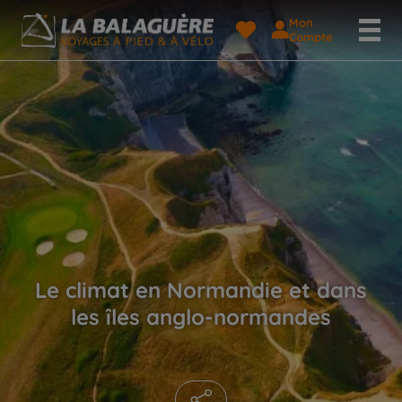
Mon
Compte
Le climat en Normandie et dans
les îles anglo-normandes