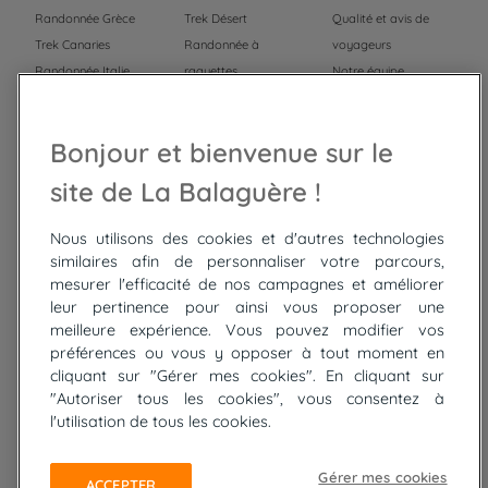
Randonnée Grèce
Trek Désert
Qualité et avis de
Trek Canaries
Randonnée à
voyageurs
Randonnée Italie
raquettes
Notre équipe
Trek Népal
Voyage à vélo
Recrutement
Randonnée Maroc
Randonnée
Bonjour et bienvenue sur le
Trek Mauritanie
Trek
Randonnée Pérou
site de La Balaguère !
Nous utilisons des cookies et d'autres technologies
Top
circuits
similaires afin de personnaliser votre parcours,
mesurer l'efficacité de nos campagnes et améliorer
Tour du lac de Constance à vélo
leur pertinence pour ainsi vous proposer une
Cyclades : Amorgos et Naxos
meilleure expérience. Vous pouvez modifier vos
Randonnée aux Bardenas Reales
préférences ou vous y opposer à tout moment en
De Collioure à Cadaquès à pied
cliquant sur "Gérer mes cookies". En cliquant sur
Découverte des trésors de Madère
"Autoriser tous les cookies", vous consentez à
Rando Réunion en douceur
l'utilisation de tous les cookies.
Raquettes balnéo, Néouvielle Gavarnie
Trek sur Tenerife
Gérer mes cookies
ACCEPTER