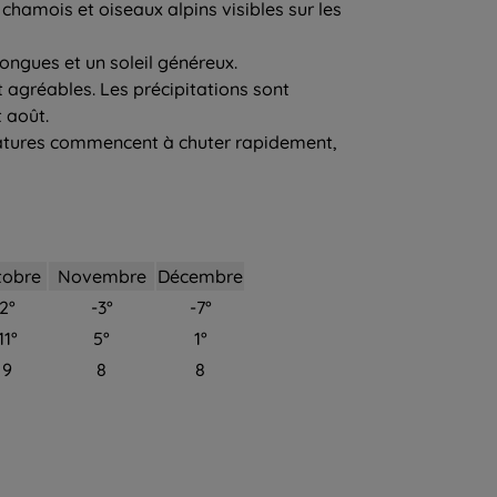
hamois et oiseaux alpins visibles sur les
longues et un soleil généreux.
 agréables. Les précipitations sont
 août.
ératures commencent à chuter rapidement,
tobre
Novembre
Décembre
2°
-3°
-7°
11°
5°
1°
9
8
8