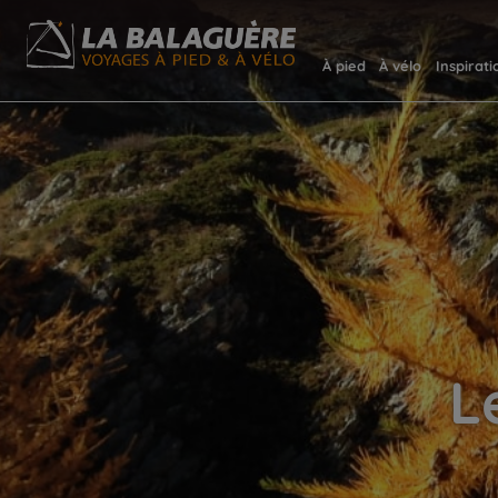
À pied
À vélo
Inspirati
L