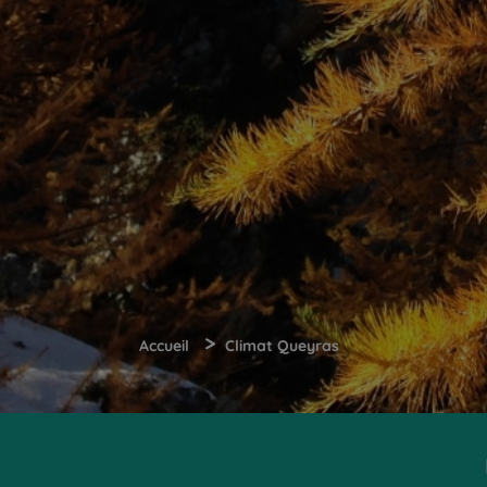
>
Accueil
Climat Queyras