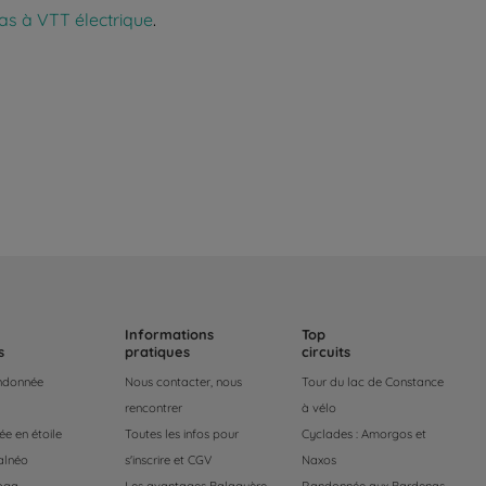
as à VTT électrique
.
Informations
Top
s
pratiques
circuits
andonnée
Nous contacter, nous
Tour du lac de Constance
rencontrer
à vélo
e en étoile
Toutes les infos pour
Cyclades : Amorgos et
alnéo
s'inscrire et CGV
Naxos
oga
Les avantages Balaguère
Randonnée aux Bardenas