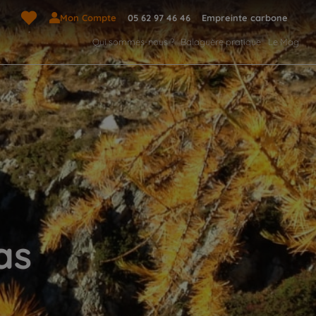
Mon Compte
05 62 97 46 46
Empreinte carbone
Qui sommes-nous ?
Balaguère pratique
Le Mag
as