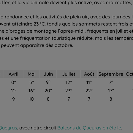
r, et la vie animale devient plus active, avec marmottes, c
la randonnée et les activités de plein air, avec des journées 
nt atteindre 23 °C, tandis que les sommets restent frais et
 d’orages de montagne l’après-midi, fréquents en juillet et
es et une fréquentation touristique réduite, mais les temp
es peuvent apparaître dès octobre.
s
Avril
Mai
Juin
Juillet
Août
Septembre
Oc
0°
5°
9°
12°
11°
7°
11°
16°
20°
23°
22°
17°
9
10
8
7
7
8
 Queyras
, avec notre circuit
Balcons du Queyras en étoile
.