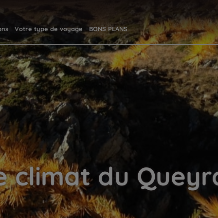
ons
Votre type de voyage
BONS PLANS
e climat du Queyr