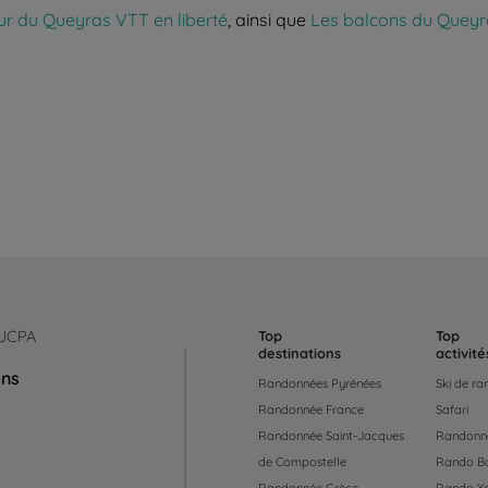
ur du Queyras VTT en liberté
, ainsi que
Les balcons du Queyr
 UCPA
Top
Top
destinations
activité
ons
Randonnées Pyrénées
Ski de r
Randonnée France
Safari
Randonnée Saint-Jacques
Randonné
de Compostelle
Rando B
Randonnée Grèce
Rando Y