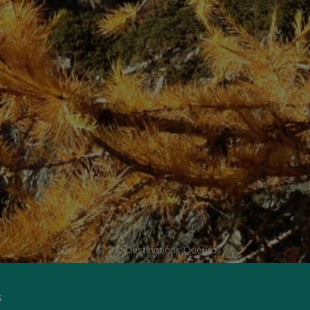
© Destinations Queyras
s