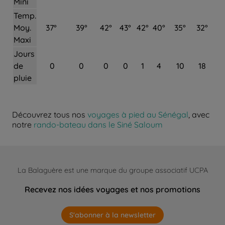
Mini
Temp.
Moy.
37°
39°
42°
43°
42°
40°
35°
32°
Maxi
Jours
de
0
0
0
0
1
4
10
18
pluie
Découvrez tous nos
voyages à pied au Sénégal
, avec
notre
rando-bateau dans le Siné Saloum
La Balaguère est une marque du groupe associatif UCPA
Recevez nos idées voyages et nos promotions
S'abonner à la newsletter