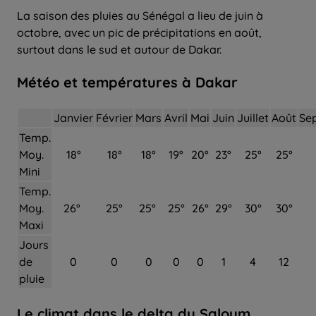
La saison des pluies au Sénégal a lieu de juin à
octobre, avec un pic de précipitations en août,
surtout dans le sud et autour de Dakar.
Météo et températures à Dakar
Janvier
Février
Mars
Avril
Mai
Juin
Juillet
Août
Se
Temp.
Moy.
18°
18°
18°
19°
20°
23°
25°
25°
Mini
Temp.
Moy.
26°
25°
25°
25°
26°
29°
30°
30°
Maxi
Jours
de
0
0
0
0
0
1
4
12
pluie
Le climat dans le delta du Saloum