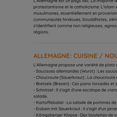
L'Allemagne est un pays laïc. La majorité 
protestantisme et le catholicisme. L'islam
musulmanes, essentiellement en provenance 
communautés hindoues, bouddhistes, sikhe
s'identifient comme non religieuses, agnos
régions.
ALLEMAGNE: CUISINE / NO
L'Allemagne propose une variété de plats d
- Saucisses allemandes (Wurst) : Les sauci
- Choucroute (Sauerkraut) : La choucrout
- Bretzels (Brezen) : Ces pains torsadés 
- Schnitzel : Il s'agit d'une escalope de 
salade.
- Kartoffelsalat : La salade de pommes de 
- Eisbein mit Sauerkraut : il s'agit d'un jar
- Königsberger Klopse : Des boulettes de