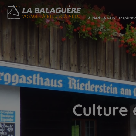
À pied
À vélo
Inspirati
Culture 