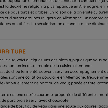
de la population allemande est de confession chrétienne (env
 est la deuxième religion la plus répandue en Allemagne, en 
de pays turcs et arabes. En raison de la diversité culturelle
s et d'autres groupes religieux en Allemagne. Un nombre c
tiques ou athées. La sécularisation a conduit à une diminutio
URRITURE
élicieux, voici quelques-uns des plats typiques que vous po
sses sont un incontournable de la cuisine allemande.
e est du chou fermenté, souvent servi en accompagnement de
et salés sont une collation populaire en Allemagne, fréque
viande (habituellement de porc ou de veau) panée et frite, 
terre est une entrée courante, préparée de différentes maniè
ret de porc braisé servi avec choucroute.
 viande de bœuf ou de veau dans une sauce aux câpres, ac