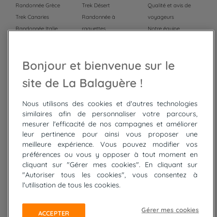
Randonnée Grèce
Trek Désert
Qualité et avis de
Trek Canaries
Randonnée à
voyageurs
Randonnée Italie
raquettes
Notre équipe
Trek Népal
Voyage à vélo
Recrutement
Randonnée Maroc
Randonnée
Bonjour et bienvenue sur le
Trek Mauritanie
Trek
Randonnée Pérou
site de La Balaguère !
Nous utilisons des cookies et d'autres technologies
Top
circuits
similaires afin de personnaliser votre parcours,
mesurer l'efficacité de nos campagnes et améliorer
Tour du lac de Constance à vélo
leur pertinence pour ainsi vous proposer une
Cyclades : Amorgos et Naxos
meilleure expérience. Vous pouvez modifier vos
Randonnée aux Bardenas Reales
préférences ou vous y opposer à tout moment en
De Collioure à Cadaquès à pied
cliquant sur "Gérer mes cookies". En cliquant sur
Découverte des trésors de Madère
"Autoriser tous les cookies", vous consentez à
Rando Réunion en douceur
l'utilisation de tous les cookies.
Raquettes balnéo, Néouvielle Gavarnie
Trek sur Tenerife
Gérer mes cookies
ACCEPTER