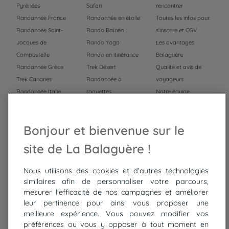
Pyrénées
Safari
rencontrer
Randonnée France
Randonnée en étoile
Toutes les infos pour
Randonnée Saint-
Rando Balnéo
s'inscrire et CGV
Jacques de
Rando Yoga
Les avantages
Compostelle
Rando en itinérance
Balaguère
Randonnée Grèce
Trek Désert
Qualité et avis de
Trek Canaries
Randonnée à
voyageurs
Randonnée Italie
raquettes
Notre équipe
Trek Népal
Voyage à vélo
Recrutement
Randonnée Maroc
Randonnée
Bonjour et bienvenue sur le
Trek Mauritanie
Trek
Randonnée Pérou
site de La Balaguère !
Nous utilisons des cookies et d'autres technologies
Top
circuits
similaires afin de personnaliser votre parcours,
mesurer l'efficacité de nos campagnes et améliorer
Tour du lac de Constance à vélo
leur pertinence pour ainsi vous proposer une
Cyclades : Amorgos et Naxos
meilleure expérience. Vous pouvez modifier vos
Randonnée aux Bardenas Reales
préférences ou vous y opposer à tout moment en