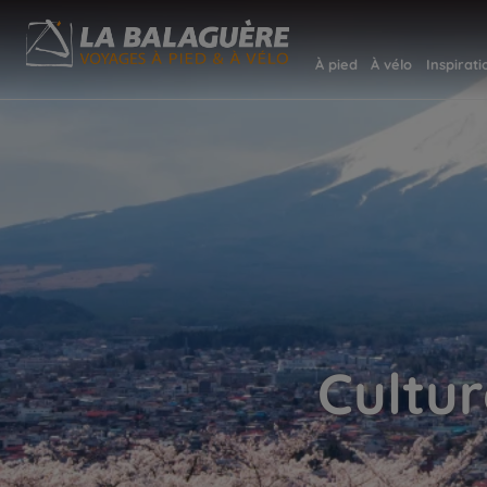
À pied
À vélo
Inspirati
Cultur