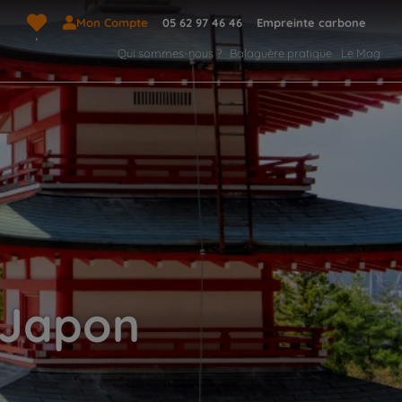
Mon Compte
05 62 97 46 46
Empreinte carbone
Qui sommes-nous ?
Balaguère pratique
Le Mag
u Japon