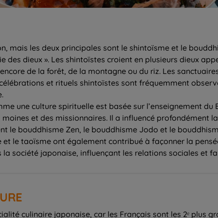
on, mais les deux principales sont le shintoïsme et le bouddh
oie des dieux ». Les shintoïstes croient en plusieurs dieux ap
u encore de la forêt, de la montagne ou du riz. Les sanctuaires
s célébrations et rituels shintoïstes sont fréquemment observ
.
e une culture spirituelle est basée sur l’enseignement du B
 moines et des missionnaires. Il a influencé profondément la 
nt le bouddhisme Zen, le bouddhisme Jodo et le bouddhism
 et le taoïsme ont également contribué à façonner la pensée
la société japonaise, influençant les relations sociales et fa
TURE
alité culinaire japonaise, car les Français sont les 2ᵉ plus