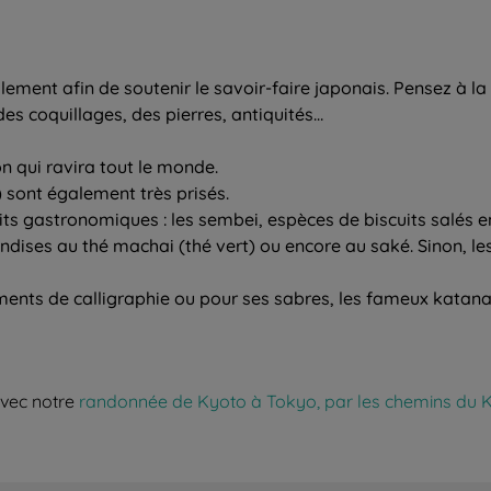
calement afin de soutenir le savoir-faire japonais. Pensez à l
 des coquillages, des pierres, antiquités…
on qui ravira tout le monde.
) sont également très prisés.
s gastronomiques : les sembei, espèces de biscuits salés en 
andises au thé machai (thé vert) ou encore au saké. Sinon, l
ments de calligraphie ou pour ses sabres, les fameux katanas
avec notre
randonnée de Kyoto à Tokyo, par les chemins d