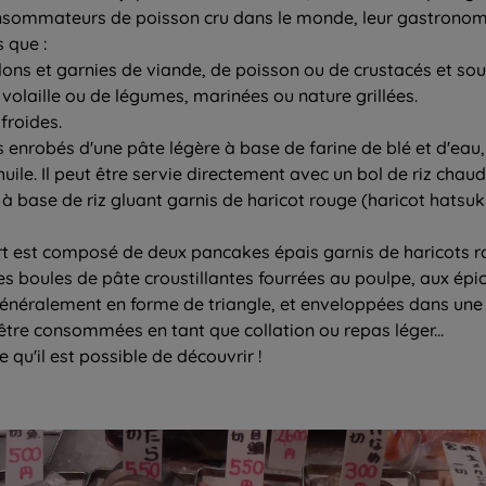
onsommateurs de poisson cru dans le monde, leur gastronomie
 que :
llons et garnies de viande, de poisson ou de crustacés et so
 volaille ou de légumes, marinées ou nature grillées.
froides.
nrobés d'une pâte légère à base de farine de blé et d'eau, pui
huile. Il peut être servie directement avec un bol de riz chau
 à base de riz gluant garnis de haricot rouge (haricot hatsuk
ert est composé de deux pancakes épais garnis de haricots r
 des boules de pâte croustillantes fourrées au poulpe, aux ép
 généralement en forme de triangle, et enveloppées dans une f
être consommées en tant que collation ou repas léger...
ce qu'il est possible de découvrir !