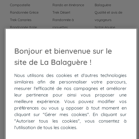
Compostelle
Rando en itinérance
Balaguère
Randonnée Grèce
Trek Désert
Qualité et avis de
Trek Canaries
Randonnée à
voyageurs
Randonnée Italie
raquettes
Notre équipe
Trek Népal
Voyage à vélo
Recrutement
Randonnée Maroc
Randonnée
Bonjour et bienvenue sur le
Trek Mauritanie
Trek
Randonnée Pérou
site de La Balaguère !
Nous utilisons des cookies et d'autres technologies
Top
circuits
similaires afin de personnaliser votre parcours,
mesurer l'efficacité de nos campagnes et améliorer
Tour du lac de Constance à vélo
leur pertinence pour ainsi vous proposer une
Cyclades : Amorgos et Naxos
meilleure expérience. Vous pouvez modifier vos
Randonnée aux Bardenas Reales
préférences ou vous y opposer à tout moment en
De Collioure à Cadaquès à pied
cliquant sur "Gérer mes cookies". En cliquant sur
Découverte des trésors de Madère
"Autoriser tous les cookies", vous consentez à
Rando Réunion en douceur
l'utilisation de tous les cookies.
Raquettes balnéo, Néouvielle Gavarnie