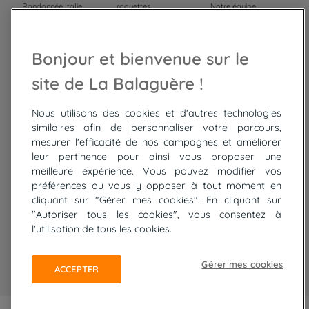
Randonnée Italie
raquettes
Notre équipe
Trek Népal
Voyage à vélo
Recrutement
Randonnée Maroc
Randonnée
Bonjour et bienvenue sur le
Trek Mauritanie
Trek
Randonnée Pérou
site de La Balaguère !
Nous utilisons des cookies et d'autres technologies
Top
circuits
similaires afin de personnaliser votre parcours,
mesurer l'efficacité de nos campagnes et améliorer
Tour du lac de Constance à vélo
leur pertinence pour ainsi vous proposer une
Cyclades : Amorgos et Naxos
meilleure expérience. Vous pouvez modifier vos
Randonnée aux Bardenas Reales
préférences ou vous y opposer à tout moment en
De Collioure à Cadaquès à pied
cliquant sur "Gérer mes cookies". En cliquant sur
Découverte des trésors de Madère
"Autoriser tous les cookies", vous consentez à
Rando Réunion en douceur
l'utilisation de tous les cookies.
Raquettes balnéo, Néouvielle Gavarnie
Trek sur Tenerife
Gérer mes cookies
ACCEPTER