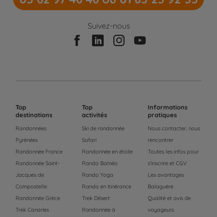
Suivez-nous
Top
Top
Informations
destinations
activités
pratiques
Randonnées
Ski de randonnée
Nous contacter, nous
Pyrénées
Safari
rencontrer
Randonnée France
Randonnée en étoile
Toutes les infos pour
Randonnée Saint-
Rando Balnéo
s'inscrire et CGV
Jacques de
Rando Yoga
Les avantages
Compostelle
Rando en itinérance
Balaguère
Randonnée Grèce
Trek Désert
Qualité et avis de
Trek Canaries
Randonnée à
voyageurs