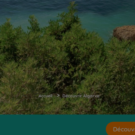
>
Accueil
Découvrir Algarve
Découvr