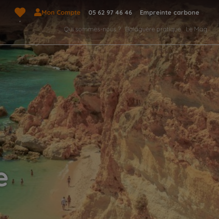
Mon Compte
05 62 97 46 46
Empreinte carbone
Qui sommes-nous ?
Balaguère pratique
Le Mag
e