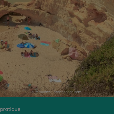
© mmuenzl - stock.adobe.com
 pratique