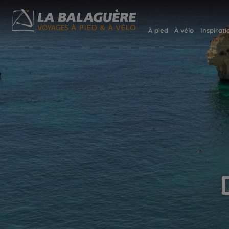
À pied
À vélo
Inspirati