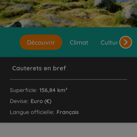
© vencav - stock.adobe.com
Découvrir
Climat
Cultures et 
Cauterets en bref
Superficie:
156,84 km²
Devise:
Euro (€)
Langue officielle:
Français