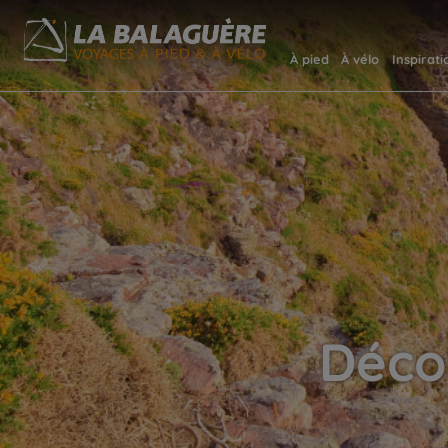
À pied
À vélo
Inspirati
Déco