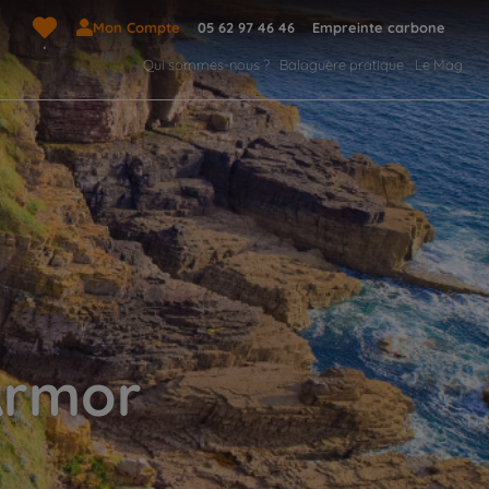
Mon Compte
05 62 97 46 46
Empreinte carbone
Qui sommes-nous ?
Balaguère pratique
Le Mag
Armor