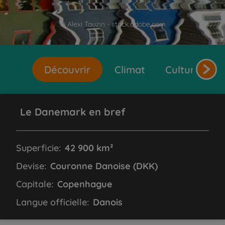
© Alexi Tauzin - stock.adobe.com
Découvrir
Climat
Cultures et 
Le Danemark en bref
Superficie:
42 900 km²
Devise:
Couronne Danoise (DKK)
Capitale:
Copenhague
Langue officielle:
Danois