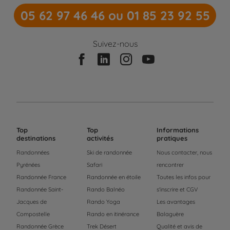
05 62 97 46 46 ou 01 85 23 92 55
Suivez-nous
Top
Top
Informations
destinations
activités
pratiques
Randonnées
Ski de randonnée
Nous contacter, nous
Pyrénées
Safari
rencontrer
Randonnée France
Randonnée en étoile
Toutes les infos pour
Randonnée Saint-
Rando Balnéo
s'inscrire et CGV
Jacques de
Rando Yoga
Les avantages
Compostelle
Rando en itinérance
Balaguère
Randonnée Grèce
Trek Désert
Qualité et avis de