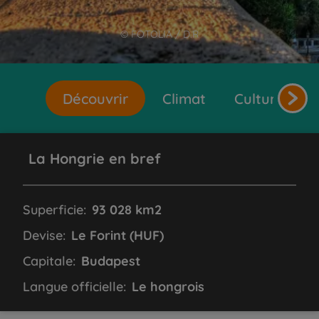
© FOTOLIA / D.R
Découvrir
Climat
Cultures et 
La Hongrie en bref
Superficie:
93 028 km2
Devise:
Le Forint (HUF)
Capitale:
Budapest
Langue officielle:
Le hongrois