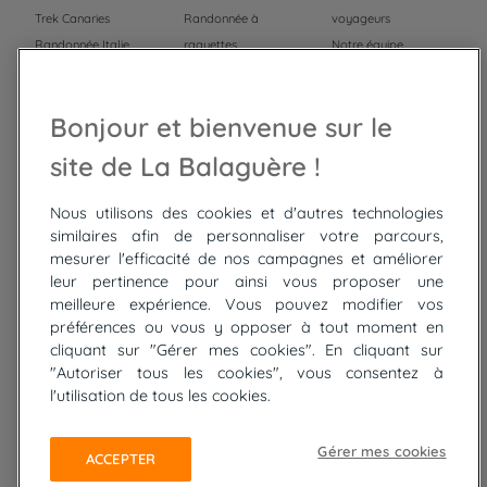
Trek Canaries
Randonnée à
voyageurs
Randonnée Italie
raquettes
Notre équipe
Trek Népal
Voyage à vélo
Recrutement
Randonnée Maroc
Randonnée
Bonjour et bienvenue sur le
Trek Mauritanie
Trek
Randonnée Pérou
site de La Balaguère !
Nous utilisons des cookies et d'autres technologies
Top
circuits
similaires afin de personnaliser votre parcours,
mesurer l'efficacité de nos campagnes et améliorer
Tour du lac de Constance à vélo
leur pertinence pour ainsi vous proposer une
Cyclades : Amorgos et Naxos
meilleure expérience. Vous pouvez modifier vos
Randonnée aux Bardenas Reales
préférences ou vous y opposer à tout moment en
De Collioure à Cadaquès à pied
cliquant sur "Gérer mes cookies". En cliquant sur
Découverte des trésors de Madère
"Autoriser tous les cookies", vous consentez à
Rando Réunion en douceur
l'utilisation de tous les cookies.
Raquettes balnéo, Néouvielle Gavarnie
Trek sur Tenerife
Gérer mes cookies
ACCEPTER